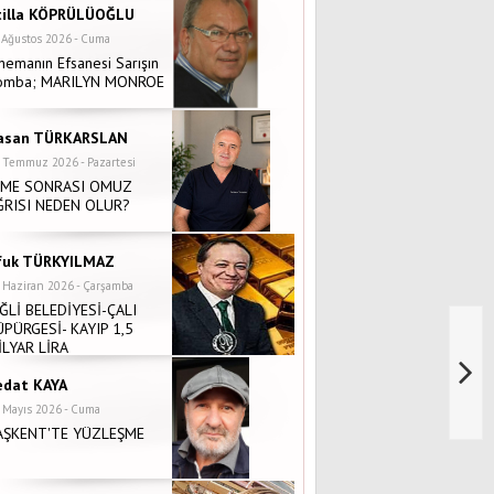
tilla KÖPRÜLÜOĞLU
 Ağustos 2026 - Cuma
nemanın Efsanesi Sarışın
omba; MARILYN MONROE
asan TÜRKARSLAN
 Temmuz 2026 - Pazartesi
NME SONRASI OMUZ
ĞRISI NEDEN OLUR?
fuk TÜRKYILMAZ
 Haziran 2026 - Çarşamba
İĞLİ BELEDİYESİ-ÇALI
ÜPÜRGESİ- KAYIP 1,5
İLYAR LİRA
edat KAYA
 Mayıs 2026 - Cuma
AŞKENT'TE YÜZLEŞME