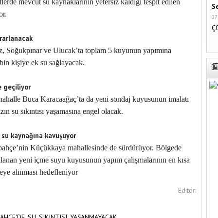
erde mevcut su kaynaklarının yetersiz kaldığı tespit edilen
S
or.
27
Ç
ararlanacak
, Soğukpınar ve Ulucak’ta toplam 5 kuyunun yapımına
bin kişiye ek su sağlayacak.
 geçiliyor
r mahalle Buca Karacaağaç’ta da yeni sondaj kuyusunun imalatı
ın su sıkıntısı yaşamasına engel olacak.
f su kaynağına kavuşuyor
elbahçe’nin Küçükkaya mahallesinde de sürdürüyor. Bölgede
lanan yeni içme suyu kuyusunun yapım çalışmalarının en kısa
eye alınması hedefleniyor
Editör:
AHÇE'DE,
SU,
SIKINTISI,
YAŞANMAYACAK,