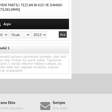
YENİ PARTİLİ TEZCAN'IN KIZI VE DAMADI
TİLDELERMİŞ
Arşiv
odül 1
modül kullanıcı tarafından yönetilir, ister kod
ilir ister iframe ile içerik çekilir. Toplamda
lanıcı 5 modül ekleme hakkına sahiptir, bu
dül dahil tüm sağdaki modüller manuel
rak sıralanabilir.
tene Ekle
İletişim
enizde yayınlayın.
Bize ulaşın.