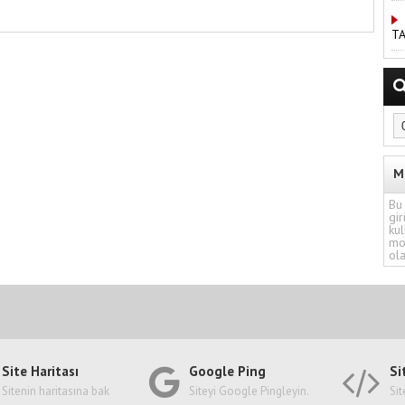
TA
M
Bu 
gir
kul
mo
ola
Site Haritası
Google Ping
Si
Sitenin haritasına bak
Siteyi Google Pingleyin.
Sit