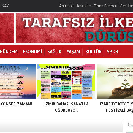
İLKAY
Astroloji
Anketler
Firma Rehberi
Seri İla
I
GÜNDEM
EKONOMİ
SAĞLIK
YAŞAM
KÜLTÜR
SPOR
 KONSER ZAMANI
İZMİR BAHARI SANATLA
İZMİR'DE KÖY Tİ
UĞURLUYOR
FESTİVALİ BAŞ