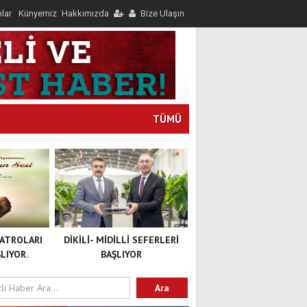
nlar
Künyemiz
Hakkımızda
Bize Ulaşın
TÜMÜ
YATROLARI
DİKİLİ- MİDİLLİ SEFERLERİ
LIYOR.
BAŞLIYOR