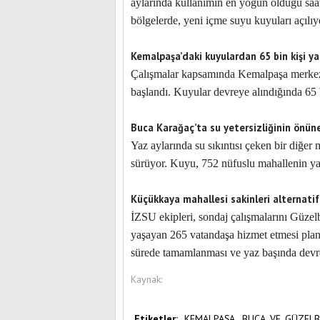
aylarında kullanımın en yoğun olduğu saatl
bölgelerde, yeni içme suyu kuyuları açılıy
Kemalpaşa’daki kuyulardan 65 bin kişi y
Çalışmalar kapsamında Kemalpaşa merkez
başlandı. Kuyular devreye alındığında 65 
Buca Karağaç’ta su yetersizliğinin önüne
Yaz aylarında su sıkıntısı çeken bir diğe
sürüyor. Kuyu, 752 nüfuslu mahallenin yaz
Küçükkaya mahallesi sakinleri alternati
İZSU ekipleri, sondaj çalışmalarını Güz
yaşayan 265 vatandaşa hizmet etmesi plan
sürede tamamlanması ve yaz başında devr
Kaynak:
Etiketler:
KEMALPAŞA,,
BUCA,
VE,
GÜZELB