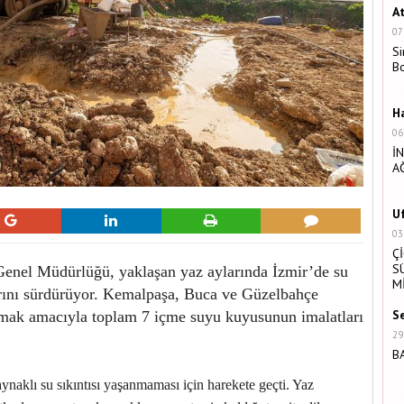
A
07
Si
B
H
06
İ
A
U
03
Ç
S
enel Müdürlüğü, yaklaşan yaz aylarında İzmir’de su
M
arını sürdürüyor. Kemalpaşa, Buca ve Güzelbahçe
S
ratmak amacıyla toplam 7 içme suyu kuyusunun imalatları
29
B
ynaklı su sıkıntısı yaşanmaması için harekete geçti. Yaz