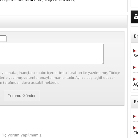
E
S
eya imalar, inançlara saldırı içeren, imla kuralları ile yazılmamış, Türkçe
erle yazılmış yorumlar onaylanmamaktadır. Ayrıca suç teşkil edecek
ı tarafından dava açılabilmektedir.
AÇ
E
Çİ
Hiç yorum yapılmamış.