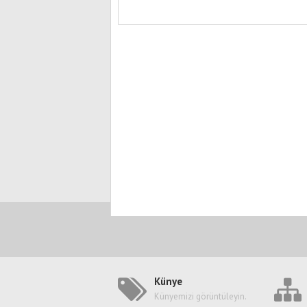
Künye
Künyemizi görüntüleyin.