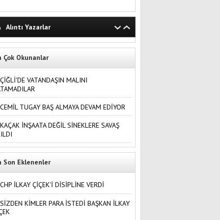
Alıntı Yazarlar
n Çok Okunanlar
ÇİĞLİ'DE VATANDAŞIN MALINI
ATAMADILAR
CEMİL TUGAY BAŞ ALMAYA DEVAM EDİYOR
KAÇAK İNŞAATA DEĞİL SİNEKLERE SAVAŞ
ILDI
n Son Eklenenler
CHP İLKAY ÇİÇEK'İ DİSİPLİNE VERDİ
SİZDEN KİMLER PARA İSTEDİ BAŞKAN İLKAY
ÇEK