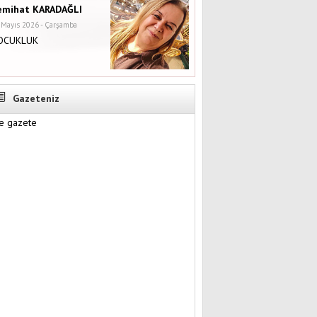
emihat KARADAĞLI
 Mayıs 2026 - Çarşamba
OCUKLUK
Gazeteniz