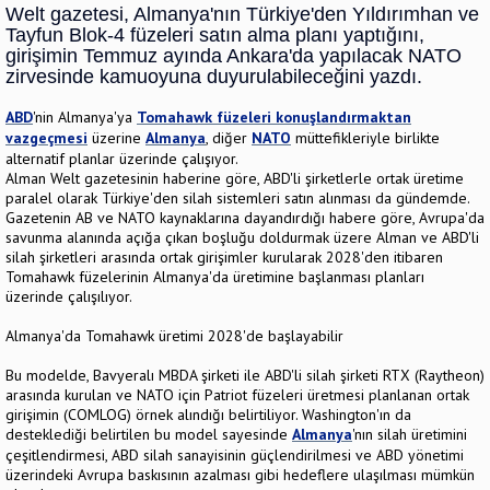
Welt gazetesi, Almanya'nın Türkiye'den Yıldırımhan ve
Tayfun Blok-4 füzeleri satın alma planı yaptığını,
girişimin Temmuz ayında Ankara'da yapılacak NATO
zirvesinde kamuoyuna duyurulabileceğini yazdı.
ABD
'nin Almanya'ya
Tomahawk füzeleri konuşlandırmaktan
vazgeçmesi
üzerine
Almanya
, diğer
NATO
müttefikleriyle birlikte
alternatif planlar üzerinde çalışıyor.
Alman Welt gazetesinin haberine göre, ABD'li şirketlerle ortak üretime
paralel olarak Türkiye'den silah sistemleri satın alınması da gündemde.
Gazetenin AB ve NATO kaynaklarına dayandırdığı habere göre, Avrupa'da
savunma alanında açığa çıkan boşluğu doldurmak üzere Alman ve ABD'li
silah şirketleri arasında ortak girişimler kurularak 2028'den itibaren
Tomahawk füzelerinin Almanya'da üretimine başlanması planları
üzerinde çalışılıyor.
Almanya'da Tomahawk üretimi 2028'de başlayabilir
Bu modelde, Bavyeralı MBDA şirketi ile ABD'li silah şirketi RTX (Raytheon)
arasında kurulan ve NATO için Patriot füzeleri üretmesi planlanan ortak
girişimin (COMLOG) örnek alındığı belirtiliyor. Washington'ın da
desteklediği belirtilen bu model sayesinde
Almanya
'nın silah üretimini
çeşitlendirmesi, ABD silah sanayisinin güçlendirilmesi ve ABD yönetimi
üzerindeki Avrupa baskısının azalması gibi hedeflere ulaşılması mümkün