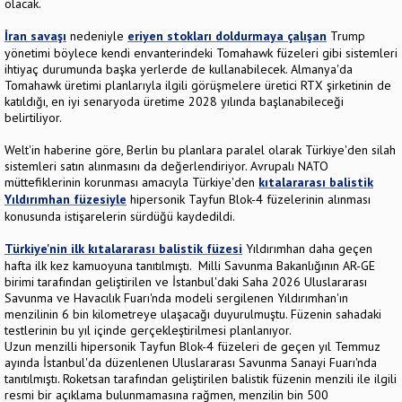
olacak.
İran savaşı
nedeniyle
eriyen stokları doldurmaya çalışan
Trump
yönetimi böylece kendi envanterindeki Tomahawk füzeleri gibi sistemleri
ihtiyaç durumunda başka yerlerde de kullanabilecek. Almanya'da
Tomahawk üretimi planlarıyla ilgili görüşmelere üretici RTX şirketinin de
katıldığı, en iyi senaryoda üretime 2028 yılında başlanabileceği
belirtiliyor.
Welt'in haberine göre, Berlin bu planlara paralel olarak Türkiye'den silah
sistemleri satın alınmasını da değerlendiriyor. Avrupalı NATO
müttefiklerinin korunması amacıyla Türkiye'den
kıtalararası balistik
Yıldırımhan füzesiyle
hipersonik Tayfun Blok-4 füzelerinin alınması
konusunda istişarelerin sürdüğü kaydedildi.
Türkiye'nin ilk kıtalararası balistik füzesi
Yıldırımhan daha geçen
hafta ilk kez kamuoyuna tanıtılmıştı. Milli Savunma Bakanlığının AR-GE
birimi tarafından geliştirilen ve İstanbul'daki Saha 2026 Uluslararası
Savunma ve Havacılık Fuarı'nda modeli sergilenen Yıldırımhan'ın
menzilinin 6 bin kilometreye ulaşacağı duyurulmuştu. Füzenin sahadaki
testlerinin bu yıl içinde gerçekleştirilmesi planlanıyor.
Uzun menzilli hipersonik Tayfun Blok-4 füzeleri de geçen yıl Temmuz
ayında İstanbul'da düzenlenen Uluslararası Savunma Sanayi Fuarı'nda
tanıtılmıştı. Roketsan tarafından geliştirilen balistik füzenin menzili ile ilgili
resmi bir açıklama bulunmamasına rağmen, menzilin bin 500