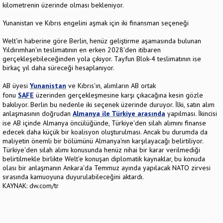
kilometrenin üzerinde olması bekleniyor.
Yunanistan ve Kıbrıs engelini aşmak için iki finansman seçeneği
Welt'in haberine göre Berlin, henüz geliştirme aşamasında bulunan
Yıldırımhan'ın teslimatının en erken 2028'den itibaren
gerçekleşebileceğinden yola çıkıyor. Tayfun Blok-4 teslimatının ise
birkaç yıl daha süreceği hesaplanıyor.
AB üyesi
Yunanistan
ve Kıbrıs'ın, alımların AB ortak
fonu
SAFE
üzerinden gerçekleşmesine karşı çıkacağına kesin gözle
bakılıyor. Berlin bu nedenle iki seçenek üzerinde duruyor. İlki, satın alım
anlaşmasının doğrudan
Almanya ile Türkiye arasında
yapılması. İkincisi
ise AB içinde Almanya öncülüğünde, Türkiye'den silah alımını finanse
edecek daha küçük bir koalisyon oluşturulması. Ancak bu durumda da
maliyetin önemli bir bölümünü Almanya'nın karşılayacağı belirtiliyor.
Türkiye'den silah alımı konusunda henüz nihai bir karar verilmediği
belirtilmekle birlikte Welt'e konuşan diplomatik kaynaklar, bu konuda
olası bir anlaşmanın Ankara'da Temmuz ayında yapılacak NATO zirvesi
sırasında kamuoyuna duyurulabileceğini aktardı.
KAYNAK: dw.com/tr