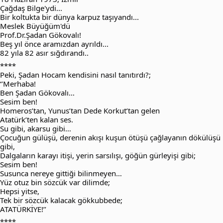
Çağdaş Bilge'ydi...
Bir koltukta bir dünya karpuz taşıyandı...
Meslek Büyüğüm'dü
Prof.Dr.Şadan Gökovalı!
Beş yıl önce aramızdan ayrıldı...
82 yıla 82 asır sığdırandı..
****
Peki, Şadan Hocam kendisini nasıl tanıtırdı?;
‘’Merhaba!
Ben Şadan Gökovalı…
Sesim ben!
Homeros’tan, Yunus’tan Dede Korkut’tan gelen
Atatürk’ten kalan ses.
Su gibi, akarsu gibi…
Çocuğun gülüşü, derenin akışı kuşun ötüşü çağlayanın dökülüşü
gibi,
Dalgaların karayı itişi, yerin sarsılışı, göğün gürleyişi gibi;
Sesim ben!
Susunca nereye gittiği bilinmeyen…
Yüz otuz bin sözcük var dilimde;
Hepsi yitse,
Tek bir sözcük kalacak gökkubbede;
ATATÜRKİYE!’’
****