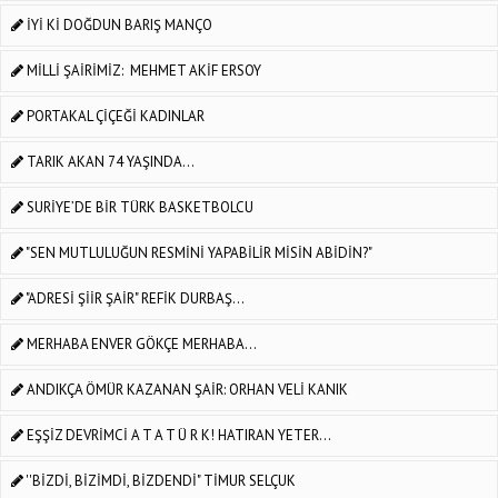
İYİ Kİ DOĞDUN BARIŞ MANÇO
MİLLİ ŞAİRİMİZ: MEHMET AKİF ERSOY
PORTAKAL ÇİÇEĞİ KADINLAR
TARIK AKAN 74 YAŞINDA...
SURİYE’DE BİR TÜRK BASKETBOLCU
"SEN MUTLULUĞUN RESMİNİ YAPABİLİR MİSİN ABİDİN?"
"ADRESİ ŞİİR ŞAİR" REFİK DURBAŞ...
MERHABA ENVER GÖKÇE MERHABA...
ANDIKÇA ÖMÜR KAZANAN ŞAİR: ORHAN VELİ KANIK
EŞŞİZ DEVRİMCİ A T A T Ü R K! HATIRAN YETER...
''BİZDİ, BİZİMDİ, BİZDENDİ" TİMUR SELÇUK