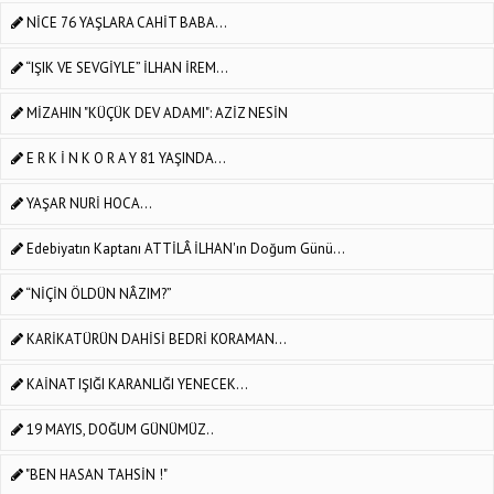
NİCE 76 YAŞLARA CAHİT BABA...
“IŞIK VE SEVGİYLE” İLHAN İREM...
MİZAHIN "KÜÇÜK DEV ADAMI": AZİZ NESİN
E R K İ N K O R A Y 81 YAŞINDA...
YAŞAR NURİ HOCA...
Edebiyatın Kaptanı ATTİLÂ İLHAN'ın Doğum Günü...
“NİÇİN ÖLDÜN NÂZIM?”
KARİKATÜRÜN DAHİSİ BEDRİ KORAMAN...
KAİNAT IŞIĞI KARANLIĞI YENECEK...
19 MAYIS, DOĞUM GÜNÜMÜZ..
"BEN HASAN TAHSİN !"