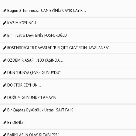
Bugün 2 Temmuz... CAN EVİMİZ CAYIR CAYIR...
KAZIM KOYUNCU
Bir Tiyatro Devi; ENİS FOSFOROĞLU
ROSENBERGLER DAVASI VE "BİR ÇİFT GÜVERCİN HAVALANSA"
ÖZDEMİR ASAF... 100 YAŞINDA...
DÜN “DÜNYA ÇEVRE GÜNÜYDÜ”
DOKTOR CEYHUN…
DOĞUM GÜNÜMÜZ 19 MAYIS
Bir Çağdaş Öykücülük Ustası; SAİT FAİK
EY DENİZ !..
BARIŞLAR'IN OLAY KİTABI; "SS"