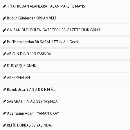
TİYATRODAN ALANLARA TAŞAN MARŞ; “1 MAYIS”
Bugün Günlerden ORHAN VELİ
6 NİSAN ÖLDÜRÜLEN GAZETECİLER-GAZETECİLİK GÜNÜ!
Bu Topraklardan Bir SABAHATTİN ALİ Geçti...
ABİDİN DİNO 113 YAŞINDA...
DÜNYA ŞİİR GÜNÜ
AKREP NALAN
Büyük Usta; Y A Ş A R K E M Â L
SABAHATTİN ALİ 119 YAŞINDA
"Adamların Adamı" YAMAN OKAY
REFİK DURBAŞ 82 YAŞINDA. ..