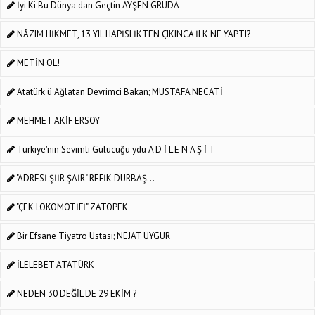
İyi Ki Bu Dünya'dan Geçtin AYŞEN GRUDA
NÂZIM HİKMET, 13 YIL HAPİSLİKTEN ÇIKINCA İLK NE YAPTI?
METİN OL!
Atatürk'ü Ağlatan Devrimci Bakan; MUSTAFA NECATİ
MEHMET AKİF ERSOY
Türkiye'nin Sevimli Gülücüğü'ydü A D İ L E N A Ş İ T
"ADRESİ ŞİİR ŞAİR" REFİK DURBAŞ...
"ÇEK LOKOMOTİFİ" ZATOPEK
Bir Efsane Tiyatro Ustası; NEJAT UYGUR
İLELEBET ATATÜRK
NEDEN 30 DEĞİL DE 29 EKİM ?