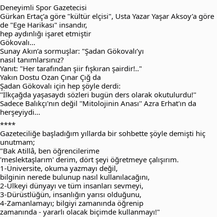
Deneyimli Spor Gazetecisi
Gürkan Ertaç’a göre "kültür elçisi", Usta Yazar Yaşar Aksoy’a göre
de "Ege Harikası" insandır,
hep aydınlığı işaret etmiştir
Gökovalı...
Sunay Akın’a sormuşlar: "Şadan Gökovalı’yı
nasıl tanımlarsınız?
Yanıt: "Her tarafından şiir fışkıran şairdir!.."
Yakın Dostu Ozan Çınar Çığ da
Şadan Gökovalı için hep şöyle derdi:
''İlkçağda yaşasaydı sözleri bugün ders olarak okutulurdu!''
Sadece Balıkçı'nın değil ''Mitolojinin Anası'' Azra Erhat'ın da
herşeyiydi...
****
Gazeteciliğe başladığım yıllarda bir sohbette şöyle demişti hiç
unutmam;
"Bak Atillâ, ben öğrencilerime
'meslektaşlarım' derim, dört şeyi öğretmeye çalışırım.
1-Üniversite, okuma yazmayı değil,
bilginin nerede bulunup nasıl kullanılacağını,
2-Ülkeyi dünyayı ve tüm insanları sevmeyi,
3-Dürüstlüğün, insanlığın yarısı olduğunu,
4-Zamanlamayı; bilgiyi zamanında öğrenip
zamanında - yararlı olacak biçimde kullanmayı!"