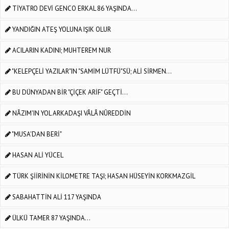
TİYATRO DEVİ GENCO ERKAL 86 YAŞINDA...
YANDIĞIN ATEŞ YOLUNA IŞIK OLUR
ACILARIN KADINI; MUHTEREM NUR
"KELEPÇELİ YAZILAR"IN "SAMİM LÜTFÜ"SÜ; ALİ SİRMEN...
BU DÜNYADAN BİR "ÇİÇEK ARİF" GEÇTİ...
NÂZIM'IN YOL ARKADAŞI VÂLÂ NÛREDDİN
"MUSA'DAN BERİ"
HASAN ALİ YÜCEL
TÜRK ŞİİRİNİN KİLOMETRE TAŞI; HASAN HÜSEYİN KORKMAZGİL
SABAHATTİN ALİ 117 YAŞINDA
ÜLKÜ TAMER 87 YAŞINDA...