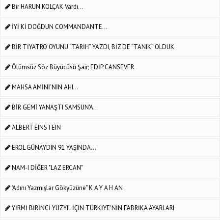
Bir HARUN KOLÇAK Vardı...
İYİ Kİ DOĞDUN COMMANDANTE...
BİR TİYATRO OYUNU “TARİH” YAZDI, BİZ DE “TANIK” OLDUK
Ölümsüz Söz Büyücüsü Şair; EDİP CANSEVER
MAHSA AMİNİ’NİN AHI...
BİR GEMİ YANAŞTI SAMSUN'A...
ALBERT EINSTEIN
EROL GÜNAYDIN 91 YAŞINDA...
NAM-I DİĞER "LAZ ERCAN"
"Adını Yazmışlar Gökyüzüne" K A Y A H AN
YİRMİ BİRİNCİ YÜZYIL İÇİN TÜRKİYE'NİN FABRİKA AYARLARI