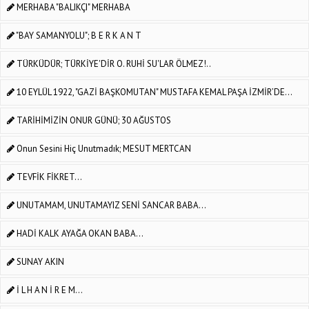
MERHABA "BALIKÇI" MERHABA
"BAY SAMANYOLU"; B E R K A N T
TÜRKÜDÜR; TÜRKİYE'DİR O. RUHİ SU'LAR ÖLMEZ!..
10 EYLÜL 1922, "GAZİ BAŞKOMUTAN" MUSTAFA KEMAL PAŞA İZMİR’DE...
TARİHİMİZİN ONUR GÜNÜ; 30 AĞUSTOS
Onun Sesini Hiç Unutmadık; MESUT MERTCAN
TEVFİK FİKRET...
UNUTAMAM, UNUTAMAYIZ SENİ SANCAR BABA...
HADİ KALK AYAĞA OKAN BABA...
SUNAY AKIN
İ L H A N İ R E M...