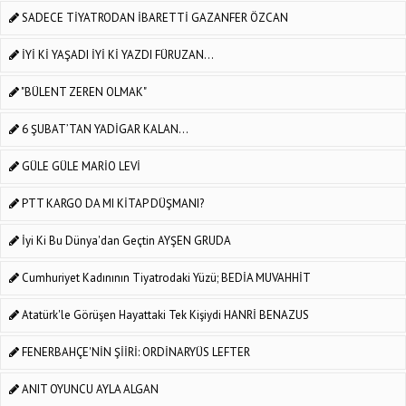
SADECE TİYATRODAN İBARETTİ GAZANFER ÖZCAN
İYİ Kİ YAŞADI İYİ Kİ YAZDI FÜRUZAN...
"BÜLENT ZEREN OLMAK"
6 ŞUBAT’TAN YADİGAR KALAN…
GÜLE GÜLE MARİO LEVİ
PTT KARGO DA MI KİTAP DÜŞMANI?
İyi Ki Bu Dünya'dan Geçtin AYŞEN GRUDA
Cumhuriyet Kadınının Tiyatrodaki Yüzü; BEDİA MUVAHHİT
Atatürk'le Görüşen Hayattaki Tek Kişiydi HANRİ BENAZUS
FENERBAHÇE'NİN ŞİİRİ: ORDİNARYÜS LEFTER
ANIT OYUNCU AYLA ALGAN