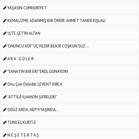
YAŞASIN CUMHURİYET
KEMALİZME ADANMIŞ BİR ÖMÜR: AHMET TANER KIŞLALI
İŞTE ÇETİN ALTAN
"ONUNCU KÖY" ÜÇ YILDIR BEKİR COŞKUN'SUZ...
A R A G Ü L E R
"SANATIN BİR ERİ" EROL GÜNAYDIN
Onu Çok Özledik; LEVENT KIRCA
''ATTİLÂ İLHAN'IN ŞİFRELERİ''
OĞUZ ARDA; HEP 9 YAŞINDA...
TUNCEL KURTİZ
N E Ş E T E R T A Ş