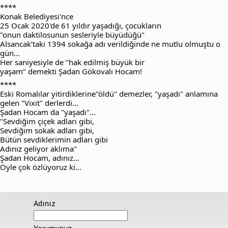
****
Konak Belediyesi'nce
25 Ocak 2020'de 61 yıldır yaşadığı, çocukların
"onun daktilosunun sesleriyle büyüdüğü"
Alsancak’taki 1394 sokağa adı verildiğinde ne mutlu olmuştu o
gün...
Her saniyesiyle de ’’hak edilmiş büyük bir
yaşam’’ demekti Şadan Gökovalı Hocam!
****
Eski Romalılar yitirdiklerine"öldü" demezler, "yaşadı" anlamına
gelen "Vixit" derlerdi...
Şadan Hocam da "yaşadı"...
"Sevdiğim çiçek adları gibi,
Sevdiğim sokak adları gibi,
Bütün sevdiklerimin adları gibi
Adınız geliyor aklıma"
Şadan Hocam, adınız...
Öyle çok özlüyoruz ki...
Adınız
Yorumunuz