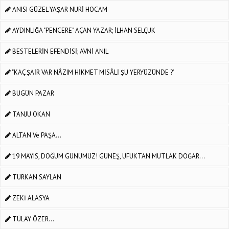
ANISI GÜZEL YAŞAR NURİ HOCAM
AYDINLIĞA "PENCERE" AÇAN YAZAR; İLHAN SELÇUK
BESTELERİN EFENDİSİ; AVNİ ANIL
"KAÇ ŞAİR VAR NÂZIM HİKMET MİSÂLİ ŞU YERYÜZÜNDE ?’
BUGÜN PAZAR
TANJU OKAN
ALTAN Ve PAŞA...
19 MAYIS, DOĞUM GÜNÜMÜZ! GÜNEŞ, UFUKTAN MUTLAK DOĞAR…
TÜRKAN SAYLAN
ZEKİ ALASYA
TÜLAY ÖZER...