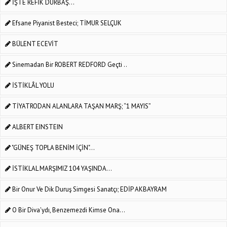
İŞTE REFİK DURBAŞ...
Efsane Piyanist Besteci; TİMUR SELÇUK
BÜLENT ECEVİT
Sinemadan Bir ROBERT REDFORD Geçti ..
İSTİKLÂL YOLU
TİYATRODAN ALANLARA TAŞAN MARŞ; “1 MAYIS”
ALBERT EINSTEIN
"GÜNEŞ TOPLA BENİM İÇİN"…
İSTİKLAL MARŞIMIZ 104 YAŞINDA...
Bir Onur Ve Dik Duruş Simgesi Sanatçı; EDİP AKBAYRAM
O Bir Diva'ydı, Benzemezdi Kimse Ona...