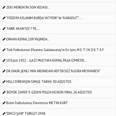
ZEKİ MÜREN'İN SON VEDASI...
"YİĞİDİM ASLANIM BURDA YATIYOR" Ve "KARADUT"....
TARIK AKAN'SIZ 7 YIL...
ORHAN KEMAL 109 YAŞINDA...
Türk Futbolunun Efsanesi Galatasaray'in En İyisi; M E T İ N O K T A Y
10 Eylül 1922... GAZİ MUSTAFA KEMAL PAŞA İZMİR'DE...
DR.ONUR ŞENLİ 'NİN ARDINDAN HEP ÖKSÜZ "AGORA MEYHANESİ"
MİLLİ DİRENİŞİN SİMGE TARİHİ; 30 AĞUSTOS
"BÜYÜK ZAFER''E GİDEN YOLDA KESKİN VİRAJ; 26 AĞUSTOS
Bizim Futbolumuz Devrimcisi METİN KURT
"ÖNCÜ ŞAİR" TURGUT UYAR