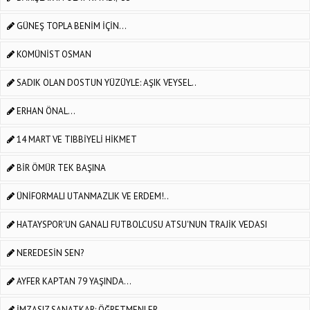
GÜNEŞ TOPLA BENİM İÇİN…
KOMÜNİST OSMAN
SADIK OLAN DOSTUN YÜZÜYLE: AŞIK VEYSEL..
ERHAN ÖNAL...
14 MART VE TIBBİYELİ HİKMET
BİR ÖMÜR TEK BAŞINA
ÜNİFORMALI UTANMAZLIK VE ERDEM!..
HATAYSPOR'UN GANALI FUTBOLCUSU ATSU'NUN TRAJİK VEDASI
NEREDESİN SEN?
AYFER KAPTAN 79 YAŞINDA...
İMZASIZ SANATKAR; ÖĞRETMENLER…