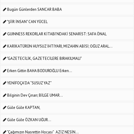
Bugün Günlerden SANCAR BABA
"ŞİİR İNSAN" CAN YÜCEL
GUINNESS REKORLAR KİTABI’NDAKİ SENARİST: SAFA ÖNAL
KARİKATÜRÜN HUYSUZ İHTİYARI, MİZAHIN ABİSİ; OĞUZ ARAL...
"GAZETECİLİK, GAZETECİLERE BIRAKILMALI”
Erken Gittin BAHA BODUROĞLU Erken...
YENİFOÇA’DA “SUSUZ YAZ”
Bilginin Dev Çınarı; BİLGE UMAR...
Güle Güle KAPTAN,
Güle Güle ÖZKAN UĞUR...
“Çağımızın Nasrettin Hocası” AZİZ NESİN...