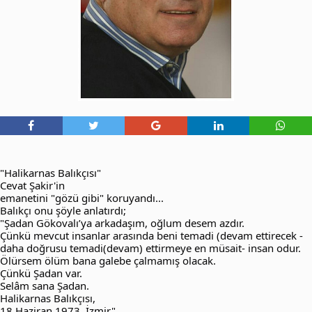
"Halikarnas Balıkçısı"
Cevat Şakir'in
emanetini "gözü gibi" koruyandı...
Balıkçı onu şöyle anlatırdı;
"Şadan Gökovalı’ya arkadaşım, oğlum desem azdır.
Çünkü mevcut insanlar arasında beni temadi (devam ettirecek -
daha doğrusu temadi(devam) ettirmeye en müsait- insan odur.
Ölürsem ölüm bana galebe çalmamış olacak.
Çünkü Şadan var.
Selâm sana Şadan.
Halikarnas Balıkçısı,
18 Haziran 1973, İzmir"