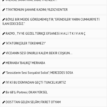
TİYATRONUN ŞAHANE KADINI; YILDIZ KENTER
BÖYLE BİR MÜJDE GÖRÜLMEMİŞTİR; “EFENDİLER! YARIN CUMHURİYETİ
İLAN EDECEĞİZ.”
RADYO , TV VE GÜZEL TÜRKÇE EFSANESİ: H A L İ T K I V A N Ç
“ATATÜRKÇÜLER TÜKENMEZ!”
VİCDANIN SESİ ONURLU KALEM: BEKİR COŞKUN...
MERHABA "BALIKÇI" MERHABA
"Sessizlerin Sesi Sosyalist Solist"; MERCEDES SOSA
İYİ Kİ BU DÜNYADAN GEÇTİ TUNCEL KURTİZ
Bir 68'li Portresi; OKAN YÜKSEL
DOSTTAN GELEN SELÂM; FİKRET OTYAM