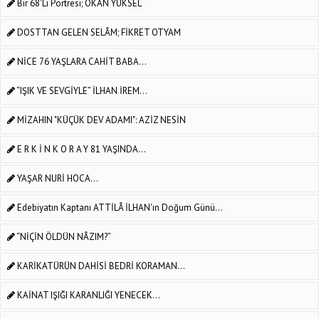
Bir 68'li Portresi; OKAN YÜKSEL
DOSTTAN GELEN SELÂM; FİKRET OTYAM
NİCE 76 YAŞLARA CAHİT BABA...
“IŞIK VE SEVGİYLE” İLHAN İREM...
MİZAHIN "KÜÇÜK DEV ADAMI": AZİZ NESİN
E R K İ N K O R A Y 81 YAŞINDA...
YAŞAR NURİ HOCA...
Edebiyatın Kaptanı ATTİLÂ İLHAN'ın Doğum Günü...
“NİÇİN ÖLDÜN NÂZIM?”
KARİKATÜRÜN DAHİSİ BEDRİ KORAMAN...
KAİNAT IŞIĞI KARANLIĞI YENECEK...