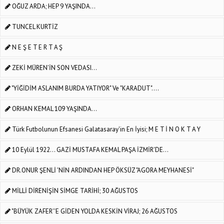
OĞUZ ARDA; HEP 9 YAŞINDA...
TUNCEL KURTİZ
N E Ş E T E R T A Ş
ZEKİ MÜREN'İN SON VEDASI...
"YİĞİDİM ASLANIM BURDA YATIYOR" Ve "KARADUT"....
ORHAN KEMAL 109 YAŞINDA...
Türk Futbolunun Efsanesi Galatasaray'in En İyisi; M E T İ N O K T A Y
10 Eylül 1922... GAZİ MUSTAFA KEMAL PAŞA İZMİR'DE...
DR.ONUR ŞENLİ 'NİN ARDINDAN HEP ÖKSÜZ "AGORA MEYHANESİ"
MİLLİ DİRENİŞİN SİMGE TARİHİ; 30 AĞUSTOS
"BÜYÜK ZAFER''E GİDEN YOLDA KESKİN VİRAJ; 26 AĞUSTOS