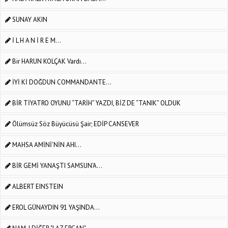
SUNAY AKIN
İ L H A N İ R E M...
Bir HARUN KOLÇAK Vardı...
İYİ Kİ DOĞDUN COMMANDANTE...
BİR TİYATRO OYUNU “TARİH” YAZDI, BİZ DE “TANIK” OLDUK
Ölümsüz Söz Büyücüsü Şair; EDİP CANSEVER
MAHSA AMİNİ’NİN AHI...
BİR GEMİ YANAŞTI SAMSUN'A...
ALBERT EINSTEIN
EROL GÜNAYDIN 91 YAŞINDA...