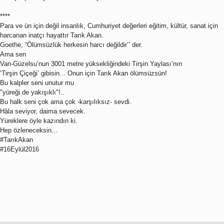
****
Para ve ün için değil insanlık, Cumhuriyet değerleri eğitim, kültür, sanat için
harcanan inatçı hayattır Tarık Akan.
Goethe, “Ölümsüzlük herkesin harcı değildir’’ der.
Ama sen
Van-Güzelsu’nun 3001 metre yüksekliğindeki Tirşin Yaylası’nın
‘Tirşin Çiçeği’ gibisin... Onun için Tarık Akan ölümsüzsün!
Bu kalpler seni unutur mu
"yüreği de yakışıklı"!..
Bu halk seni çok ama çok -karşılıksız- sevdi.
Hâla seviyor, daima sevecek.
Yüreklere öyle kazındın ki.
Hep özleneceksin...
#TarıkAkan
#16Eylül2016