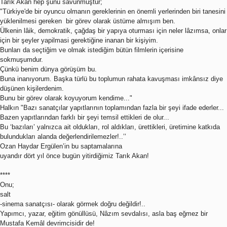
Tarık Akan hep şunu savunmuştur;
"Türkiye'de bir oyuncu olmanın gereklerinin en önemli yerlerinden biri tanesini
yüklenilmesi gereken bir görev olarak üstüme almışım ben.
Ülkenin lâik, demokratik, çağdaş bir yapıya oturması için neler lâzımsa, onlar
için bir şeyler yapilmasi gerektiğine inanan bir kişiyim.
Bunları da seçtiğim ve olmak istediğim bütün filmlerin içerisine
sokmuşumdur.
Çünkü benim dünya görüşüm bu.
Buna inanıyorum. Başka türlü bu toplumun rahata kavuşması imkânsız diye
düşünen kişilerdenim.
Bunu bir görev olarak koyuyorum kendime..."
Halkın "Bazı sanatçılar yapıtlarının toplamından fazla bir şeyi ifade ederler...
Bazen yapıtlarından farklı bir şeyi temsil ettikleri de olur...
Bu ‘bazıları’ yalnızca ait oldukları, rol aldıkları, ürettikleri, üretimine katkıda
bulundukları alanda değerlendirilemezler!..’’
Ozan Haydar Ergülen’in bu saptamalarına
uyandır dört yıl önce bugün yitirdiğimiz Tarık Akan!
****
Onu;
salt
-sinema sanatçısı- olarak görmek doğru değildir!..
Yapımcı, yazar, eğitim gönüllüsü, Nâzım sevdalısı, asla baş eğmez bir
Mustafa Kemâl devrimcisidir de!