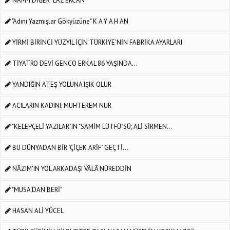
NAM-I DİĞER "LAZ ERCAN"
"Adını Yazmışlar Gökyüzüne" K A Y A H AN
YİRMİ BİRİNCİ YÜZYIL İÇİN TÜRKİYE'NİN FABRİKA AYARLARI
TİYATRO DEVİ GENCO ERKAL 86 YAŞINDA...
YANDIĞIN ATEŞ YOLUNA IŞIK OLUR
ACILARIN KADINI; MUHTEREM NUR
"KELEPÇELİ YAZILAR"IN "SAMİM LÜTFÜ"SÜ; ALİ SİRMEN...
BU DÜNYADAN BİR "ÇİÇEK ARİF" GEÇTİ...
NÂZIM'IN YOL ARKADAŞI VÂLÂ NÛREDDİN
"MUSA'DAN BERİ"
HASAN ALİ YÜCEL