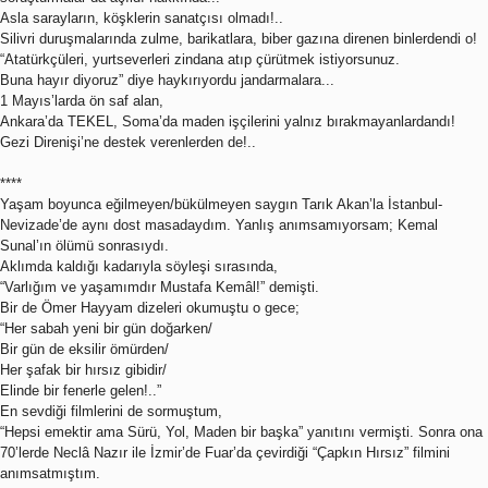
Asla sarayların, köşklerin sanatçısı olmadı!..
Silivri duruşmalarında zulme, barikatlara, biber gazına direnen binlerdendi o!
“Atatürkçüleri, yurtseverleri zindana atıp çürütmek istiyorsunuz.
Buna hayır diyoruz” diye haykırıyordu jandarmalara...
1 Mayıs’larda ön saf alan,
Ankara’da TEKEL, Soma’da maden işçilerini yalnız bırakmayanlardandı!
Gezi Direnişi’ne destek verenlerden de!..
****
Yaşam boyunca eğilmeyen/bükülmeyen saygın Tarık Akan’la İstanbul-
Nevizade’de aynı dost masadaydım. Yanlış anımsamıyorsam; Kemal
Sunal’ın ölümü sonrasıydı.
Aklımda kaldığı kadarıyla söyleşi sırasında,
“Varlığım ve yaşamımdır Mustafa Kemâl!” demişti.
Bir de Ömer Hayyam dizeleri okumuştu o gece;
“Her sabah yeni bir gün doğarken/
Bir gün de eksilir ömürden/
Her şafak bir hırsız gibidir/
Elinde bir fenerle gelen!..”
En sevdiği filmlerini de sormuştum,
“Hepsi emektir ama Sürü, Yol, Maden bir başka” yanıtını vermişti. Sonra ona
70’lerde Neclâ Nazır ile İzmir’de Fuar’da çevirdiği “Çapkın Hırsız” filmini
anımsatmıştım.