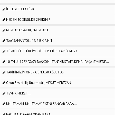
İLELEBET ATATÜRK
NEDEN 30 DEĞİL DE 29 EKİM ?
MERHABA "BALIKÇI" MERHABA
"BAY SAMANYOLU"; B E R K A N T
TÜRKÜDÜR; TÜRKİYE'DİR O. RUHİ SU'LAR ÖLMEZ!..
10 EYLÜL 1922, "GAZİ BAŞKOMUTAN" MUSTAFA KEMAL PAŞA İZMİR’DE...
TARİHİMİZİN ONUR GÜNÜ; 30 AĞUSTOS
Onun Sesini Hiç Unutmadık; MESUT MERTCAN
TEVFİK FİKRET...
UNUTAMAM, UNUTAMAYIZ SENİ SANCAR BABA...
HADİ KALK AYAĞA OKAN BABA...