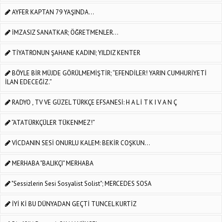
AYFER KAPTAN 79 YAŞINDA...
İMZASIZ SANATKAR; ÖĞRETMENLER…
TİYATRONUN ŞAHANE KADINI; YILDIZ KENTER
BÖYLE BİR MÜJDE GÖRÜLMEMİŞTİR; “EFENDİLER! YARIN CUMHURİYETİ
İLAN EDECEĞİZ.”
RADYO , TV VE GÜZEL TÜRKÇE EFSANESİ: H A L İ T K I V A N Ç
“ATATÜRKÇÜLER TÜKENMEZ!”
VİCDANIN SESİ ONURLU KALEM: BEKİR COŞKUN...
MERHABA "BALIKÇI" MERHABA
"Sessizlerin Sesi Sosyalist Solist"; MERCEDES SOSA
İYİ Kİ BU DÜNYADAN GEÇTİ TUNCEL KURTİZ