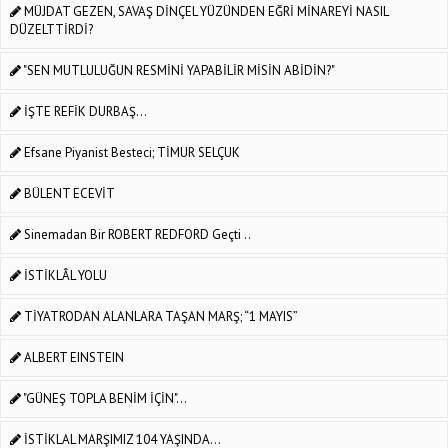
MÜJDAT GEZEN, SAVAŞ DİNÇEL YÜZÜNDEN EĞRİ MİNAREYİ NASIL
DÜZELTTİRDİ?
"SEN MUTLULUĞUN RESMİNİ YAPABİLİR MİSİN ABİDİN?"
İŞTE REFİK DURBAŞ...
Efsane Piyanist Besteci; TİMUR SELÇUK
BÜLENT ECEVİT
Sinemadan Bir ROBERT REDFORD Geçti ..
İSTİKLÂL YOLU
TİYATRODAN ALANLARA TAŞAN MARŞ; “1 MAYIS”
ALBERT EINSTEIN
"GÜNEŞ TOPLA BENİM İÇİN"…
İSTİKLAL MARŞIMIZ 104 YAŞINDA...