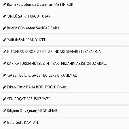
Bizim Futbolumuz Devrimcisi METİN KURT
"ÖNCÜ ŞAİR" TURGUT UYAR
Bugün Günlerden SANCAR BABA
"ŞİİR İNSAN" CAN YÜCEL
GUINNESS REKORLAR KİTABI’NDAKİ SENARİST: SAFA ÖNAL
KARİKATÜRÜN HUYSUZ İHTİYARI, MİZAHIN ABİSİ; OĞUZ ARAL...
"GAZETECİLİK, GAZETECİLERE BIRAKILMALI”
Erken Gittin BAHA BODUROĞLU Erken...
YENİFOÇA’DA “SUSUZ YAZ”
Bilginin Dev Çınarı; BİLGE UMAR...
Güle Güle KAPTAN,