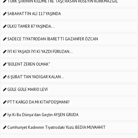
TÜRK ŞİİRİNİN KİLOMETRE TAŞI; HASAN HÜSEYİN KORKMAZGİL
SABAHATTİN ALİ 117 YAŞINDA
ÜLKÜ TAMER 87 YAŞINDA...
SADECE TİYATRODAN İBARETTİ GAZANFER ÖZCAN
İYİ Kİ YAŞADI İYİ Kİ YAZDI FÜRUZAN...
"BÜLENT ZEREN OLMAK"
6 ŞUBAT’TAN YADİGAR KALAN…
GÜLE GÜLE MARİO LEVİ
PTT KARGO DA MI KİTAP DÜŞMANI?
İyi Ki Bu Dünya'dan Geçtin AYŞEN GRUDA
Cumhuriyet Kadınının Tiyatrodaki Yüzü; BEDİA MUVAHHİT