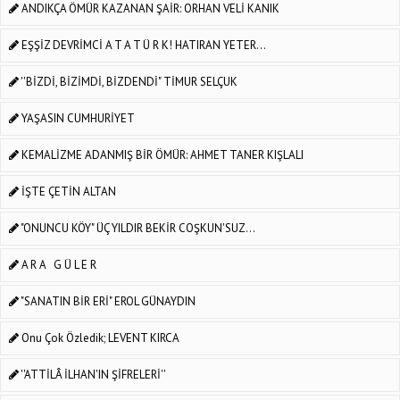
ANDIKÇA ÖMÜR KAZANAN ŞAİR: ORHAN VELİ KANIK
EŞŞİZ DEVRİMCİ A T A T Ü R K! HATIRAN YETER...
''BİZDİ, BİZİMDİ, BİZDENDİ" TİMUR SELÇUK
YAŞASIN CUMHURİYET
KEMALİZME ADANMIŞ BİR ÖMÜR: AHMET TANER KIŞLALI
İŞTE ÇETİN ALTAN
"ONUNCU KÖY" ÜÇ YILDIR BEKİR COŞKUN'SUZ...
A R A G Ü L E R
"SANATIN BİR ERİ" EROL GÜNAYDIN
Onu Çok Özledik; LEVENT KIRCA
''ATTİLÂ İLHAN'IN ŞİFRELERİ''