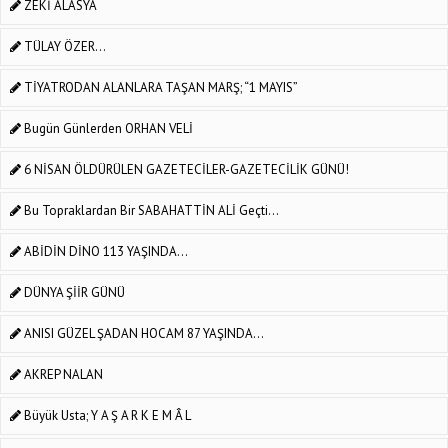
ZEKİ ALASYA
TÜLAY ÖZER...
TİYATRODAN ALANLARA TAŞAN MARŞ; “1 MAYIS”
Bugün Günlerden ORHAN VELİ
6 NİSAN ÖLDÜRÜLEN GAZETECİLER-GAZETECİLİK GÜNÜ!
Bu Topraklardan Bir SABAHATTİN ALİ Geçti...
ABİDİN DİNO 113 YAŞINDA...
DÜNYA ŞİİR GÜNÜ
ANISI GÜZEL ŞADAN HOCAM 87 YAŞINDA...
AKREP NALAN
Büyük Usta; Y A Ş A R K E M Â L