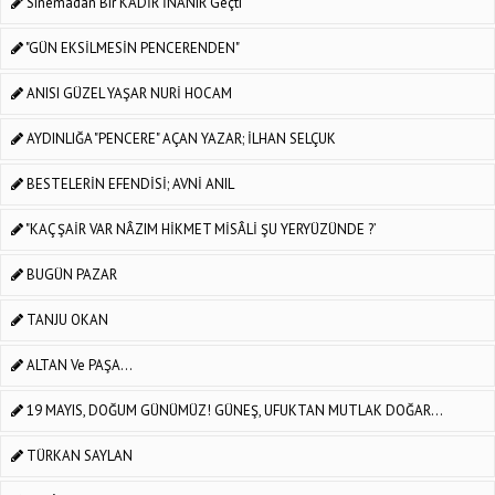
Sinemadan Bir KADİR İNANIR Geçti
"GÜN EKSİLMESİN PENCERENDEN"
ANISI GÜZEL YAŞAR NURİ HOCAM
AYDINLIĞA "PENCERE" AÇAN YAZAR; İLHAN SELÇUK
BESTELERİN EFENDİSİ; AVNİ ANIL
"KAÇ ŞAİR VAR NÂZIM HİKMET MİSÂLİ ŞU YERYÜZÜNDE ?’
BUGÜN PAZAR
TANJU OKAN
ALTAN Ve PAŞA...
19 MAYIS, DOĞUM GÜNÜMÜZ! GÜNEŞ, UFUKTAN MUTLAK DOĞAR…
TÜRKAN SAYLAN