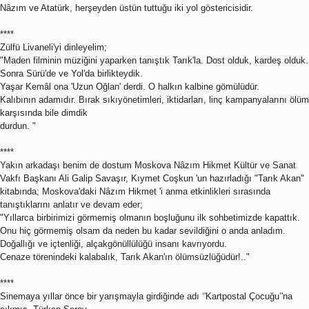
Nâzım ve Atatürk, herşeyden üstün tuttuğu iki yol göstericisidir.
****
Zülfü Livaneli'yi dinleyelim;
"Maden filminin müziğini yaparken tanıştık Tarık'la. Dost olduk, kardeş olduk.
Sonra Sürü'de ve Yol'da birlikteydik.
Yaşar Kemâl ona 'Uzun Oğlan' derdi. O halkın kalbine gömülüdür.
Kalıbının adamıdır. Bırak sıkıyönetimleri, iktidarları, linç kampanyalarını ölüm
karşısında bile dimdik
durdun. "
****
Yakın arkadaşı benim de dostum Moskova Nâzım Hikmet Kültür ve Sanat
Vakfı Başkanı Ali Galip Savaşır, Kıymet Coşkun 'un hazırladığı "Tarık Akan"
kitabında; Moskova'daki Nâzım Hikmet 'i anma etkinlikleri sırasında
tanıştıklarını anlatır ve devam eder;
"Yıllarca birbirimizi görmemiş olmanın boşluğunu ilk sohbetimizde kapattık.
Onu hiç görmemiş olsam da neden bu kadar sevildiğini o anda anladım.
Doğallığı ve içtenliği, alçakgönüllülüğü insanı kavrıyordu.
Cenaze törenindeki kalabalık, Tarık Akan'ın ölümsüzlüğüdür!.."
****
Sinemaya yıllar önce bir yarışmayla girdiğinde adı ‘'Kartpostal Çocuğu’'na