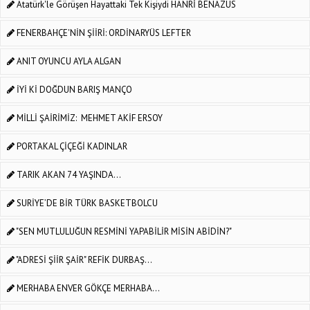
Atatürk'le Görüşen Hayattaki Tek Kişiydi HANRİ BENAZUS
FENERBAHÇE'NİN ŞİİRİ: ORDİNARYÜS LEFTER
ANIT OYUNCU AYLA ALGAN
İYİ Kİ DOĞDUN BARIŞ MANÇO
MİLLİ ŞAİRİMİZ: MEHMET AKİF ERSOY
PORTAKAL ÇİÇEĞİ KADINLAR
TARIK AKAN 74 YAŞINDA...
SURİYE’DE BİR TÜRK BASKETBOLCU
"SEN MUTLULUĞUN RESMİNİ YAPABİLİR MİSİN ABİDİN?"
"ADRESİ ŞİİR ŞAİR" REFİK DURBAŞ...
MERHABA ENVER GÖKÇE MERHABA...