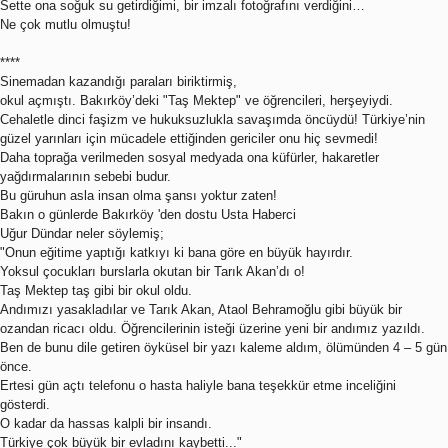
Sette ona soğuk su getirdiğimi, bir imzalı fotoğrafını verdiğini…
Ne çok mutlu olmuştu!
****
Sinemadan kazandığı paraları biriktirmiş,
okul açmıştı. Bakırköy’deki "Taş Mektep" ve öğrencileri, herşeyiydi.
Cehaletle dinci faşizm ve hukuksuzlukla savaşımda öncüydü! Türkiye’nin
güzel yarınları için mücadele ettiğinden gericiler onu hiç sevmedi!
Daha toprağa verilmeden sosyal medyada ona küfürler, hakaretler
yağdırmalarının sebebi budur.
Bu güruhun asla insan olma şansı yoktur zaten!
Bakın o günlerde Bakırköy 'den dostu Usta Haberci
Uğur Dündar neler söylemiş;
"Onun eğitime yaptığı katkıyı ki bana göre en büyük hayırdır.
Yoksul çocukları burslarla okutan bir Tarık Akan’dı o!
Taş Mektep taş gibi bir okul oldu.
Andımızı yasakladılar ve Tarık Akan, Ataol Behramoğlu gibi büyük bir
ozandan ricacı oldu. Öğrencilerinin isteği üzerine yeni bir andımız yazıldı.
Ben de bunu dile getiren öyküsel bir yazı kaleme aldım, ölümünden 4 – 5 gün
önce.
Ertesi gün açtı telefonu o hasta haliyle bana teşekkür etme inceliğini
gösterdi.
O kadar da hassas kalpli bir insandı.
Türkiye çok büyük bir evladını kaybetti..."