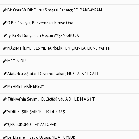
Bir Onur Ve Dik Duruş Simgesi Sanatçı; EDİP AKBAYRAM
O Bir Diva'ydı, Benzemezdi Kimse Ona...
İyi Ki Bu Dünya'dan Geçtin AYŞEN GRUDA
NÂZIM HİKMET, 13 YIL HAPİSLİKTEN ÇIKINCA İLK NE YAPTI?
METİN OL!
Atatürk'ü Ağlatan Devrimci Bakan; MUSTAFA NECATİ
MEHMET AKİF ERSOY
Türkiye'nin Sevimli Gülücüğü'ydü A D İ L E N A Ş İ T
"ADRESİ ŞİİR ŞAİR" REFİK DURBAŞ...
"ÇEK LOKOMOTİFİ" ZATOPEK
Bir Efsane Tiyatro Ustası; NEJAT UYGUR