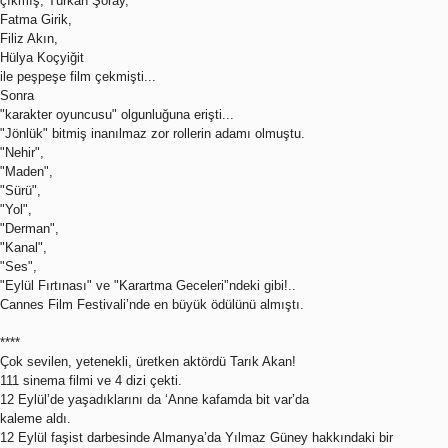
çıkmış, Türkan Şoray,
Fatma Girik,
Filiz Akın,
Hülya Koçyiğit
ile peşpeşe film çekmişti...
Sonra
"karakter oyuncusu" olgunluğuna erişti...
"Jönlük" bitmiş inanılmaz zor rollerin adamı olmuştu.
"Nehir",
"Maden",
"Sürü",
"Yol",
"Derman",
"Kanal",
"Ses",
"Eylül Fırtınası" ve "Karartma Geceleri'’ndeki gibi!..
Cannes Film Festivali’nde en büyük ödülünü almıştı.
****
Çok sevilen, yetenekli, üretken aktördü Tarık Akan!
111 sinema filmi ve 4 dizi çekti.
12 Eylül’de yaşadıklarını da ‘Anne kafamda bit var’da
kaleme aldı.
12 Eylül faşist darbesinde Almanya’da Yılmaz Güney hakkındaki bir