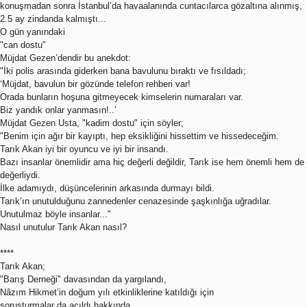
konuşmadan sonra İstanbul’da havaalanında cuntacılarca gözaltına alınmış,
2.5 ay zindanda kalmıştı...
O gün yanındaki
"can dostu"
Müjdat Gezen’dendir bu anekdot:
"İki polis arasında giderken bana bavulunu bıraktı ve fısıldadı;
‘Müjdat, bavulun bir gözünde telefon rehberi var!
Orada bunların hoşuna gitmeyecek kimselerin numaraları var.
Biz yandık onlar yanmasın!..’
Müjdat Gezen Usta, "kadim dostu" için söyler;
"Benim için ağır bir kayıptı, hep eksikliğini hissettim ve hissedeceğim.
Tarık Akan iyi bir oyuncu ve iyi bir insandı.
Bazı insanlar önemlidir ama hiç değerli değildir, Tarık ise hem önemli hem de
değerliydi.
İlke adamıydı, düşüncelerinin arkasında durmayı bildi.
Tarık’ın unutulduğunu zannedenler cenazesinde şaşkınlığa uğradılar.
Unutulmaz böyle insanlar..."
Nasıl unutulur Tarık Akan nasıl?
****
Tarık Akan;
"Barış Derneği" davasından da yargılandı,
Nâzım Hikmet’in doğum yılı etkinliklerine katıldığı için
soruşturmalar da açıldı hakkında...