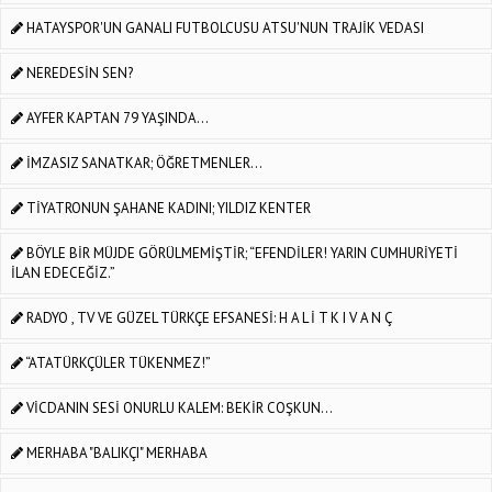
HATAYSPOR'UN GANALI FUTBOLCUSU ATSU'NUN TRAJİK VEDASI
NEREDESİN SEN?
AYFER KAPTAN 79 YAŞINDA...
İMZASIZ SANATKAR; ÖĞRETMENLER…
TİYATRONUN ŞAHANE KADINI; YILDIZ KENTER
BÖYLE BİR MÜJDE GÖRÜLMEMİŞTİR; “EFENDİLER! YARIN CUMHURİYETİ
İLAN EDECEĞİZ.”
RADYO , TV VE GÜZEL TÜRKÇE EFSANESİ: H A L İ T K I V A N Ç
“ATATÜRKÇÜLER TÜKENMEZ!”
VİCDANIN SESİ ONURLU KALEM: BEKİR COŞKUN...
MERHABA "BALIKÇI" MERHABA