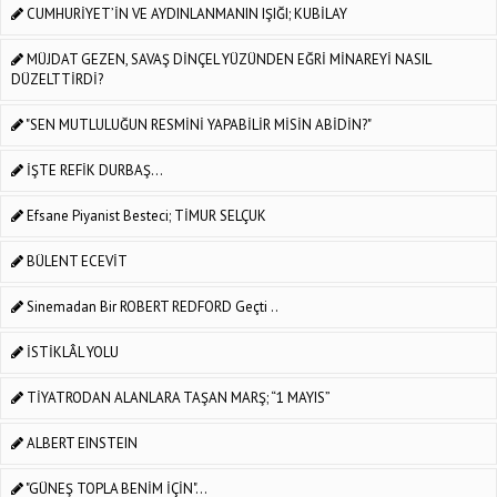
CUMHURİYET’İN VE AYDINLANMANIN IŞIĞI; KUBİLAY
MÜJDAT GEZEN, SAVAŞ DİNÇEL YÜZÜNDEN EĞRİ MİNAREYİ NASIL
DÜZELTTİRDİ?
"SEN MUTLULUĞUN RESMİNİ YAPABİLİR MİSİN ABİDİN?"
İŞTE REFİK DURBAŞ...
Efsane Piyanist Besteci; TİMUR SELÇUK
BÜLENT ECEVİT
Sinemadan Bir ROBERT REDFORD Geçti ..
İSTİKLÂL YOLU
TİYATRODAN ALANLARA TAŞAN MARŞ; “1 MAYIS”
ALBERT EINSTEIN
"GÜNEŞ TOPLA BENİM İÇİN"…