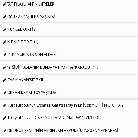
''ATTİLÂ İLHAN'IN ŞİFRELERİ''
OĞUZ ARDA; HEP 9 YAŞINDA...
TUNCEL KURTİZ
N E Ş E T E R T A Ş
ZEKİ MÜREN'İN SON VEDASI...
"YİĞİDİM ASLANIM BURDA YATIYOR" Ve "KARADUT"....
TARIK AKAN'SIZ 7 YIL...
ORHAN KEMAL 109 YAŞINDA...
Türk Futbolunun Efsanesi Galatasaray'in En İyisi; M E T İ N O K T A Y
10 Eylül 1922... GAZİ MUSTAFA KEMAL PAŞA İZMİR'DE...
DR.ONUR ŞENLİ 'NİN ARDINDAN HEP ÖKSÜZ "AGORA MEYHANESİ"