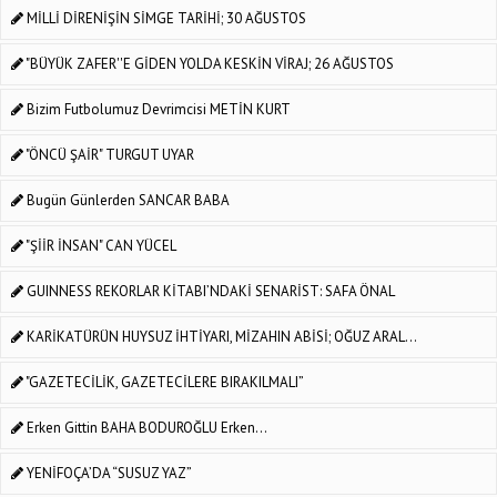
MİLLİ DİRENİŞİN SİMGE TARİHİ; 30 AĞUSTOS
"BÜYÜK ZAFER''E GİDEN YOLDA KESKİN VİRAJ; 26 AĞUSTOS
Bizim Futbolumuz Devrimcisi METİN KURT
"ÖNCÜ ŞAİR" TURGUT UYAR
Bugün Günlerden SANCAR BABA
"ŞİİR İNSAN" CAN YÜCEL
GUINNESS REKORLAR KİTABI’NDAKİ SENARİST: SAFA ÖNAL
KARİKATÜRÜN HUYSUZ İHTİYARI, MİZAHIN ABİSİ; OĞUZ ARAL...
"GAZETECİLİK, GAZETECİLERE BIRAKILMALI”
Erken Gittin BAHA BODUROĞLU Erken...
YENİFOÇA’DA “SUSUZ YAZ”