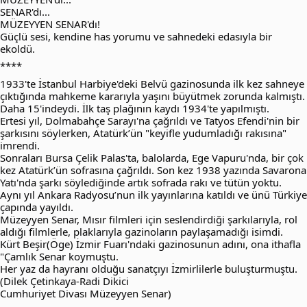
SENAR'dı...
MÜZEYYEN SENAR'dı!
Güçlü sesi, kendine has yorumu ve sahnedeki edasıyla bir
ekoldü.
****
1933'te İstanbul Harbiye'deki Belvü gazinosunda ilk kez sahneye
çıktığında mahkeme kararıyla yaşını büyütmek zorunda kalmıştı.
Daha 15'indeydi. İlk taş plağının kaydı 1934'te yapılmıştı.
Ertesi yıl, Dolmabahçe Sarayı'na çağrıldı ve Tatyos Efendi'nin bir
şarkısını söylerken, Atatürk’ün "keyifle yudumladığı rakısına"
imrendi.
Sonraları Bursa Çelik Palas'ta, balolarda, Ege Vapuru'nda, bir çok
kez Atatürk’ün sofrasına çağrıldı. Son kez 1938 yazında Savarona
Yatı'nda şarkı söylediğinde artık sofrada rakı ve tütün yoktu.
Aynı yıl Ankara Radyosu’nun ilk yayınlarına katıldı ve ünü Türkiye
çapında yayıldı.
Müzeyyen Senar, Mısır filmleri için seslendirdiği şarkılarıyla, rol
aldığı filmlerle, plaklarıyla gazinoların paylaşamadığı isimdi.
Kürt Beşir(Öge) İzmir Fuarı'ndaki gazinosunun adını, ona ithafla
"Çamlık Senar koymuştu.
Her yaz da hayranı olduğu sanatçıyı İzmirlilerle buluşturmuştu.
(Dilek Çetinkaya-Radi Dikici
Cumhuriyet Divası Müzeyyen Senar)