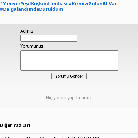
#YanıyorYeşilKöşkünLambası
#KırmızıGülünAlıVar
#DalgalandımdaDuruldum
Adınız
Yorumunuz
Hiç yorum yapılmamış.
Diğer Yazıları