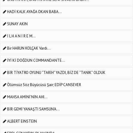
HADİ KALK AYAĞA OKAN BABA...
SUNAY AKIN
İ L H A N İ R E M...
Bir HARUN KOLÇAK Vardı...
İYİ Kİ DOĞDUN COMMANDANTE...
BİR TİYATRO OYUNU “TARİH” YAZDI, BİZ DE “TANIK” OLDUK
Ölümsüz Söz Büyücüsü Şair; EDİP CANSEVER
MAHSA AMİNİ’NİN AHI...
BİR GEMİ YANAŞTI SAMSUN'A...
ALBERT EINSTEIN