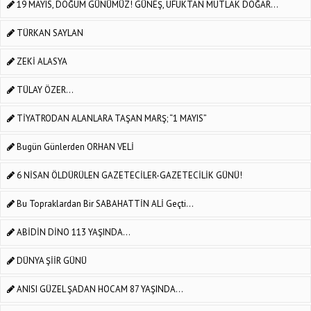
19 MAYIS, DOĞUM GÜNÜMÜZ! GÜNEŞ, UFUKTAN MUTLAK DOĞAR…
TÜRKAN SAYLAN
ZEKİ ALASYA
TÜLAY ÖZER...
TİYATRODAN ALANLARA TAŞAN MARŞ; “1 MAYIS”
Bugün Günlerden ORHAN VELİ
6 NİSAN ÖLDÜRÜLEN GAZETECİLER-GAZETECİLİK GÜNÜ!
Bu Topraklardan Bir SABAHATTİN ALİ Geçti...
ABİDİN DİNO 113 YAŞINDA...
DÜNYA ŞİİR GÜNÜ
ANISI GÜZEL ŞADAN HOCAM 87 YAŞINDA...