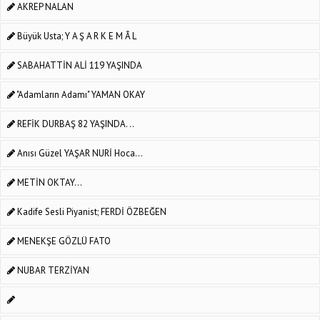
AKREP NALAN
Büyük Usta; Y A Ş A R K E M Â L
SABAHATTİN ALİ 119 YAŞINDA
"Adamların Adamı" YAMAN OKAY
REFİK DURBAŞ 82 YAŞINDA. ..
Anısı Güzel YAŞAR NURİ Hoca...
METİN OKTAY...
Kadife Sesli Piyanist; FERDİ ÖZBEĞEN
MENEKŞE GÖZLÜ FATO
NUBAR TERZİYAN