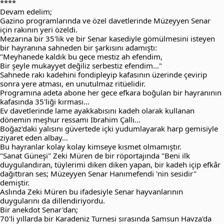
****
Devam edelim;
Gazino programlarında ve özel davetlerinde Müzeyyen Senar
için rakının yeri özeldi.
Mezarına bir 35'lik ve bir Senar kasediyle gömülmesini isteyen
bir hayranına sahneden bir şarkısını adamıştı:
"Meyhanede kaldık bu gece mestiz ah efendim,
Bir şeyle mukayyet değiliz serbestiz efendim..."
Sahnede rakı kadehini fondipleyip kafasının üzerinde çevirip
sonra yere atması, en unutulmaz ritüelidir.
Programına adeta abone her gece efkara boğulan bir hayranının
kafasında 35'liği kırması...
Ev davetlerinde lame ayakkabısını kadeh olarak kullanan
dönemin meşhur ressamı İbrahim Çallı...
Boğaz'daki yalısını güvertede içki yudumlayarak harp gemisiyle
ziyaret eden albay...
Bu hayranlar kolay kolay kimseye kısmet olmamıştır.
"Sanat Güneşi" Zeki Müren de bir röportajında "Beni ilk
duygulandıran, tüylerimi diken diken yapan, bir kadeh içip efkâr
dağıttıran ses; Müzeyyen Senar Hanımefendi 'nin sesidir"
demiştir.
Aslında Zeki Müren bu ifadesiyle Senar hayvanlarının
duygularını da dillendiriyordu.
Bir anekdot Senar'dan;
70'li yıllarda bir Karadeniz Turnesi sırasında Samsun Havza'da