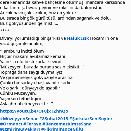
dere kenarında kahve bahçesine oturmuş, manzara karşısında
efkarlanmış, beyaz peynir ve rakısını da bulmuştur.
Ancak hava çok sıcaktır, buz da yoktur.
Bu sırada bir gök gürültüsü, ardından sağanak ve dolu.
Buz gökyüzünden gelmiştir...
****
Diva'yı yorumladığı bir şarkısı ve
Haluk Isık
Hocam'ın ona
yazdığı şiir ile analım;
"Tamburu incitti ölüm
Hiçbir makam avutamaz kemanı
Yalnızca ölü bestekarlar sevindi
'Müzeyyen, burada burada sesin eksikti...'
Toprağa daha saygı duymalıyız
Ve girmemeliyiz gökyüzüyle arasına
Çünkü bir şarkıya başlayabilir kadın
Ve o şarkı, dünyayı dolaşabilir
Çünkü Müzeyyen,
Yaşarken fethettiğini
Asla ihmal etmeyecektir..."
https://youtu.be/OF0jxTZhnQo
#MüzeyyenSenar
#8Şubat2015
#ŞarkılarSeniSöyler
#Ormancı
#Feraye
#BenzemezKimseSana
#İzmirinKavakları
#FikriminİnceGülü