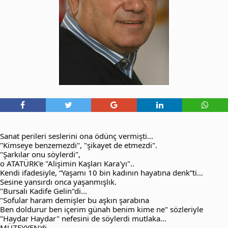
Sanat perileri seslerini ona ödünç vermişti...
"Kimseye benzemezdi", "şikayet de etmezdi".
"Şarkılar onu söylerdi",
o ATATÜRK'e "Alişimin Kaşları Kara'yı"..
Kendi ifadesiyle, “Yaşamı 10 bin kadının hayatına denk”ti…
Sesine yansırdı onca yaşanmışlık.
"Bursalı Kadife Gelin"di...
"Sofular haram demişler bu aşkın şarabına
Ben doldurur ben içerim günah benim kime ne" sözleriyle
"Haydar Haydar" nefesini de söylerdi mutlaka...
MÜZEYYEN'di...