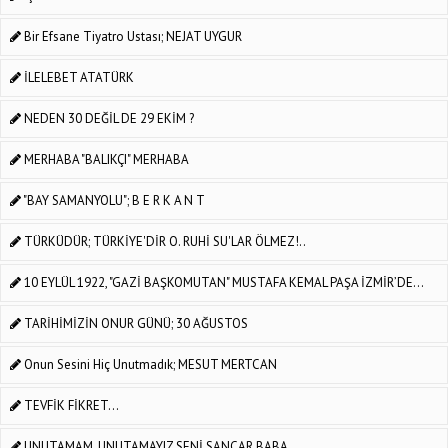
Bir Efsane Tiyatro Ustası; NEJAT UYGUR
İLELEBET ATATÜRK
NEDEN 30 DEĞİL DE 29 EKİM ?
MERHABA "BALIKÇI" MERHABA
"BAY SAMANYOLU"; B E R K A N T
TÜRKÜDÜR; TÜRKİYE'DİR O. RUHİ SU'LAR ÖLMEZ!..
10 EYLÜL 1922, "GAZİ BAŞKOMUTAN" MUSTAFA KEMAL PAŞA İZMİR’DE...
TARİHİMİZİN ONUR GÜNÜ; 30 AĞUSTOS
Onun Sesini Hiç Unutmadık; MESUT MERTCAN
TEVFİK FİKRET...
UNUTAMAM, UNUTAMAYIZ SENİ SANCAR BABA...