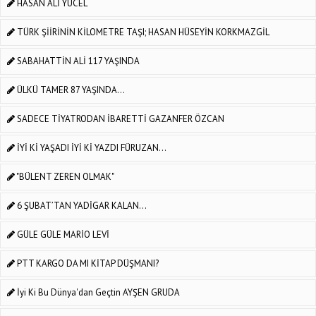
HASAN ALİ YÜCEL
TÜRK ŞİİRİNİN KİLOMETRE TAŞI; HASAN HÜSEYİN KORKMAZGİL
SABAHATTİN ALİ 117 YAŞINDA
ÜLKÜ TAMER 87 YAŞINDA...
SADECE TİYATRODAN İBARETTİ GAZANFER ÖZCAN
İYİ Kİ YAŞADI İYİ Kİ YAZDI FÜRUZAN...
"BÜLENT ZEREN OLMAK"
6 ŞUBAT’TAN YADİGAR KALAN…
GÜLE GÜLE MARİO LEVİ
PTT KARGO DA MI KİTAP DÜŞMANI?
İyi Ki Bu Dünya'dan Geçtin AYŞEN GRUDA