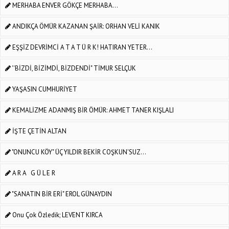
MERHABA ENVER GÖKÇE MERHABA...
ANDIKÇA ÖMÜR KAZANAN ŞAİR: ORHAN VELİ KANIK
EŞŞİZ DEVRİMCİ A T A T Ü R K! HATIRAN YETER...
''BİZDİ, BİZİMDİ, BİZDENDİ" TİMUR SELÇUK
YAŞASIN CUMHURİYET
KEMALİZME ADANMIŞ BİR ÖMÜR: AHMET TANER KIŞLALI
İŞTE ÇETİN ALTAN
"ONUNCU KÖY" ÜÇ YILDIR BEKİR COŞKUN'SUZ...
A R A G Ü L E R
"SANATIN BİR ERİ" EROL GÜNAYDIN
Onu Çok Özledik; LEVENT KIRCA