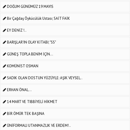
DOĞUM GÜNÜMÜZ 19 MAYIS
Bir Çağdaş Öykücülük Ustası; SAİT FAİK
EY DENİZ !..
BARIŞLAR'IN OLAY KİTABI; "SS"
GÜNEŞ TOPLA BENİM İÇİN…
KOMÜNİST OSMAN
SADIK OLAN DOSTUN YÜZÜYLE: AŞIK VEYSEL..
ERHAN ÖNAL...
14 MART VE TIBBİYELİ HİKMET
BİR ÖMÜR TEK BAŞINA
ÜNİFORMALI UTANMAZLIK VE ERDEM!..