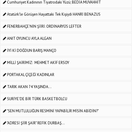
Cumhuriyet Kadınının Tiyatrodaki Yüzü; BEDİA MUVAHHİT
Atatürk'le Görüşen Hayattaki Tek Kişiydi HANRİ BENAZUS
FENERBAHÇE'NİN ŞİİRİ: ORDİNARYÜS LEFTER
ANIT OYUNCU AYLA ALGAN
İYİ Kİ DOĞDUN BARIŞ MANÇO
MİLLİ ŞAİRİMİZ: MEHMET AKİF ERSOY
PORTAKAL ÇİÇEĞİ KADINLAR
TARIK AKAN 74 YAŞINDA...
SURİYE’DE BİR TÜRK BASKETBOLCU
"SEN MUTLULUĞUN RESMİNİ YAPABİLİR MİSİN ABİDİN?"
"ADRESİ ŞİİR ŞAİR" REFİK DURBAŞ...