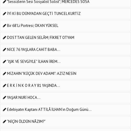
"Sessizlerin Sesi Sosyalist Solist"; MERCEDES SOSA
İYİ Kİ BU DÜNYADAN GEÇTİ TUNCEL KURTİZ
Bir 68'li Portresi; OKAN YÜKSEL
DOSTTAN GELEN SELÂM; FİKRET OTYAM
NİCE 76 YAŞLARA CAHİT BABA...
“IŞIK VE SEVGİYLE” İLHAN İREM...
MİZAHIN "KÜÇÜK DEV ADAMI": AZİZ NESİN
E R K İ N K O R A Y 81 YAŞINDA...
YAŞAR NURİ HOCA...
Edebiyatın Kaptanı ATTİLÂ İLHAN'ın Doğum Günü...
“NİÇİN ÖLDÜN NÂZIM?”