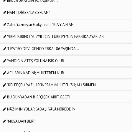
EROL GÜNAYDIN 91 YAŞINDA...
NAM-I DİĞER "LAZ ERCAN"
"Adını Yazmışlar Gökyüzüne" K A Y A H AN
YİRMİ BİRİNCİ YÜZYIL İÇİN TÜRKİYE'NİN FABRİKA AYARLARI
TİYATRO DEVİ GENCO ERKAL 86 YAŞINDA...
YANDIĞIN ATEŞ YOLUNA IŞIK OLUR
ACILARIN KADINI; MUHTEREM NUR
"KELEPÇELİ YAZILAR"IN "SAMİM LÜTFÜ"SÜ; ALİ SİRMEN...
BU DÜNYADAN BİR "ÇİÇEK ARİF" GEÇTİ...
NÂZIM'IN YOL ARKADAŞI VÂLÂ NÛREDDİN
"MUSA'DAN BERİ"