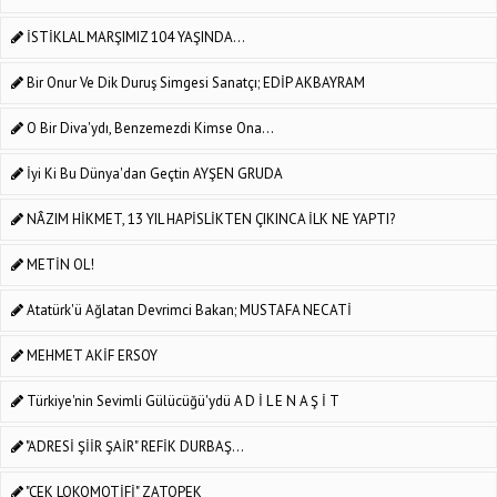
İSTİKLAL MARŞIMIZ 104 YAŞINDA...
Bir Onur Ve Dik Duruş Simgesi Sanatçı; EDİP AKBAYRAM
O Bir Diva'ydı, Benzemezdi Kimse Ona...
İyi Ki Bu Dünya'dan Geçtin AYŞEN GRUDA
NÂZIM HİKMET, 13 YIL HAPİSLİKTEN ÇIKINCA İLK NE YAPTI?
METİN OL!
Atatürk'ü Ağlatan Devrimci Bakan; MUSTAFA NECATİ
MEHMET AKİF ERSOY
Türkiye'nin Sevimli Gülücüğü'ydü A D İ L E N A Ş İ T
"ADRESİ ŞİİR ŞAİR" REFİK DURBAŞ...
"ÇEK LOKOMOTİFİ" ZATOPEK