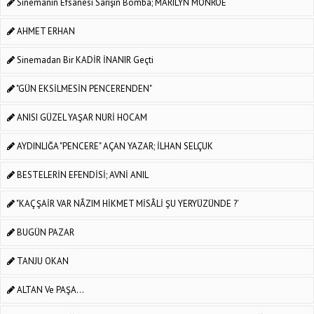
Sinemanın Efsanesi Sarışın Bomba; MARILYN MONROE
AHMET ERHAN
Sinemadan Bir KADİR İNANIR Geçti
"GÜN EKSİLMESİN PENCERENDEN"
ANISI GÜZEL YAŞAR NURİ HOCAM
AYDINLIĞA "PENCERE" AÇAN YAZAR; İLHAN SELÇUK
BESTELERİN EFENDİSİ; AVNİ ANIL
"KAÇ ŞAİR VAR NÂZIM HİKMET MİSÂLİ ŞU YERYÜZÜNDE ?’
BUGÜN PAZAR
TANJU OKAN
ALTAN Ve PAŞA...