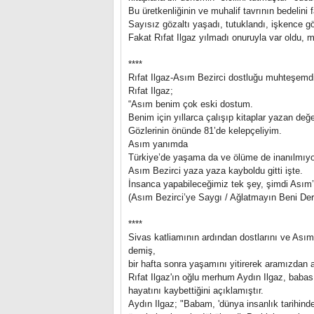
Bu üretkenliğinin ve muhalif tavrının bedelini 
Sayısız gözaltı yaşadı, tutuklandı, işkence gö
Fakat Rıfat Ilgaz yılmadı onuruyla var oldu, 
****
Rıfat Ilgaz-Asım Bezirci dostluğu muhteşemd
Rıfat Ilgaz;
“Asım benim çok eski dostum.
Benim için yıllarca çalışıp kitaplar yazan değe
Gözlerinin önünde 81’de kelepçeliyim.
Asım yanımda
Türkiye’de yaşama da ve ölüme de inanılmıy
Asım Bezirci yaza yaza kayboldu gitti işte.
İnsanca yapabileceğimiz tek şey, şimdi Asım
(Asım Bezirci’ye Saygı / Ağlatmayın Beni De
****
Sivas katliamının ardından dostlarını ve Asım 
demiş,
bir hafta sonra yaşamını yitirerek aramızdan a
Rıfat Ilgaz'ın oğlu merhum Aydın Ilgaz, baba
hayatını kaybettiğini açıklamıştır.
Aydın Ilgaz; "Babam, 'dünya insanlık tarihinde