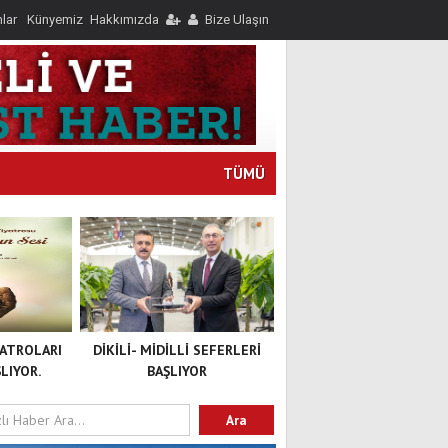
nlar
Künyemiz
Hakkımızda
Bize Ulaşın
TÜMÜ
YATROLARI
DİKİLİ- MİDİLLİ SEFERLERİ
LIYOR.
BAŞLIYOR