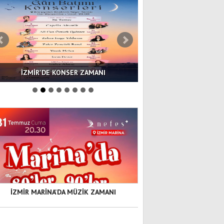
İZMİR'DE KONSER ZAMANI
İZMİR BAHARI SANA
İZMİR MARİNA'DA MÜZİK ZAMANI