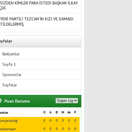
SİZDEN KİMLER PARA İSTEDİ BAŞKAN İLKAY
ÇEK
YENİ PARTİLİ TEZCAN'IN KIZI VE DAMADI
TİLDELERMİŞ
ayfalar
Reklamlar
Sayfa 1
Sponsorlar
Sayfalar
Puan Durumu
O
G
B
M
Av
P
kımlar
0
0
0
0
0
0
ençlerbirliği
0
0
0
0
0
0
rabzonspor