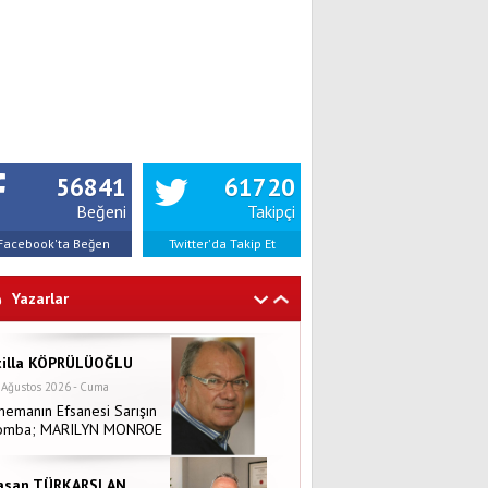
56841
61720
Beğeni
Takipçi
Facebook'ta Beğen
Twitter'da Takip Et
Yazarlar
tilla KÖPRÜLÜOĞLU
 Ağustos 2026 - Cuma
nemanın Efsanesi Sarışın
omba; MARILYN MONROE
asan TÜRKARSLAN