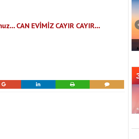
z... CAN EVİMİZ CAYIR CAYIR...
ADI 'SANAT'
İZMİR MARİNA'DA MÜZİK ZAMANI