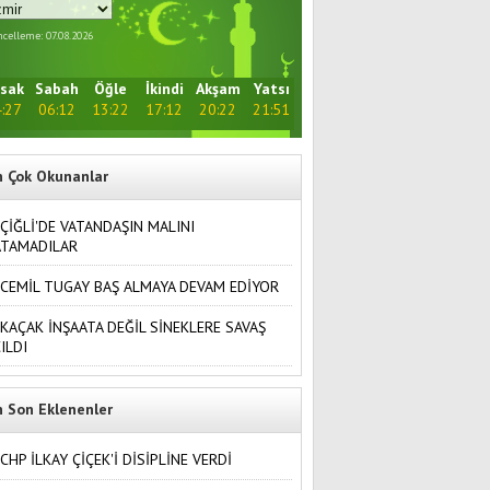
celleme: 07.08.2026
sak
Sabah
Öğle
İkindi
Akşam
Yatsı
:27
06:12
13:22
17:12
20:22
21:51
n Çok Okunanlar
ÇİĞLİ'DE VATANDAŞIN MALINI
ATAMADILAR
CEMİL TUGAY BAŞ ALMAYA DEVAM EDİYOR
KAÇAK İNŞAATA DEĞİL SİNEKLERE SAVAŞ
ILDI
n Son Eklenenler
CHP İLKAY ÇİÇEK'İ DİSİPLİNE VERDİ