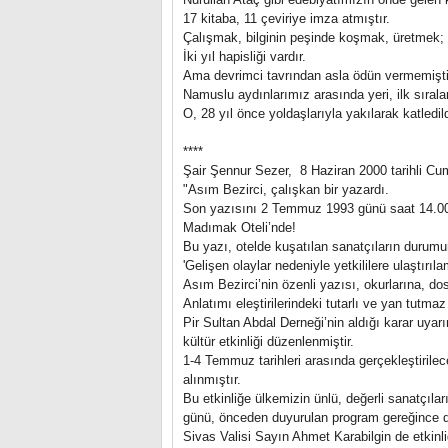
17 kitaba, 11 çeviriye imza atmıştır.
Çalışmak, bilginin peşinde koşmak, üretmek; o
İki yıl hapisliği vardır.
Ama devrimci tavrından asla ödün vermemişti
Namuslu aydınlarımız arasında yeri, ilk sırala
O, 28 yıl önce yoldaşlarıyla yakılarak katled
****
Şair Şennur Sezer, 8 Haziran 2000 tarihli Cu
"Asım Bezirci, çalışkan bir yazardı.
Son yazısını 2 Temmuz 1993 günü saat 14.00
Madımak Oteli’nde!
Bu yazı, otelde kuşatılan sanatçıların durumu
'Gelişen olaylar nedeniyle yetkililere ulaştır
Asım Bezirci’nin özenli yazısı, okurlarına, dos
Anlatımı eleştirilerindeki tutarlı ve yan tutmaz
Pir Sultan Abdal Derneği’nin aldığı karar uyarın
kültür etkinliği düzenlenmiştir.
1-4 Temmuz tarihleri arasında gerçekleştirilecek
alınmıştır.
Bu etkinliğe ülkemizin ünlü, değerli sanatçıları
günü, önceden duyurulan program gereğince de
Sivas Valisi Sayın Ahmet Karabilgin de etkinl