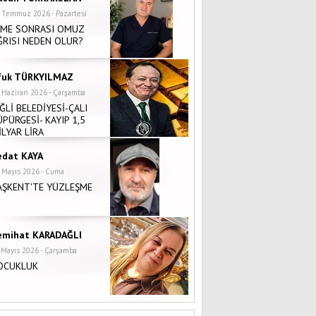
 Temmuz 2026 - Pazartesi
NME SONRASI OMUZ
ĞRISI NEDEN OLUR?
fuk TÜRKYILMAZ
 Haziran 2026 - Çarşamba
İĞLİ BELEDİYESİ-ÇALI
ÜPÜRGESİ- KAYIP 1,5
İLYAR LİRA
edat KAYA
 Mayıs 2026 - Cuma
AŞKENT'TE YÜZLEŞME
emihat KARADAĞLI
 Mayıs 2026 - Çarşamba
OCUKLUK