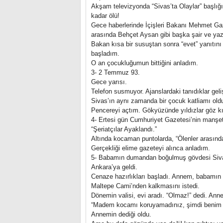
Akşam televizyonda “Sivas’ta Olaylar” başlığın
kadar ölü!
Gece haberlerinde İçişleri Bakanı Mehmet Gazi
arasında Behçet Aysan gibi başka şair ve yaza
Bakan kısa bir susuştan sonra “evet” yanıtını 
başladım.
O an çocukluğumun bittiğini anladım.
3- 2 Temmuz 93.
Gece yarısı.
Telefon susmuyor. Ajanslardaki tanıdıklar geli
Sivas’ın aynı zamanda bir çocuk katliamı ol
Pencereyi açtım. Gökyüzünde yıldızlar göz kı
4- Ertesi gün Cumhuriyet Gazetesi’nin manşet
“Şeriatçılar Ayaklandı.”
Altında kocaman puntolarda, “Ölenler arasın
Gerçekliği elime gazeteyi alınca anladım.
5- Babamın dumandan boğulmuş gövdesi Sivas
Ankara’ya geldi.
Cenaze hazırlıkları başladı. Annem, babamın 
Maltepe Cami’nden kalkmasını istedi.
Dönemin valisi, evi aradı. “Olmaz!” dedi. Ann
“Madem kocamı koruyamadınız, şimdi benim 
Annemin dediği oldu.