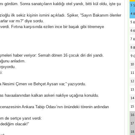
ı gördüm. Sonra sanatçıların kaldığı otel yandı, bitti kül oldu, işte şu
3
S
4
R
oğlu ilk sekiz kişinin ismini açıkladı. Spiker, “Sayın Bakanım ölenler
rlar var mı?” diye sordu.
5
K
verdi. Fırtına karşısında ezilen ince bir başak gibi titremeye
6
K
7
K
8
B
şmeleri haber veriyor: Semah dönen 16 çocuk diri diri yandı.
9
G
duğunu anladım.
10
rpıyordu.
i:
11
12
da Nesimi Çimen ve Behçet Aysan var,” yazıyordu.
13
 havaalanından kalkan askeri nakliye uçağına konuldu.
14
15
cenazesinin Ankara Tabip Odası’nın önündeki törenin ardından
16
em de sertçe yanıt verdi:
17
dediğim olacak!”
18