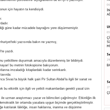
06
nun için hayatın ta kendisiydi.
İ
A
r.
rdadır.
U
ildiği güne kadar mücadele bayrağını yere düşürmemiştir.
03
Ç
S
mhuriyet'teki yazısında bakın ne yazmış;
M
’te yazdı.
S
29
nu yetkililere duyurmak amacıyla düzenlenmiş bir bildiriydi.
B
ılamayan' bu metnin fotokopisine bakıyorum.
tlarına imzaladığı kitaplardaki kadar serinkanlı.
 tavırda:
ca Sivas’ta büyük halk şairi Pir Sultan Abdal’la ilgili bir sanat ve
S
27
 bu etkinlik için ilgili ve yetkili makamlardan gerekli yasal izin
Ç
 ile uzman araştırmacı yazar ve bilimcileri çağrılmıştır. Etkinliğin ilk
mokratik bir ortamda yasalara uygun biçimde gerçekleştirilmiştir.
iğe katılarak lâikliğe, insan haklarına, inanma ve düşünme