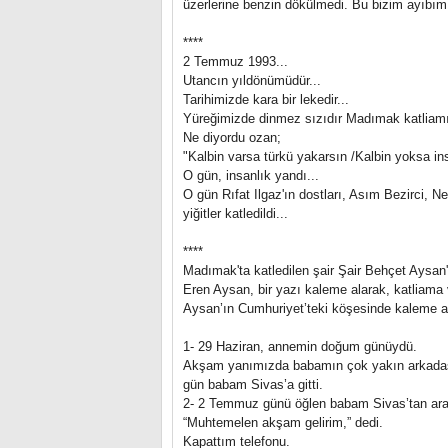
üzerlerine benzin dökülmedi. Bu bizim ayıbımı
****
2 Temmuz 1993...
Utancın yıldönümüdür...
Tarihimizde kara bir lekedir...
Yüreğimizde dinmez sızıdır Madımak katliamı
Ne diyordu ozan;
"Kalbin varsa türkü yakarsın /Kalbin yoksa in
O gün, insanlık yandı...
O gün Rıfat Ilgaz'ın dostları, Asım Bezirci, 
yiğitler katledildi...
****
Madımak'ta katledilen şair Şair Behçet Aysan'
Eren Aysan, bir yazı kaleme alarak, katliama 
Aysan’ın Cumhuriyet’teki köşesinde kaleme al
1- 29 Haziran, annemin doğum günüydü.
Akşam yanımızda babamın çok yakın arkadaşı 
gün babam Sivas’a gitti.
2- 2 Temmuz günü öğlen babam Sivas’tan ara
“Muhtemelen akşam gelirim,” dedi.
Kapattım telefonu.