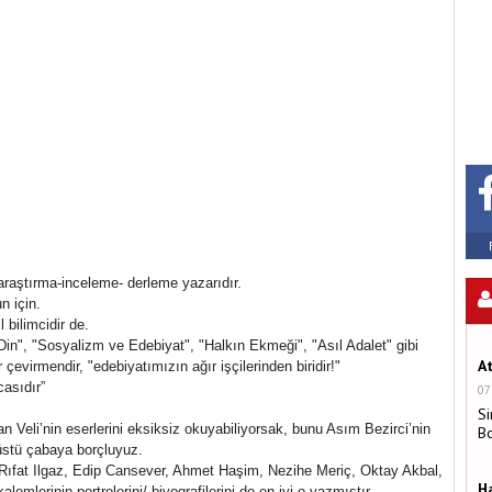
e araştırma-inceleme- derleme yazarıdır.
un için.
 bilimcidir de.
 Din", "Sosyalizm ve Edebiyat", "Halkın Ekmeği", "Asıl Adalet" gibi
A
çevirmendir, "edebiyatımızın ağır işçilerinden biridir!"
casıdır”
07
Si
 Veli’nin eserlerini eksiksiz okuyabiliyorsak, bunu Asım Bezirci’nin
B
üstü çabaya borçluyuz.
Rıfat Ilgaz, Edip Cansever, Ahmet Haşim, Nezihe Meriç, Oktay Akbal,
H
emlerinin portrelerini/ biyografilerini de en iyi o yazmıştır.