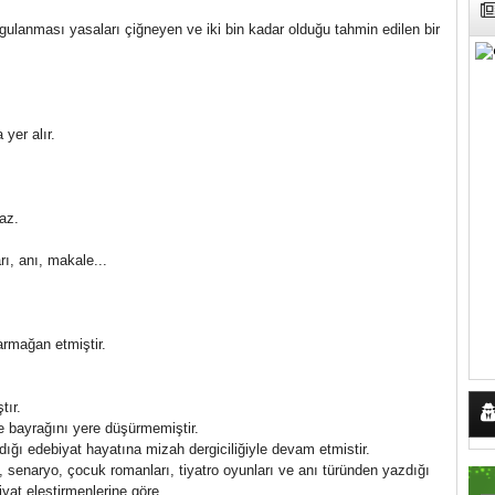
gulanması yasaları çiğneyen ve iki bin kadar olduğu tahmin edilen bir
 yer alır.
gaz.
rı, anı, makale...
 armağan etmiştir.
tır.
e bayrağını yere düşürmemiştir.
ladığı edebiyat hayatına mizah dergiciliğiyle devam etmistir.
n, senaryo, çocuk romanları, tiyatro oyunları ve anı türünden yazdığı
biyat eleştirmenlerine göre.