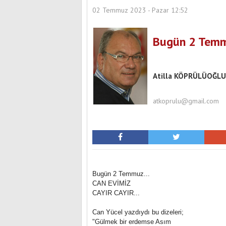
02 Temmuz 2023 - Pazar 12:52
Bugün 2 Temmu
İZMİR'DE BAHARIN 
Atilla KÖPRÜLÜOĞLU
atkoprulu@gmail.com
Bugün 2 Temmuz...
CAN EVİMİZ
CAYIR CAYIR...
Can Yücel yazdıydı bu dizeleri;
"Gülmek bir erdemse Asım