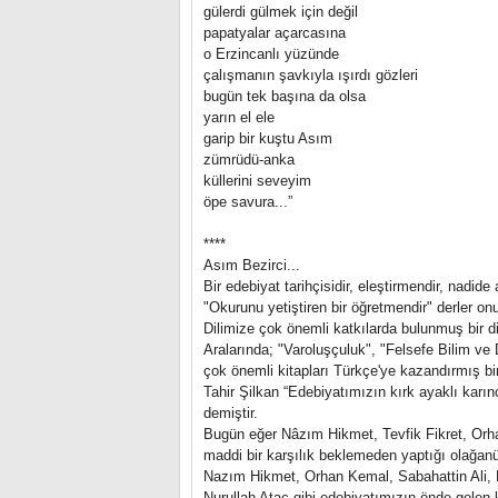
gülerdi gülmek için değil
papatyalar açarcasına
o Erzincanlı yüzünde
çalışmanın şavkıyla ışırdı gözleri
bugün tek başına da olsa
yarın el ele
garip bir kuştu Asım
zümrüdü-anka
küllerini seveyim
öpe savura...”
****
Asım Bezirci...
Bir edebiyat tarihçisidir, eleştirmendir, nadid
"Okurunu yetiştiren bir öğretmendir" derler on
Dilimize çok önemli katkılarda bulunmuş bir dil
Aralarında; "Varoluşçuluk", "Felsefe Bilim ve
çok önemli kitapları Türkçe'ye kazandırmış bir 
Tahir Şilkan “Edebiyatımızın kırk ayaklı karın
demiştir.
Bugün eğer Nâzım Hikmet, Tevfik Fikret, Orhan
maddi bir karşılık beklemeden yaptığı olağan
Nazım Hikmet, Orhan Kemal, Sabahattin Ali, 
Nurullah Ataç gibi edebiyatımızın önde gelen kal