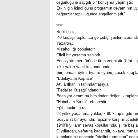
özgürlüğüne saygılı bir konuşma yapmıştır.
Etkinliğin ikinci günü programın devamının uy
bağnazlar topluluğunca engellenmiştir.''
****
Rıfat Ilgaz,
’40 kuşağı' toplumcu gerçekçi şairleri arasında
Yazardır...
Mizahçılığı popülerdir.
Çileli bir yaşama sahiptir.
Edebiyatın her türünde ürün vermiştir Rıfat Il
70’e yakın yapıt kazandırandır.
Şiir, roman, öykü, tiyatro oyunu, çocuk kitapla
"Edebiyatın Kaptanı"
Attilâ İlhan’ın tanımlamasıyla
"Fedailer Kuşağı'’ndandır.
Edebiyat ortamına birbirinden değerli kitaplar
"Hababam Sınıfı", efsanedir...
Eğitimcidir Ilgaz.
82 yıllık yaşamına yaklaşık 80 kitap sığdırmış
Sosyalist bir aydındır, faşizme karşı mücadel
1940’lı yılların savaş koşullarında, şiirle baş
O yıllardan, vefatına kadar şiir, hikaye, roma
kitaplarla bir dönemin "sicilini tutmuştur" ede