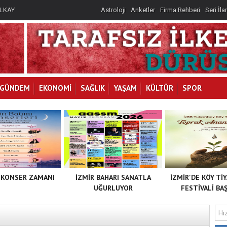
İLKAY
I
Astroloji
Anketler
Firma Rehberi
Seri İla
GÜNDEM
EKONOMİ
SAĞLIK
YAŞAM
KÜLTÜR
SPOR
 KONSER ZAMANI
İZMİR BAHARI SANATLA
İZMİR'DE KÖY Tİ
UĞURLUYOR
FESTİVALİ BAŞ