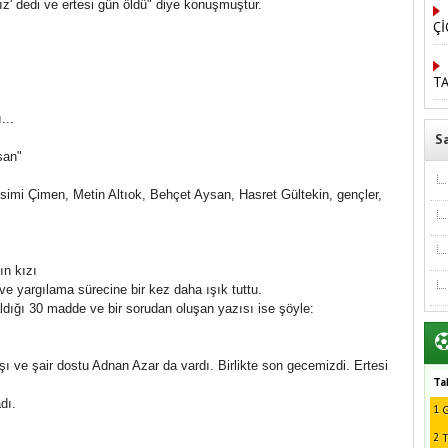
z' dedi ve ertesi gün öldü" diye konuşmuştur.
Çİ
TA
...
S
san"
Nesimi Çimen, Metin Altıok, Behçet Aysan, Hasret Gültekin, gençler,
ın kızı
ve yargılama sürecine bir kez daha ışık tuttu.
dığı 30 madde ve bir sorudan oluşan yazısı ise şöyle:
ve şair dostu Adnan Azar da vardı. Birlikte son gecemizdi. Ertesi
Ta
dı.
1
G
2
T