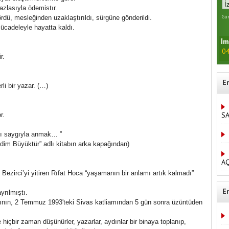
fazlasıyla ödemistır.
Gün
rdü, mesleğinden uzaklaştırıldı, sürgüne gönderildi.
mücadeleyle hayatta kaldı.
İm
04
ir.
E
rli bir yazar. (…)
S
or.
’ı saygıyla anmak… ”
rdim Büyüktür” adlı kitabın arka kapağından)
AÇ
Bezirci’yi yitiren Rıfat Hoca “yaşamanın bir anlamı artık kalmadı”
E
yrılmıştı.
sının, 2 Temmuz 1993'teki Sivas katliamından 5 gün sonra üzüntüden
 hiçbir zaman düşünürler, yazarlar, aydınlar bir binaya toplanıp,