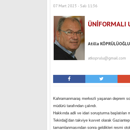
07 Mart 2023 - Salı 11:36
ÜNİFORMALI 
İZMİR'DE BAHARIN 
Atilla KÖPRÜLÜOĞLU
atkoprulu@gmail.com
Kahramanmaraş merkezli yaşanan deprem sonr
müdürü tarafından çalındı.
Hakkında adli ve idari soruşturma başlatılan 
Tekirdağ’dan takviye kuvvet olarak Gaziantep
tamamlanmasından sonra geldikleri resmi oto