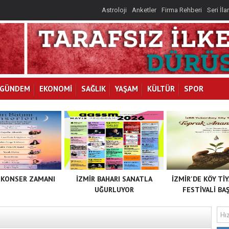
İLKAY
Astroloji
Anketler
Firma Rehberi
Seri İla
I
GÜNDEM
EKONOMİ
SAĞLIK
YAŞAM
KÜLTÜR
SPOR
 KONSER ZAMANI
İZMİR BAHARI SANATLA
İZMİR'DE KÖY Tİ
UĞURLUYOR
FESTİVALİ BAŞ