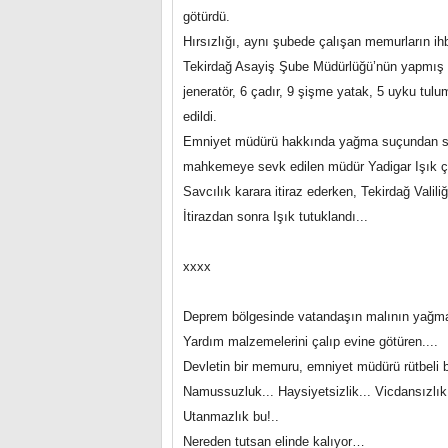
götürdü.
Hırsızlığı, aynı şubede çalışan memurların ihb
Tekirdağ Asayiş Şube Müdürlüğü’nün yapmış 
jeneratör, 6 çadır, 9 şişme yatak, 5 uyku tulu
edildi.
Emniyet müdürü hakkında yağma suçundan soru
mahkemeye sevk edilen müdür Yadigar Işık çıka
Savcılık karara itiraz ederken, Tekirdağ Valil
İtirazdan sonra Işık tutuklandı...
xxxx
Deprem bölgesinde vatandaşın malının yağmal
Yardım malzemelerini çalıp evine götüren....
Devletin bir memuru, emniyet müdürü rütbeli bi
Namussuzluk... Haysiyetsizlik... Vicdansızlık.
Utanmazlık bu!..
Nereden tutsan elinde kalıyor…