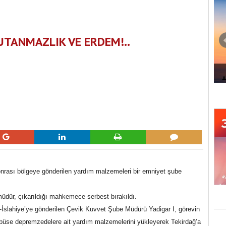
UTANMAZLIK VE ERDEM!..
ADI 'SANAT'
İZMİR MARİNA'DA MÜZİK ZAMANI
ası bölgeye gönderilen yardım malzemeleri bir emniyet şube
müdür, çıkarıldığı mahkemece serbest bırakıldı.
-İslahiye’ye gönderilen Çevik Kuvvet Şube Müdürü Yadigar I, görevin
büse depremzedelere ait yardım malzemelerini yükleyerek Tekirdağ’a