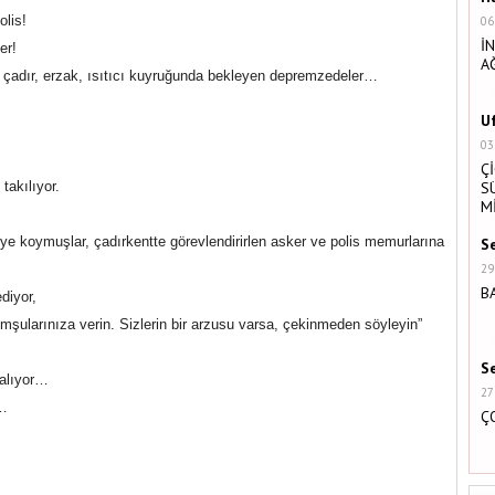
olis!
06
İ
er!
A
e çadır, erzak, ısıtıcı kuyruğunda bekleyen depremzedeler…
U
03
Ç
takılıyor.
S
M
siye koymuşlar, çadırkentte görevlendirirlen asker ve polis memurlarına
S
29
B
diyor,
omşularınıza verin. Sizlerin bir arzusu varsa, çekinmeden söyleyin”
S
 alıyor…
27
 …
Ç