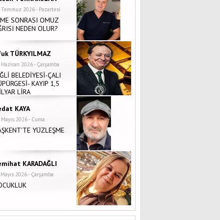
 Temmuz 2026 - Pazartesi
NME SONRASI OMUZ
ĞRISI NEDEN OLUR?
fuk TÜRKYILMAZ
 Haziran 2026 - Çarşamba
İĞLİ BELEDİYESİ-ÇALI
ÜPÜRGESİ- KAYIP 1,5
İLYAR LİRA
edat KAYA
 Mayıs 2026 - Cuma
AŞKENT'TE YÜZLEŞME
emihat KARADAĞLI
 Mayıs 2026 - Çarşamba
OCUKLUK