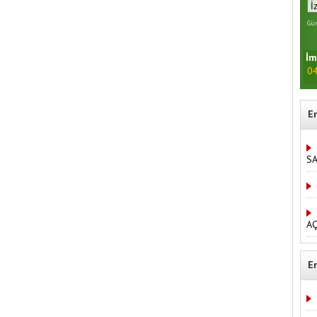
Gün
İm
04
E
S
AÇ
E