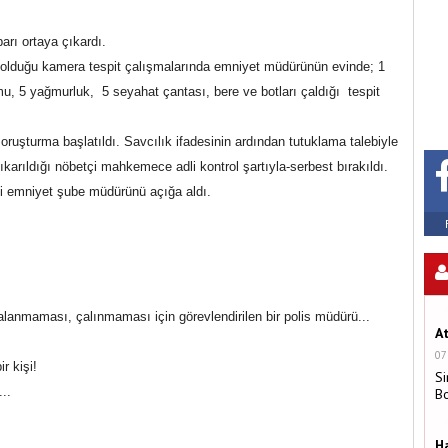
arı ortaya çıkardı.
olduğu kamera tespit çalışmalarında emniyet müdürünün evinde; 1
mu, 5 yağmurluk, 5 seyahat çantası, bere ve botları çaldığı tespit
şturma başlatıldı. Savcılık ifadesinin ardından tutuklama talebiyle
rıldığı nöbetçi mahkemece adli kontrol şartıyla-serbest bırakıldı.
iği emniyet şube müdürünü açığa aldı.
anmaması, çalınmaması için görevlendirilen bir polis müdürü...
A
07
r kişi!
Si
..
B
H