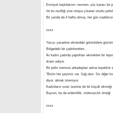
Emniyet teşkilatının -resmen- yüz karası bir p
Ve bu rezilliği yine ortaya çıkaran onurlu polisl
Bir yanda da 4 hafta olmuş, her gün saatlerc
xxxx
Yazıyı yazarken ekrandaki görüntülere gözüm 
Bölgedeki bir çadırkentten…
İki kadın çadırda yaptıkları ekmekleri bir tep
ikram ediyor.
Bir polis memuru arkadaşları adına teşekkür e
“Bizim her şeyimiz var. Sağ olun. Siz diğer k
diyor, almak istemiyor.
Kadınların ısrarı üzerine de bir küçük ekmeği
Buyrun, bu da erdemlilik, mütevazılık örneği
xxxx