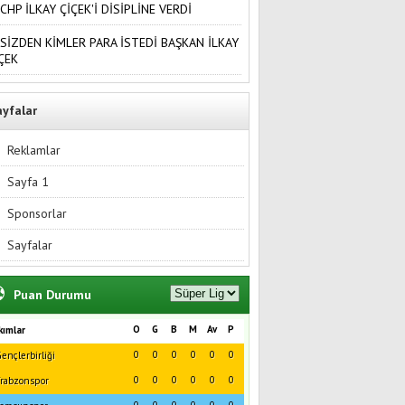
CHP İLKAY ÇİÇEK'İ DİSİPLİNE VERDİ
SİZDEN KİMLER PARA İSTEDİ BAŞKAN İLKAY
ÇEK
ayfalar
Reklamlar
Sayfa 1
Sponsorlar
Sayfalar
Puan Durumu
O
G
B
M
Av
P
kımlar
0
0
0
0
0
0
ençlerbirliği
0
0
0
0
0
0
rabzonspor