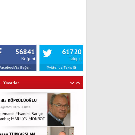
56841
61720
Beğeni
Takipçi
Facebook'ta Beğen
Twitter'da Takip Et
Yazarlar
tilla KÖPRÜLÜOĞLU
 Ağustos 2026 - Cuma
nemanın Efsanesi Sarışın
omba; MARILYN MONROE
asan TÜRKARSLAN