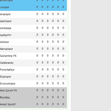
0
0
0
0
0
0
amsunspor
0
0
0
0
0
0
izespor
0
0
0
0
0
0
onyaspor
0
0
0
0
0
0
ocaelispor
0
0
0
0
0
0
asımpaşa
0
0
0
0
0
0
aşakşehir
0
0
0
0
0
0
öztepe
0
0
0
0
0
0
Alanyaspor
0
0
0
0
0
0
Gaziantep FK
0
0
0
0
0
0
Galatasaray
0
0
0
0
0
0
Fenerbahçe
0
0
0
0
0
0
Eyüpspor
0
0
0
0
0
0
Erzurumspor
0
0
0
0
0
0
Arca Çorum FK
0
0
0
0
0
0
Beşiktaş
0
0
0
0
0
0
Amed Sportif