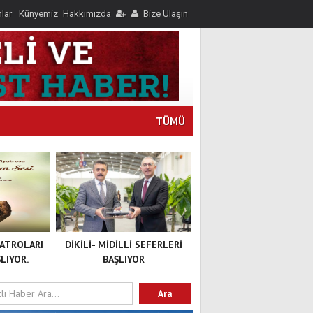
nlar
Künyemiz
Hakkımızda
Bize Ulaşın
TÜMÜ
YATROLARI
DİKİLİ- MİDİLLİ SEFERLERİ
LIYOR.
BAŞLIYOR