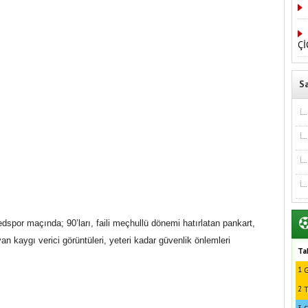
Çİ
S
or maçında; 90’ları, faili meçhullü dönemi hatırlatan pankart,
an kaygı verici görüntüleri, yeteri kadar güvenlik önlemleri
Ta
1
G
2
T