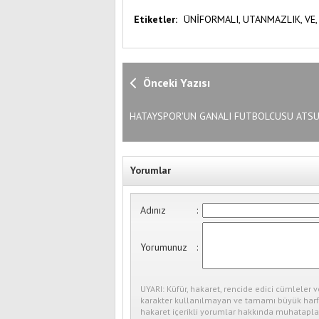
Etiketler:
ÜNİFORMALI,
UTANMAZLIK,
VE
Önceki Yazısı
HATAYSPOR'UN GANALI FUTBOLCUSU ATS
TRAJİK VEDASI
Yorumlar
Adınız
:
Yorumunuz
:
UYARI: Küfür, hakaret, rencide edici cümleler v
karakter kullanılmayan ve tamamı büyük harfl
hakaret içerikli yorumlar hakkında muhataplar