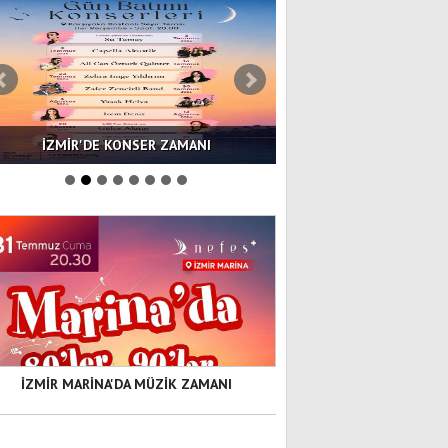
İZMİR'DE KONSER ZAMANI
İZMİR BAHARI SANA
İZMİR MARİNA'DA MÜZİK ZAMANI