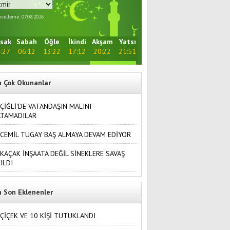
celleme: 07.08.2026
sak
Sabah
Öğle
İkindi
Akşam
Yatsı
:27
06:12
13:22
17:12
20:22
21:51
n Çok Okunanlar
ÇİĞLİ'DE VATANDAŞIN MALINI
ATAMADILAR
CEMİL TUGAY BAŞ ALMAYA DEVAM EDİYOR
KAÇAK İNŞAATA DEĞİL SİNEKLERE SAVAŞ
ILDI
n Son Eklenenler
ÇİÇEK VE 10 KİŞİ TUTUKLANDI