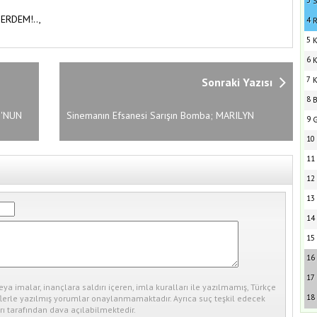
3
S
,
ERDEM!..,
4
R
5
K
6
K
7
Sonraki Yazısı
K
8
B
U'NUN
Sinemanın Efsanesi Sarışın Bomba; MARILYN
9
G
MONROE
10
11
12
13
14
15
16
17
eya imalar, inançlara saldırı içeren, imla kuralları ile yazılmamış, Türkçe
18
erle yazılmış yorumlar onaylanmamaktadır. Ayrıca suç teşkil edecek
ı tarafından dava açılabilmektedir.