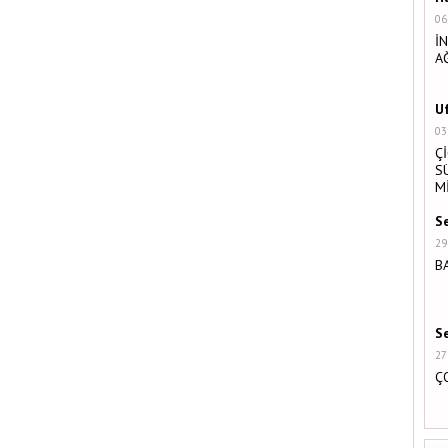
06
İ
A
U
03
Ç
S
M
S
29
B
S
27
Ç