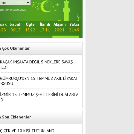
celleme: 08.08.2026
sak
Sabah
Öğle
İkindi
Akşam
Yatsı
:28
06:13
13:22
17:11
20:21
21:49
n Çok Okunanlar
KAÇAK İNŞAATA DEĞİL SİNEKLERE SAVAŞ
ILDI
GÜMRÜKÇÜ'DEN 15 TEMMUZ AKIL LİYAKAT
URGUSU
İZMİR 15 TEMMUZ ŞEHİTLERİNİ DUALARLA
DI
n Son Eklenenler
ÇİÇEK VE 10 KİŞİ TUTUKLANDI