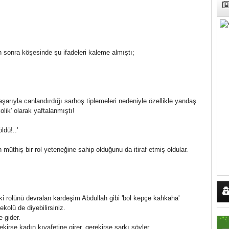
 sonra köşesinde şu ifadeleri kaleme almıştı;
arıyla canlandırdığı sarhoş tiplemeleri nedeniyle özellikle yandaş
lik' olarak yaftalanmıştı!
ldü!..'
n müthiş bir rol yeteneğine sahip olduğunu da itiraf etmiş oldular.
ki rolünü devralan kardeşim Abdullah gibi 'bol kepçe kahkaha'
kolü de diyebilirsiniz.
e gider.
kirse kadın kıyafetine girer, gerekirse şarkı söyler.