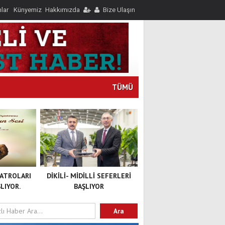
nlar
Künyemiz
Hakkımızda
Bize Ulaşın
TÜMÜ
YATROLARI
DİKİLİ- MİDİLLİ SEFERLERİ
LIYOR.
BAŞLIYOR