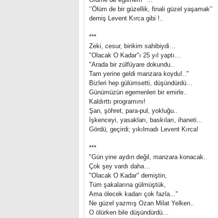
‘’Ölüm de bir güzellik, finali güzel yaşamak’’
demiş Levent Kırca gibi !..
***
Zeki, cesur, birikim sahibiydi…
"Olacak O Kadar"ı 25 yıl yaptı…
"Arada bir zülfüyare dokundu..
Tam yerine geldi manzara koydu!.."
Bizleri hep gülümsetti, düşündürdü…
Günümüzün egemenleri bir emirle..
Kaldırttı programını!
Şan, şöhret, para-pul, yokluğu..
İşkenceyi, yasakları, baskıları, ihaneti...
Gördü, geçirdi; yıkılmadı Levent Kırca!
***
"Gün yine aydın değil, manzara konacak..
Çok şey vardı daha…
"Olacak O Kadar" demiştin,
Tüm şakalarına gülmüştük,
Ama ölecek kadarı çok fazla..."
Ne güzel yazmış Ozan Milat Yelken..
O ölürken bile düşündürdü…