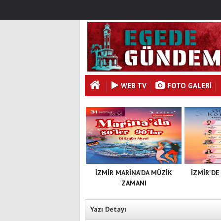
WEB TV
FOTO GALERI
İZMİR MARİNA'DA MÜZİK
İZMİR'DE
ZAMANI
Yazı Detayı