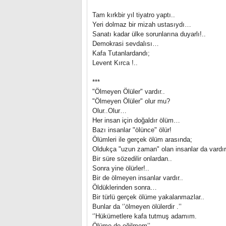
Tam kırkbir yıl tiyatro yaptı..
Yeri dolmaz bir mizah ustasıydı…
Sanatı kadar ülke sorunlarına duyarlı!..
Demokrasi sevdalısı…
Kafa Tutanlardandı;
Levent Kırca !..
***
"Ölmeyen Ölüler" vardır..
"Ölmeyen Ölüler" olur mu?
Olur..Olur…
Her insan için doğaldır ölüm…
Bazı insanlar "ölünce" ölür!
Ölümleri ile gerçek ölüm arasında;
Oldukça "uzun zaman" olan insanlar da vardır
Bir süre sözedilir onlardan..
Sonra yine ölürler!..
Bir de ölmeyen insanlar vardır..
Öldüklerinden sonra…
Bir türlü gerçek ölüme yakalanmazlar..
Bunlar da ‘’ölmeyen ölülerdir .’’
‘’Hükümetlere kafa tutmuş adamım.
Ölüme de eğilmem’’ ...