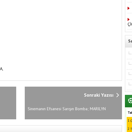
Çİ
S
A,
Sonraki Yazısı
Sinemanın Efsanesi Sarışın Bomba; MARILYN
Ta
MONROE
1
G
2
T