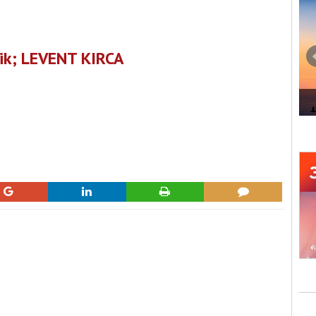
ik; LEVENT KIRCA
ADI 'SANAT'
İZMİR MARİNA'DA MÜZİK ZAMANI
i