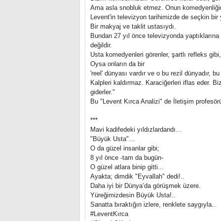
Ama asla snobluk etmez. Onun komedyenliğin
Levent'in televizyon tarihimizde de seçkin bi
Bir makyaj ve taklit ustasıydı.
Bundan 27 yıl önce televizyonda yaptıklarına
değildir.
Usta komedyenleri görenler, şartlı refleks gi
Oysa onların da bir
'reel' dünyası vardır ve o bu rezil dünyadır, bu ç
Kalpleri kaldırmaz. Karaciğerleri iflas eder. 
giderler."
Bu "Levent Kırca Analizi" de İletişim profesö
***
Mavi kadifedeki yıldızlardandı…
"Büyük Usta"…
O da güzel insanlar gibi;
8 yıl önce -tam da bugün-
O güzel atlara binip gitti...
Ayakta; dimdik "Eyvallah" dedi!..
Daha iyi bir Dünya’da görüşmek üzere.
Yüreğimizdesin Büyük Usta!..
Sanatta bıraktığın izlere, renklete saygıyla..
#LeventKırca