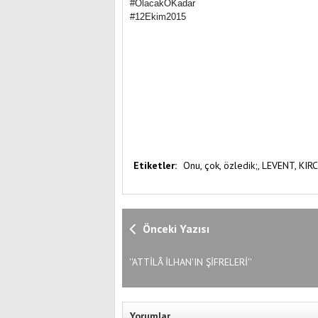
#OlacakOKadar
#12Ekim2015
Etiketler:
Onu,
çok,
özledik;,
LEVENT,
KIRC
Önceki Yazısı
''ATTİLÂ İLHAN'IN ŞİFRELERİ''
Yorumlar