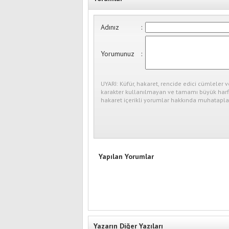
Adınız
:
Yorumunuz
:
UYARI: Küfür, hakaret, rencide edici cümleler v
karakter kullanılmayan ve tamamı büyük harfl
hakaret içerikli yorumlar hakkında muhataplar
Yapılan Yorumlar
Yazarın Diğer Yazıları