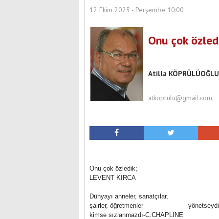
12 Ekim 2023 - Perşembe 10:00
Onu çok özled
İZMİR'DE BAHARIN 
Atilla KÖPRÜLÜOĞLU
atkoprulu@gmail.com
Onu çok özledik;
LEVENT KIRCA
Dünyayı anneler, sanatçılar,
şairler, öğretmenler yönetseyd
kimse sızlanmazdı-C.CHAPLINE