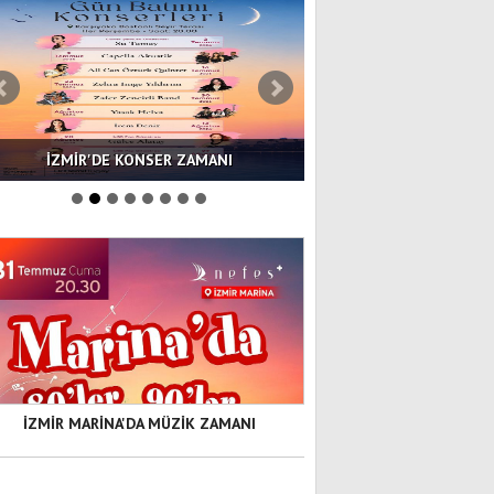
İZMİR'DE KONSER ZAMANI
İZMİR BAHARI SANA
İZMİR MARİNA'DA MÜZİK ZAMANI