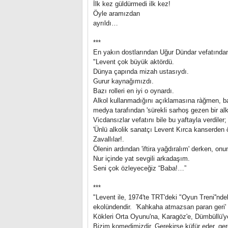
İlk kez güldürmedi ilk kez!
Öyle aramızdan
ayrıldı…
***
En yakın dostlarından Uğur Dündar vefatından
"Levent çok büyük aktördü.
Dünya çapında mizah ustasıydı.
Gurur kaynağımızdı.
Bazı rolleri en iyi o oynardı.
Alkol kullanmadığını açıklamasına ràğmen, baş
medya tarafından 'sürekli sarhoş gezen bir alko
Vicdansızlar vefatını bile bu yaftayla verdiler;
'Ünlü alkolik sanatçı Levent Kırca kanserden ö
Zavallılar!.
Ölenin ardından 'iftira yağdıralım' derken, onu
Nur içinde yat sevgili arkadaşım.
Seni çok özleyeceğiz “Baba!…”
***
"Levent ile, 1974'te TRT'deki "Oyun Treni''nde
ekolündendir. 'Kahkaha atmazsan paran geri' e
Kökleri Orta Oyunu'na, Karagöz'e, Dümbüllü'y
Bizim komedimizdir. Gerekirse küfür eder, gere