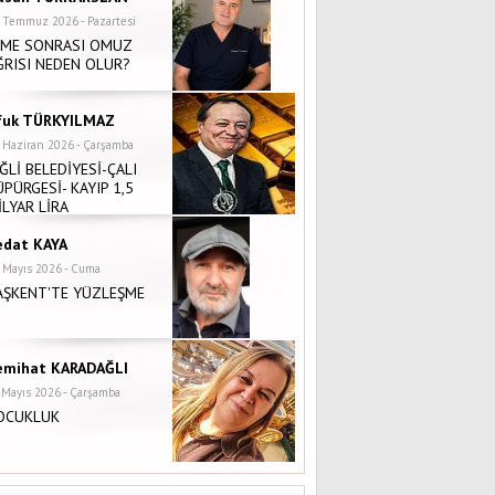
 Temmuz 2026 - Pazartesi
NME SONRASI OMUZ
ĞRISI NEDEN OLUR?
fuk TÜRKYILMAZ
 Haziran 2026 - Çarşamba
İĞLİ BELEDİYESİ-ÇALI
ÜPÜRGESİ- KAYIP 1,5
İLYAR LİRA
edat KAYA
 Mayıs 2026 - Cuma
AŞKENT'TE YÜZLEŞME
emihat KARADAĞLI
 Mayıs 2026 - Çarşamba
OCUKLUK