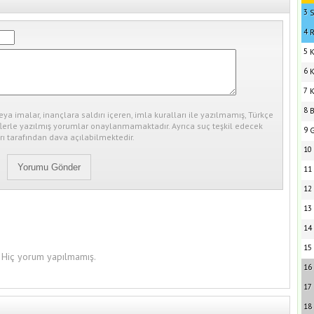
3
S
4
R
5
K
6
K
7
K
8
B
eya imalar, inançlara saldırı içeren, imla kuralları ile yazılmamış, Türkçe
erle yazılmış yorumlar onaylanmamaktadır. Ayrıca suç teşkil edecek
9
G
ı tarafından dava açılabilmektedir.
10
11
12
13
14
15
Hiç yorum yapılmamış.
16
17
18