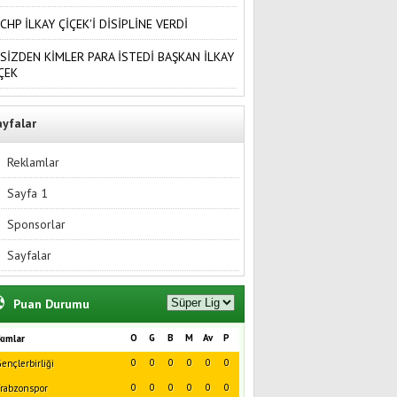
CHP İLKAY ÇİÇEK'İ DİSİPLİNE VERDİ
SİZDEN KİMLER PARA İSTEDİ BAŞKAN İLKAY
ÇEK
ayfalar
Reklamlar
Sayfa 1
Sponsorlar
Sayfalar
Puan Durumu
O
G
B
M
Av
P
kımlar
0
0
0
0
0
0
ençlerbirliği
0
0
0
0
0
0
rabzonspor