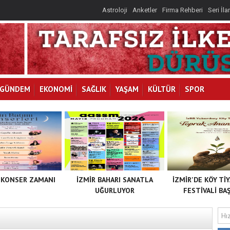
Astroloji
Anketler
Firma Rehberi
Seri İla
GÜNDEM
EKONOMİ
SAĞLIK
YAŞAM
KÜLTÜR
SPOR
 KONSER ZAMANI
İZMİR BAHARI SANATLA
İZMİR'DE KÖY Tİ
UĞURLUYOR
FESTİVALİ BAŞ