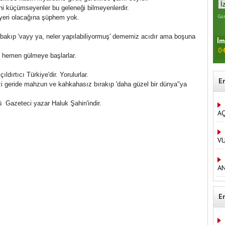
i küçümseyenler bu geleneği bilmeyenlerdir.
Gün
r yeri olacağına şüphem yok.
 bakıp 'vayy ya, neler yapılabiliyormuş' dememiz acıdır ama boşuna
İm
04
bi, hemen gülmeye başlarlar.
ıldırtıcı Türkiye'dir. Yorulurlar.
E
Bizi geride mahzun ve kahkahasız bırakıp 'daha güzel bir dünya"ya
rü Gazeteci yazar Haluk Şahin'indir.
AÇ
V
AN
E