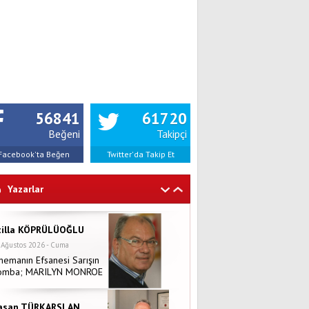
56841
61720
Beğeni
Takipçi
Facebook'ta Beğen
Twitter'da Takip Et
Yazarlar
tilla KÖPRÜLÜOĞLU
 Ağustos 2026 - Cuma
nemanın Efsanesi Sarışın
omba; MARILYN MONROE
asan TÜRKARSLAN