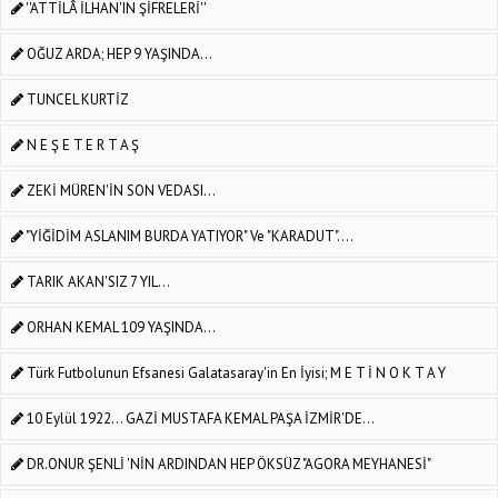
''ATTİLÂ İLHAN'IN ŞİFRELERİ''
OĞUZ ARDA; HEP 9 YAŞINDA...
TUNCEL KURTİZ
N E Ş E T E R T A Ş
ZEKİ MÜREN'İN SON VEDASI...
"YİĞİDİM ASLANIM BURDA YATIYOR" Ve "KARADUT"....
TARIK AKAN'SIZ 7 YIL...
ORHAN KEMAL 109 YAŞINDA...
Türk Futbolunun Efsanesi Galatasaray'in En İyisi; M E T İ N O K T A Y
10 Eylül 1922... GAZİ MUSTAFA KEMAL PAŞA İZMİR'DE...
DR.ONUR ŞENLİ 'NİN ARDINDAN HEP ÖKSÜZ "AGORA MEYHANESİ"