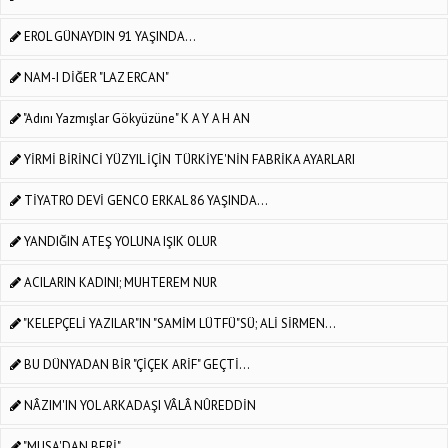
EROL GÜNAYDIN 91 YAŞINDA...
NAM-I DİĞER "LAZ ERCAN"
"Adını Yazmışlar Gökyüzüne" K A Y A H AN
YİRMİ BİRİNCİ YÜZYIL İÇİN TÜRKİYE'NİN FABRİKA AYARLARI
TİYATRO DEVİ GENCO ERKAL 86 YAŞINDA...
YANDIĞIN ATEŞ YOLUNA IŞIK OLUR
ACILARIN KADINI; MUHTEREM NUR
"KELEPÇELİ YAZILAR"IN "SAMİM LÜTFÜ"SÜ; ALİ SİRMEN...
BU DÜNYADAN BİR "ÇİÇEK ARİF" GEÇTİ...
NÂZIM'IN YOL ARKADAŞI VÂLÂ NÛREDDİN
"MUSA'DAN BERİ"