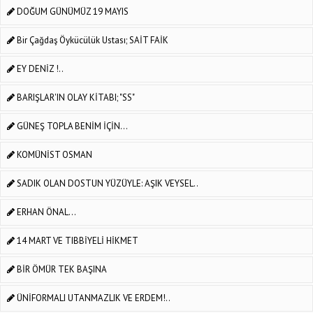
DOĞUM GÜNÜMÜZ 19 MAYIS
Bir Çağdaş Öykücülük Ustası; SAİT FAİK
EY DENİZ !..
BARIŞLAR'IN OLAY KİTABI; "SS"
GÜNEŞ TOPLA BENİM İÇİN…
KOMÜNİST OSMAN
SADIK OLAN DOSTUN YÜZÜYLE: AŞIK VEYSEL..
ERHAN ÖNAL...
14 MART VE TIBBİYELİ HİKMET
BİR ÖMÜR TEK BAŞINA
ÜNİFORMALI UTANMAZLIK VE ERDEM!..