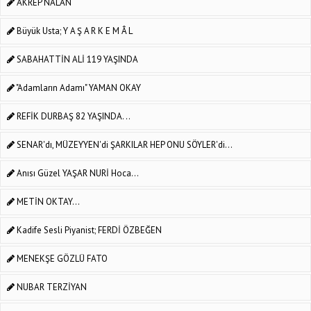
AKREP NALAN
Büyük Usta; Y A Ş A R K E M Â L
SABAHATTİN ALİ 119 YAŞINDA
"Adamların Adamı" YAMAN OKAY
REFİK DURBAŞ 82 YAŞINDA. ..
SENAR'dı, MÜZEYYEN'di ŞARKILAR HEP ONU SÖYLER'di...
Anısı Güzel YAŞAR NURİ Hoca...
METİN OKTAY...
Kadife Sesli Piyanist; FERDİ ÖZBEĞEN
MENEKŞE GÖZLÜ FATO
NUBAR TERZİYAN