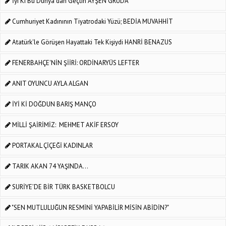
İyi Ki Bu Dünya'dan Geçtin AYŞEN GRUDA
Cumhuriyet Kadınının Tiyatrodaki Yüzü; BEDİA MUVAHHİT
Atatürk'le Görüşen Hayattaki Tek Kişiydi HANRİ BENAZUS
FENERBAHÇE'NİN ŞİİRİ: ORDİNARYÜS LEFTER
ANIT OYUNCU AYLA ALGAN
İYİ Kİ DOĞDUN BARIŞ MANÇO
MİLLİ ŞAİRİMİZ: MEHMET AKİF ERSOY
PORTAKAL ÇİÇEĞİ KADINLAR
TARIK AKAN 74 YAŞINDA...
SURİYE’DE BİR TÜRK BASKETBOLCU
"SEN MUTLULUĞUN RESMİNİ YAPABİLİR MİSİN ABİDİN?"