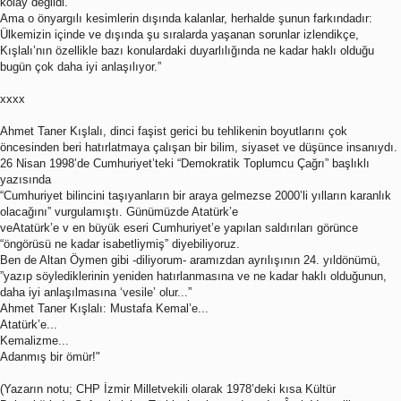
kolay değildi.
Ama o önyargılı kesimlerin dışında kalanlar, herhalde şunun farkındadır:
Ülkemizin içinde ve dışında şu sıralarda yaşanan sorunlar izlendikçe,
Kışlalı’nın özellikle bazı konulardaki duyarlılığında ne kadar haklı olduğu
bugün çok daha iyi anlaşılıyor.”
xxxx
Ahmet Taner Kışlalı, dinci faşist gerici bu tehlikenin boyutlarını çok
öncesinden beri hatırlatmaya çalışan bir bilim, siyaset ve düşünce insanıydı.
26 Nisan 1998’de Cumhuriyet’teki “Demokratik Toplumcu Çağrı” başlıklı
yazısında
“Cumhuriyet bilincini taşıyanların bir araya gelmezse 2000’li yılların karanlık
olacağını” vurgulamıştı. Günümüzde Atatürk’e
veAtatürk’e v en büyük eseri Cumhuriyet’e yapılan saldırıları görünce
“öngörüsü ne kadar isabetliymiş” diyebiliyoruz.
Ben de Altan Öymen gibi -diliyorum- aramızdan ayrılışının 24. yıldönümü,
”yazıp söylediklerinin yeniden hatırlanmasına ve ne kadar haklı olduğunun,
daha iyi anlaşılmasına ‘vesile’ olur...”
Ahmet Taner Kışlalı: Mustafa Kemal’e...
Atatürk’e...
Kemalizme...
Adanmış bir ömür!"
(Yazarın notu; CHP İzmir Milletvekili olarak 1978’deki kısa Kültür