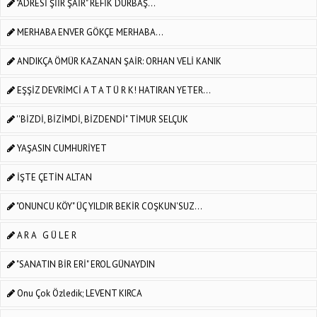
"ADRESİ ŞİİR ŞAİR" REFİK DURBAŞ...
MERHABA ENVER GÖKÇE MERHABA...
ANDIKÇA ÖMÜR KAZANAN ŞAİR: ORHAN VELİ KANIK
EŞŞİZ DEVRİMCİ A T A T Ü R K! HATIRAN YETER...
''BİZDİ, BİZİMDİ, BİZDENDİ" TİMUR SELÇUK
YAŞASIN CUMHURİYET
İŞTE ÇETİN ALTAN
"ONUNCU KÖY" ÜÇ YILDIR BEKİR COŞKUN'SUZ...
A R A G Ü L E R
"SANATIN BİR ERİ" EROL GÜNAYDIN
Onu Çok Özledik; LEVENT KIRCA