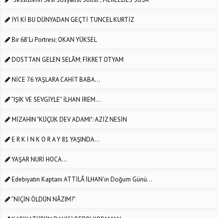
İYİ Kİ BU DÜNYADAN GEÇTİ TUNCEL KURTİZ
Bir 68'li Portresi; OKAN YÜKSEL
DOSTTAN GELEN SELÂM; FİKRET OTYAM
NİCE 76 YAŞLARA CAHİT BABA...
“IŞIK VE SEVGİYLE” İLHAN İREM...
MİZAHIN "KÜÇÜK DEV ADAMI": AZİZ NESİN
E R K İ N K O R A Y 81 YAŞINDA...
YAŞAR NURİ HOCA...
Edebiyatın Kaptanı ATTİLÂ İLHAN'ın Doğum Günü...
“NİÇİN ÖLDÜN NÂZIM?”