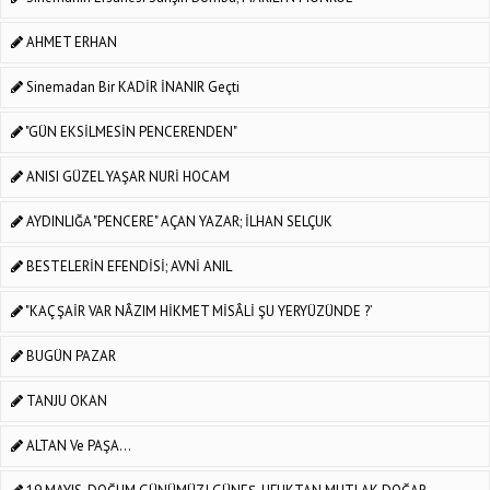
AHMET ERHAN
Sinemadan Bir KADİR İNANIR Geçti
"GÜN EKSİLMESİN PENCERENDEN"
ANISI GÜZEL YAŞAR NURİ HOCAM
AYDINLIĞA "PENCERE" AÇAN YAZAR; İLHAN SELÇUK
BESTELERİN EFENDİSİ; AVNİ ANIL
"KAÇ ŞAİR VAR NÂZIM HİKMET MİSÂLİ ŞU YERYÜZÜNDE ?’
BUGÜN PAZAR
TANJU OKAN
ALTAN Ve PAŞA...