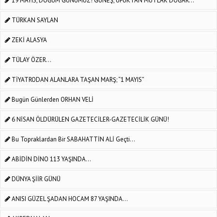
19 MAYIS, DOĞUM GÜNÜMÜZ! GÜNEŞ, UFUKTAN MUTLAK DOĞAR…
TÜRKAN SAYLAN
ZEKİ ALASYA
TÜLAY ÖZER...
TİYATRODAN ALANLARA TAŞAN MARŞ; “1 MAYIS”
Bugün Günlerden ORHAN VELİ
6 NİSAN ÖLDÜRÜLEN GAZETECİLER-GAZETECİLİK GÜNÜ!
Bu Topraklardan Bir SABAHATTİN ALİ Geçti...
ABİDİN DİNO 113 YAŞINDA...
DÜNYA ŞİİR GÜNÜ
ANISI GÜZEL ŞADAN HOCAM 87 YAŞINDA...