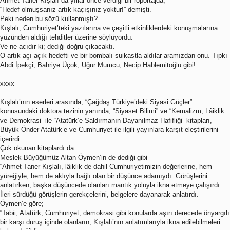
Ahmet Taner Kışlalı da yıllar önce verdiği bir röportajda,
“Hedef olmuşsanız artık kaçışınız yoktur!” demişti.
Peki neden bu sözü kullanmıştı?
Kışlalı, Cumhuriyet’teki yazılarına ve çeşitli etkinliklerdeki konuşmalarına
yüzünden aldığı tehditler üzerine söylüyordu.
Ve ne acıdır ki; dediği doğru çıkacaktı.
O artık açı açık hedefti ve bir bombalı suikastla aldılar aramızdan onu. Tıpkı
Abdi İpekçi, Bahriye Üçok, Uğur Mumcu, Necip Hablemitoğlu gibi!
xxxx
Kışlalı’nın eserleri arasında, “Çağdaş Türkiye’deki Siyasi Güçler”
konusundaki doktora tezinin yanında, “Siyaset Bilimi” ve “Kemalizm, Lâiklik
ve Demokrasi” ile “Atatürk’e Saldırmanın Dayanılmaz Hafifliği” kitapları,
Büyük Önder Atatürk’e ve Cumhuriyet ile ilgili yayınlara karşıt eleştirilerini
içerirdi.
Çok okunan kitaplardı da...
Meslek Büyüğümüz Altan Öymen’in de dediği gibi
“Ahmet Taner Kışlalı, lâiklik de dahil Cumhuriyetimizin değerlerine, hem
yüreğiyle, hem de aklıyla bağlı olan bir düşünce adamıydı. Görüşlerini
anlatırken, başka düşüncede olanları mantık yoluyla ikna etmeye çalışırdı.
İleri sürdüğü görüşlerin gerekçelerini, belgelere dayanarak anlatırdı.
Öymen’e göre;
“Tabii, Atatürk, Cumhuriyet, demokrasi gibi konularda aşırı derecede önyargılı
bir karşı duruş içinde olanların, Kışlalı’nın anlatımlarıyla ikna edilebilmeleri