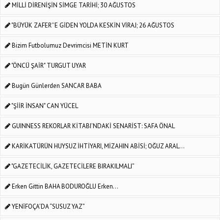
MİLLİ DİRENİŞİN SİMGE TARİHİ; 30 AĞUSTOS
"BÜYÜK ZAFER''E GİDEN YOLDA KESKİN VİRAJ; 26 AĞUSTOS
Bizim Futbolumuz Devrimcisi METİN KURT
"ÖNCÜ ŞAİR" TURGUT UYAR
Bugün Günlerden SANCAR BABA
"ŞİİR İNSAN" CAN YÜCEL
GUINNESS REKORLAR KİTABI’NDAKİ SENARİST: SAFA ÖNAL
KARİKATÜRÜN HUYSUZ İHTİYARI, MİZAHIN ABİSİ; OĞUZ ARAL...
"GAZETECİLİK, GAZETECİLERE BIRAKILMALI”
Erken Gittin BAHA BODUROĞLU Erken...
YENİFOÇA’DA “SUSUZ YAZ”