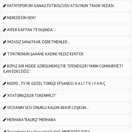
HATAYSPOR'UN GANALI FUTBOLCUSU ATSU'NUN TRAJİK VEDASI
NEREDESİN SEN?
AYFER KAPTAN 79 YAŞINDA...
İMZASIZ SANATKAR; ÖĞRETMENLER…
TİYATRONUN ŞAHANE KADINI; YILDIZ KENTER
BÖYLE BİR MÜJDE GÖRÜLMEMİŞTİR; “EFENDİLER! YARIN CUMHURİYETİ
İLAN EDECEĞİZ.”
RADYO , TV VE GÜZEL TÜRKÇE EFSANESİ: H A L İ T K I V A N Ç
“ATATÜRKÇÜLER TÜKENMEZ!”
VİCDANIN SESİ ONURLU KALEM: BEKİR COŞKUN...
MERHABA "BALIKÇI" MERHABA
"Sessizlerin Sesi Sosyalist Solist"; MERCEDES SOSA