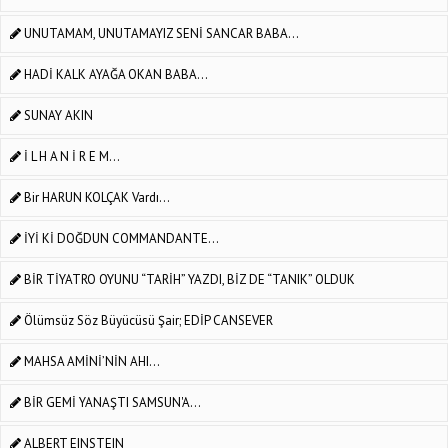
UNUTAMAM, UNUTAMAYIZ SENİ SANCAR BABA...
HADİ KALK AYAĞA OKAN BABA...
SUNAY AKIN
İ L H A N İ R E M...
Bir HARUN KOLÇAK Vardı...
İYİ Kİ DOĞDUN COMMANDANTE...
BİR TİYATRO OYUNU “TARİH” YAZDI, BİZ DE “TANIK” OLDUK
Ölümsüz Söz Büyücüsü Şair; EDİP CANSEVER
MAHSA AMİNİ’NİN AHI...
BİR GEMİ YANAŞTI SAMSUN'A...
ALBERT EINSTEIN