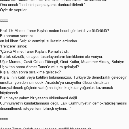
Onu ancak “bedenini parçalayarak durdurabilirlerdi.”
Öyle de yaptılar…
xxxx
Prof. Dr. Ahmet Taner Kışlalı neden hedef gösterildi ve öldürüldü?
Bu sorunun yanıtını
en iyi İlhan Selçuk vermişti suikastin ardından
“Pencere” sinde;
“Çünkü Ahmet Taner Kışlalı, Kemalist idi.
Bu tek sözcük, cinayeti tasarlayanların kimliklerini ele veriyor.
Uğur Mumcu, Cavit Orhan Tütengil, Onat Kutlar, Muammer Aksoy, Bahriye
Üçok’tan sonra Ahmet Taner’e mi sıra gelmişti?
Kışlalı’dan sonra sıra kime gelecek?
Kışlalı’nın katili veya katilleri bulunamazsa, Türkiye’de demokratik geleceğin
umutları yeniden silinecek, Anadolu’yu cinayetler ülkesi olmaktan
koruyabilecek güçlerin varlığına ilişkin kuşkular yoğunluk kazanarak
büyüyecek.
Bu cinayet yalnız bir yazarın öldürülmesi değil.
Cumhuriyet’in kundaklanması değil. Lâik Cumhuriyet’in demokratikleşmesini
dinamitlemek isteyenlerin bilinçli eylemi…”
xxxx