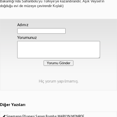
Bakanlığı’nda Safranbolu’yu Türkiye’ye kazandırandır, Âşık Veysel’in
doğduğu evi de müzeye çevirendir Kışlalı)
Adınız
Yorumunuz
Hiç yorum yapılmamış.
Diğer Yazıları
Sinemanın Efsanesi Sarışın Bomba; MARILYN MONROE