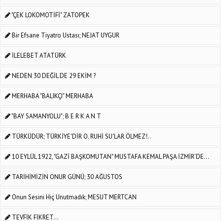
"ÇEK LOKOMOTİFİ" ZATOPEK
Bir Efsane Tiyatro Ustası; NEJAT UYGUR
İLELEBET ATATÜRK
NEDEN 30 DEĞİL DE 29 EKİM ?
MERHABA "BALIKÇI" MERHABA
"BAY SAMANYOLU"; B E R K A N T
TÜRKÜDÜR; TÜRKİYE'DİR O. RUHİ SU'LAR ÖLMEZ!..
10 EYLÜL 1922, "GAZİ BAŞKOMUTAN" MUSTAFA KEMAL PAŞA İZMİR’DE...
TARİHİMİZİN ONUR GÜNÜ; 30 AĞUSTOS
Onun Sesini Hiç Unutmadık; MESUT MERTCAN
TEVFİK FİKRET...