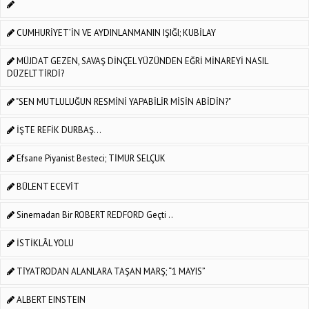
CUMHURİYET’İN VE AYDINLANMANIN IŞIĞI; KUBİLAY
MÜJDAT GEZEN, SAVAŞ DİNÇEL YÜZÜNDEN EĞRİ MİNAREYİ NASIL
DÜZELTTİRDİ?
"SEN MUTLULUĞUN RESMİNİ YAPABİLİR MİSİN ABİDİN?"
İŞTE REFİK DURBAŞ...
Efsane Piyanist Besteci; TİMUR SELÇUK
BÜLENT ECEVİT
Sinemadan Bir ROBERT REDFORD Geçti ..
İSTİKLÂL YOLU
TİYATRODAN ALANLARA TAŞAN MARŞ; “1 MAYIS”
ALBERT EINSTEIN