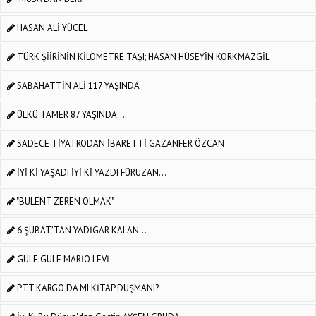
HASAN ALİ YÜCEL
TÜRK ŞİİRİNİN KİLOMETRE TAŞI; HASAN HÜSEYİN KORKMAZGİL
SABAHATTİN ALİ 117 YAŞINDA
ÜLKÜ TAMER 87 YAŞINDA...
SADECE TİYATRODAN İBARETTİ GAZANFER ÖZCAN
İYİ Kİ YAŞADI İYİ Kİ YAZDI FÜRUZAN...
"BÜLENT ZEREN OLMAK"
6 ŞUBAT’TAN YADİGAR KALAN…
GÜLE GÜLE MARİO LEVİ
PTT KARGO DA MI KİTAP DÜŞMANI?