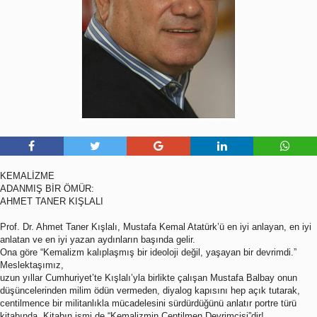
KEMALİZME
ADANMIŞ BİR ÖMÜR:
AHMET TANER KIŞLALI
Prof. Dr. Ahmet Taner Kışlalı, Mustafa Kemal Atatürk’ü en iyi anlayan, en iyi
anlatan ve en iyi yazan aydınların başında gelir.
Ona göre “Kemalizm kalıplaşmış bir ideoloji değil, yaşayan bir devrimdi.”
Meslektaşımız,
uzun yıllar Cumhuriyet’te Kışlalı’yla birlikte çalışan Mustafa Balbay onun
düşüncelerinden milim ödün vermeden, diyalog kapısını hep açık tutarak,
centilmence bir militanlıkla mücadelesini sürdürdüğünü anlatır portre türü
kitabında. Kitabın ismi de “Kemalizmin Centilmen Devrimcisi”dir!