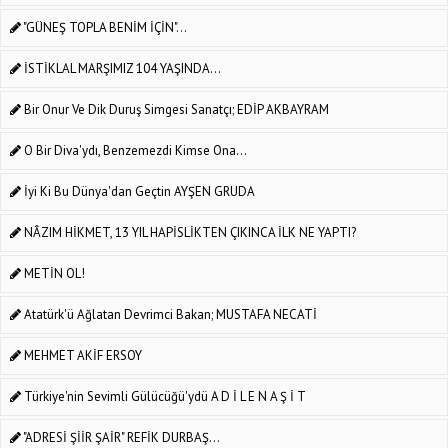
"GÜNEŞ TOPLA BENİM İÇİN"…
İSTİKLAL MARŞIMIZ 104 YAŞINDA...
Bir Onur Ve Dik Duruş Simgesi Sanatçı; EDİP AKBAYRAM
O Bir Diva'ydı, Benzemezdi Kimse Ona...
İyi Ki Bu Dünya'dan Geçtin AYŞEN GRUDA
NÂZIM HİKMET, 13 YIL HAPİSLİKTEN ÇIKINCA İLK NE YAPTI?
METİN OL!
Atatürk'ü Ağlatan Devrimci Bakan; MUSTAFA NECATİ
MEHMET AKİF ERSOY
Türkiye'nin Sevimli Gülücüğü'ydü A D İ L E N A Ş İ T
"ADRESİ ŞİİR ŞAİR" REFİK DURBAŞ...