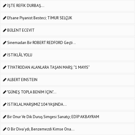
İŞTE REFİK DURBAŞ...
Efsane Piyanist Besteci; TİMUR SELÇUK
BÜLENT ECEVİT
Sinemadan Bir ROBERT REDFORD Geçti ..
İSTİKLÂL YOLU
TİYATRODAN ALANLARA TAŞAN MARŞ; “1 MAYIS”
ALBERT EINSTEIN
"GÜNEŞ TOPLA BENİM İÇİN"…
İSTİKLAL MARŞIMIZ 104 YAŞINDA...
Bir Onur Ve Dik Duruş Simgesi Sanatçı; EDİP AKBAYRAM
O Bir Diva'ydı, Benzemezdi Kimse Ona...