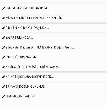
“IŞIK VE SEVGİYLE” İLHAN İREM...
MİZAHIN "KÜÇÜK DEV ADAMI": AZİZ NESİN
E R K İ N K O R A Y 81 YAŞINDA...
YAŞAR NURİ HOCA...
Edebiyatın Kaptanı ATTİLÂ İLHAN'ın Doğum Günü...
“NİÇİN ÖLDÜN NÂZIM?”
KARİKATÜRÜN DAHİSİ BEDRİ KORAMAN...
KAİNAT IŞIĞI KARANLIĞI YENECEK...
19 MAYIS, DOĞUM GÜNÜMÜZ..
"BEN HASAN TAHSİN !"