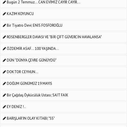
Bugün 2 Temmuz... CAN EVİMİZ CAYIR CAYIR...
KAZIM KOYUNCU
Bir Tiyatro Devi; ENİS FOSFOROĞLU
ROSENBERGLER DAVASI VE "BİR ÇİFT GÜVERCİN HAVALANSA"
ÖZDEMİR ASAF... 100 YAŞINDA...
DÜN “DÜNYA ÇEVRE GÜNÜYDÜ”
DOKTOR CEYHUN…
DOĞUM GÜNÜMÜZ 19 MAYIS
Bir Çağdaş Öykücülük Ustası; SAİT FAİK
EY DENİZ !..
BARIŞLAR'IN OLAY KİTABI; "SS"