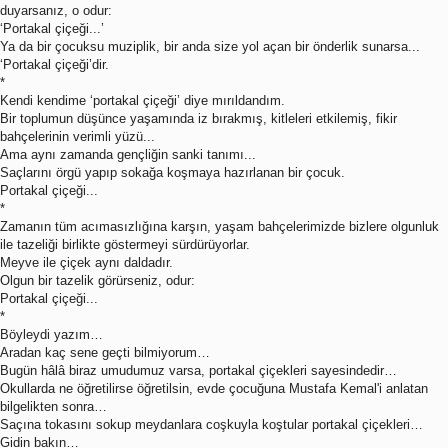
duyarsanız, o odur:
‘Portakal çiçeği...’
Ya da bir çocuksu muziplik, bir anda size yol açan bir önderlik sunarsa...
‘Portakal çiçeği’dir.
*
Kendi kendime ‘portakal çiçeği’ diye mırıldandım.
Bir toplumun düşünce yaşamında iz bırakmış, kitleleri etkilemiş, fikir
bahçelerinin verimli yüzü...
Ama aynı zamanda gençliğin sanki tanımı...
Saçlarını örgü yapıp sokağa koşmaya hazırlanan bir çocuk.
Portakal çiçeği...
*
Zamanın tüm acımasızlığına karşın, yaşam bahçelerimizde bizlere olgunluk
ile tazeliği birlikte göstermeyi sürdürüyorlar.
Meyve ile çiçek aynı daldadır.
Olgun bir tazelik görürseniz, odur:
Portakal çiçeği...
*
Böyleydi yazım…
Aradan kaç sene geçti bilmiyorum…
Bugün hâlâ biraz umudumuz varsa, portakal çiçekleri sayesindedir…
Okullarda ne öğretilirse öğretilsin, evde çocuğuna Mustafa Kemal'i anlatan
bilgelikten sonra…
Saçına tokasını sokup meydanlara coşkuyla koştular portakal çiçekleri…
Gidin bakın…