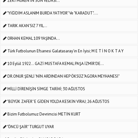
ZEKİ MÜREN'İN SON VEDASI...
"YİĞİDİM ASLANIM BURDA YATIYOR" Ve "KARADUT"....
TARIK AKAN'SIZ 7 YIL...
ORHAN KEMAL 109 YAŞINDA...
Türk Futbolunun Efsanesi Galatasaray'in En İyisi; M E T İ N O K T A Y
10 Eylül 1922... GAZİ MUSTAFA KEMAL PAŞA İZMİR'DE...
DR.ONUR ŞENLİ 'NİN ARDINDAN HEP ÖKSÜZ "AGORA MEYHANESİ"
MİLLİ DİRENİŞİN SİMGE TARİHİ; 30 AĞUSTOS
"BÜYÜK ZAFER''E GİDEN YOLDA KESKİN VİRAJ; 26 AĞUSTOS
Bizim Futbolumuz Devrimcisi METİN KURT
"ÖNCÜ ŞAİR" TURGUT UYAR