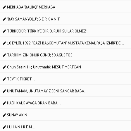
MERHABA "BALIKÇI" MERHABA
"BAY SAMANYOLU"; B E R K A N T
TÜRKÜDÜR; TÜRKİYE'DİR O. RUHİ SU'LAR ÖLMEZ!..
10 EYLÜL 1922, "GAZİ BAŞKOMUTAN" MUSTAFA KEMAL PAŞA İZMİR’DE...
TARİHİMİZİN ONUR GÜNÜ; 30 AĞUSTOS
Onun Sesini Hiç Unutmadık; MESUT MERTCAN
TEVFİK FİKRET...
UNUTAMAM, UNUTAMAYIZ SENİ SANCAR BABA...
HADİ KALK AYAĞA OKAN BABA...
SUNAY AKIN
İ L H A N İ R E M...