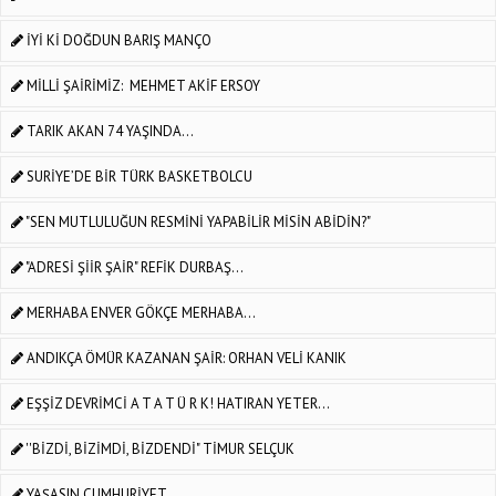
İYİ Kİ DOĞDUN BARIŞ MANÇO
MİLLİ ŞAİRİMİZ: MEHMET AKİF ERSOY
TARIK AKAN 74 YAŞINDA...
SURİYE’DE BİR TÜRK BASKETBOLCU
"SEN MUTLULUĞUN RESMİNİ YAPABİLİR MİSİN ABİDİN?"
"ADRESİ ŞİİR ŞAİR" REFİK DURBAŞ...
MERHABA ENVER GÖKÇE MERHABA...
ANDIKÇA ÖMÜR KAZANAN ŞAİR: ORHAN VELİ KANIK
EŞŞİZ DEVRİMCİ A T A T Ü R K! HATIRAN YETER...
''BİZDİ, BİZİMDİ, BİZDENDİ" TİMUR SELÇUK
YAŞASIN CUMHURİYET