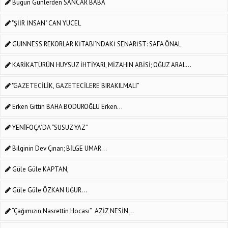
Bugün Günlerden SANCAR BABA
"ŞİİR İNSAN" CAN YÜCEL
GUINNESS REKORLAR KİTABI’NDAKİ SENARİST: SAFA ÖNAL
KARİKATÜRÜN HUYSUZ İHTİYARI, MİZAHIN ABİSİ; OĞUZ ARAL...
"GAZETECİLİK, GAZETECİLERE BIRAKILMALI”
Erken Gittin BAHA BODUROĞLU Erken...
YENİFOÇA’DA “SUSUZ YAZ”
Bilginin Dev Çınarı; BİLGE UMAR...
Güle Güle KAPTAN,
Güle Güle ÖZKAN UĞUR...
“Çağımızın Nasrettin Hocası” AZİZ NESİN...