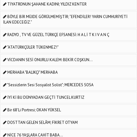
TİYATRONUN ŞAHANE KADINI; YILDIZ KENTER
BÖYLE BİR MÜJDE GÖRÜLMEMİŞTİR; “EFENDİLER! YARIN CUMHURİYETİ
İLAN EDECEĞİZ.”
RADYO , TV VE GÜZEL TÜRKÇE EFSANESİ: H A L İ T K I V A N Ç
“ATATÜRKÇÜLER TÜKENMEZ!”
VİCDANIN SESİ ONURLU KALEM: BEKİR COŞKUN...
MERHABA "BALIKÇI" MERHABA
"Sessizlerin Sesi Sosyalist Solist"; MERCEDES SOSA
İYİ Kİ BU DÜNYADAN GEÇTİ TUNCEL KURTİZ
Bir 68'li Portresi; OKAN YÜKSEL
DOSTTAN GELEN SELÂM; FİKRET OTYAM
NİCE 76 YAŞLARA CAHİT BABA...