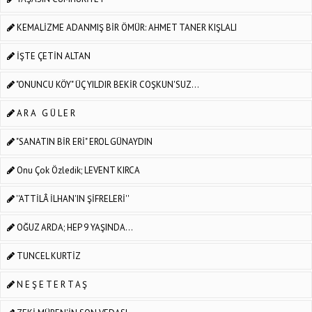
KEMALİZME ADANMIŞ BİR ÖMÜR: AHMET TANER KIŞLALI
İŞTE ÇETİN ALTAN
"ONUNCU KÖY" ÜÇ YILDIR BEKİR COŞKUN'SUZ...
A R A G Ü L E R
"SANATIN BİR ERİ" EROL GÜNAYDIN
Onu Çok Özledik; LEVENT KIRCA
''ATTİLÂ İLHAN'IN ŞİFRELERİ''
OĞUZ ARDA; HEP 9 YAŞINDA...
TUNCEL KURTİZ
N E Ş E T E R T A Ş