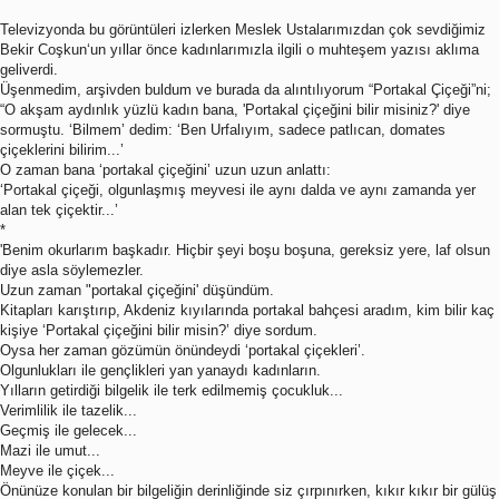
Televizyonda bu görüntüleri izlerken Meslek Ustalarımızdan çok sevdiğimiz
Bekir Coşkun‘un yıllar önce kadınlarımızla ilgili o muhteşem yazısı aklıma
geliverdi.
Üşenmedim, arşivden buldum ve burada da alıntılıyorum “Portakal Çiçeği”ni;
“O akşam aydınlık yüzlü kadın bana, 'Portakal çiçeğini bilir misiniz?' diye
sormuştu. ‘Bilmem’ dedim: ‘Ben Urfalıyım, sadece patlıcan, domates
çiçeklerini bilirim...’
O zaman bana ‘portakal çiçeğini’ uzun uzun anlattı:
‘Portakal çiçeği, olgunlaşmış meyvesi ile aynı dalda ve aynı zamanda yer
alan tek çiçektir...’
*
'Benim okurlarım başkadır. Hiçbir şeyi boşu boşuna, gereksiz yere, laf olsun
diye asla söylemezler.
Uzun zaman "portakal çiçeğini' düşündüm.
Kitapları karıştırıp, Akdeniz kıyılarında portakal bahçesi aradım, kim bilir kaç
kişiye ‘Portakal çiçeğini bilir misin?’ diye sordum.
Oysa her zaman gözümün önündeydi ‘portakal çiçekleri’.
Olgunlukları ile gençlikleri yan yanaydı kadınların.
Yılların getirdiği bilgelik ile terk edilmemiş çocukluk...
Verimlilik ile tazelik...
Geçmiş ile gelecek...
Mazi ile umut...
Meyve ile çiçek...
Önünüze konulan bir bilgeliğin derinliğinde siz çırpınırken, kıkır kıkır bir gülüş