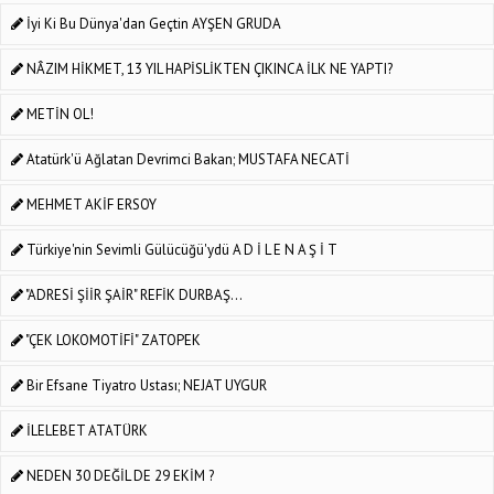
İyi Ki Bu Dünya'dan Geçtin AYŞEN GRUDA
NÂZIM HİKMET, 13 YIL HAPİSLİKTEN ÇIKINCA İLK NE YAPTI?
METİN OL!
Atatürk'ü Ağlatan Devrimci Bakan; MUSTAFA NECATİ
MEHMET AKİF ERSOY
Türkiye'nin Sevimli Gülücüğü'ydü A D İ L E N A Ş İ T
"ADRESİ ŞİİR ŞAİR" REFİK DURBAŞ...
"ÇEK LOKOMOTİFİ" ZATOPEK
Bir Efsane Tiyatro Ustası; NEJAT UYGUR
İLELEBET ATATÜRK
NEDEN 30 DEĞİL DE 29 EKİM ?