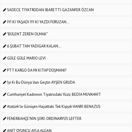
SADECE TİYATRODAN İBARETTİ GAZANFER ÖZCAN
İYİ Kİ YAŞADI İYİ Kİ YAZDI FÜRUZAN...
"BÜLENT ZEREN OLMAK"
6 ŞUBAT’TAN YADİGAR KALAN…
GÜLE GÜLE MARİO LEVİ
PTT KARGO DA MI KİTAP DÜŞMANI?
İyi Ki Bu Dünya'dan Geçtin AYŞEN GRUDA
Cumhuriyet Kadınının Tiyatrodaki Yüzü; BEDİA MUVAHHİT
Atatürk'le Görüşen Hayattaki Tek Kişiydi HANRİ BENAZUS
FENERBAHÇE'NİN ŞİİRİ: ORDİNARYÜS LEFTER
ANIT OYUNCU AYLA ALGAN