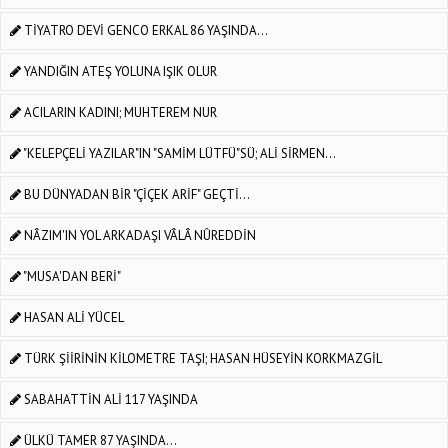
TİYATRO DEVİ GENCO ERKAL 86 YAŞINDA...
YANDIĞIN ATEŞ YOLUNA IŞIK OLUR
ACILARIN KADINI; MUHTEREM NUR
"KELEPÇELİ YAZILAR"IN "SAMİM LÜTFÜ"SÜ; ALİ SİRMEN...
BU DÜNYADAN BİR "ÇİÇEK ARİF" GEÇTİ...
NÂZIM'IN YOL ARKADAŞI VÂLÂ NÛREDDİN
"MUSA'DAN BERİ"
HASAN ALİ YÜCEL
TÜRK ŞİİRİNİN KİLOMETRE TAŞI; HASAN HÜSEYİN KORKMAZGİL
SABAHATTİN ALİ 117 YAŞINDA
ÜLKÜ TAMER 87 YAŞINDA...