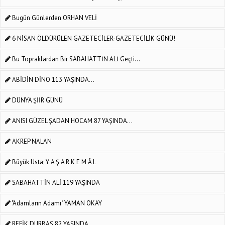
Bugün Günlerden ORHAN VELİ
6 NİSAN ÖLDÜRÜLEN GAZETECİLER-GAZETECİLİK GÜNÜ!
Bu Topraklardan Bir SABAHATTİN ALİ Geçti...
ABİDİN DİNO 113 YAŞINDA...
DÜNYA ŞİİR GÜNÜ
ANISI GÜZEL ŞADAN HOCAM 87 YAŞINDA...
AKREP NALAN
Büyük Usta; Y A Ş A R K E M Â L
SABAHATTİN ALİ 119 YAŞINDA
"Adamların Adamı" YAMAN OKAY
REFİK DURBAŞ 82 YAŞINDA. ..