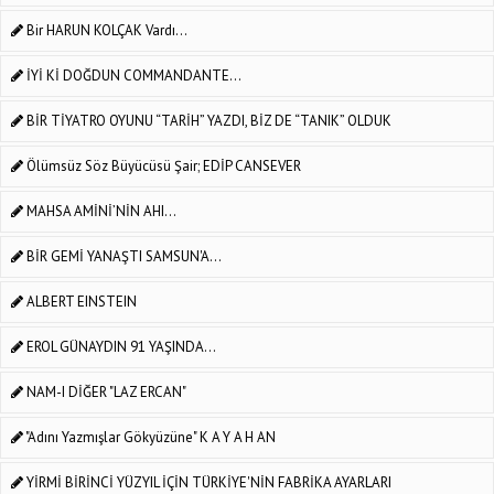
Bir HARUN KOLÇAK Vardı...
İYİ Kİ DOĞDUN COMMANDANTE...
BİR TİYATRO OYUNU “TARİH” YAZDI, BİZ DE “TANIK” OLDUK
Ölümsüz Söz Büyücüsü Şair; EDİP CANSEVER
MAHSA AMİNİ’NİN AHI...
BİR GEMİ YANAŞTI SAMSUN'A...
ALBERT EINSTEIN
EROL GÜNAYDIN 91 YAŞINDA...
NAM-I DİĞER "LAZ ERCAN"
"Adını Yazmışlar Gökyüzüne" K A Y A H AN
YİRMİ BİRİNCİ YÜZYIL İÇİN TÜRKİYE'NİN FABRİKA AYARLARI