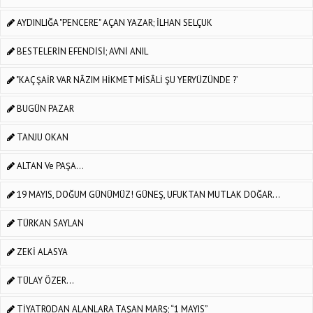
AYDINLIĞA "PENCERE" AÇAN YAZAR; İLHAN SELÇUK
BESTELERİN EFENDİSİ; AVNİ ANIL
"KAÇ ŞAİR VAR NÂZIM HİKMET MİSÂLİ ŞU YERYÜZÜNDE ?’
BUGÜN PAZAR
TANJU OKAN
ALTAN Ve PAŞA...
19 MAYIS, DOĞUM GÜNÜMÜZ! GÜNEŞ, UFUKTAN MUTLAK DOĞAR…
TÜRKAN SAYLAN
ZEKİ ALASYA
TÜLAY ÖZER...
TİYATRODAN ALANLARA TAŞAN MARŞ; “1 MAYIS”