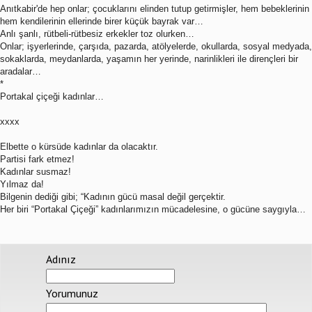
Anıtkabir'de hep onlar; çocuklarını elinden tutup getirmişler, hem bebeklerinin
hem kendilerinin ellerinde birer küçük bayrak var…
Anlı şanlı, rütbeli-rütbesiz erkekler toz olurken…
Onlar; işyerlerinde, çarşıda, pazarda, atölyelerde, okullarda, sosyal medyada,
sokaklarda, meydanlarda, yaşamın her yerinde, narinlikleri ile dirençleri bir
aradalar…
*
Portakal çiçeği kadınlar…
xxxx
Elbette o kürsüde kadınlar da olacaktır.
Partisi fark etmez!
Kadınlar susmaz!
Yılmaz da!
Bilgenin dediği gibi; “Kadının gücü masal değil gerçektir.
Her biri “Portakal Çiçeği” kadınlarımızın mücadelesine, o gücüne saygıyla…
Adınız
Yorumunuz