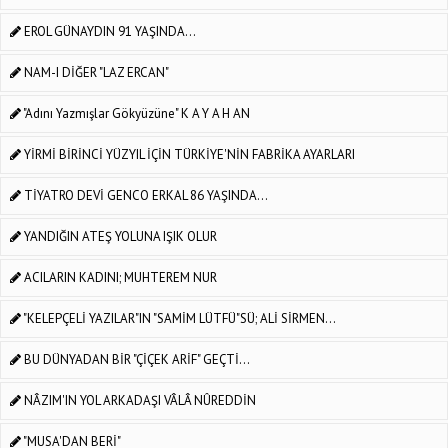
EROL GÜNAYDIN 91 YAŞINDA...
NAM-I DİĞER "LAZ ERCAN"
"Adını Yazmışlar Gökyüzüne" K A Y A H AN
YİRMİ BİRİNCİ YÜZYIL İÇİN TÜRKİYE'NİN FABRİKA AYARLARI
TİYATRO DEVİ GENCO ERKAL 86 YAŞINDA...
YANDIĞIN ATEŞ YOLUNA IŞIK OLUR
ACILARIN KADINI; MUHTEREM NUR
"KELEPÇELİ YAZILAR"IN "SAMİM LÜTFÜ"SÜ; ALİ SİRMEN...
BU DÜNYADAN BİR "ÇİÇEK ARİF" GEÇTİ...
NÂZIM'IN YOL ARKADAŞI VÂLÂ NÛREDDİN
"MUSA'DAN BERİ"