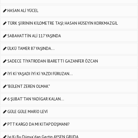
HASAN ALİ YÜCEL
TÜRK ŞİİRİNİN KİLOMETRE TAŞI; HASAN HÜSEYİN KORKMAZGİL
SABAHATTİN ALİ 117 YAŞINDA
ÜLKÜ TAMER 87 YAŞINDA...
SADECE TİYATRODAN İBARETTİ GAZANFER ÖZCAN
İYİ Kİ YAŞADI İYİ Kİ YAZDI FÜRUZAN...
"BÜLENT ZEREN OLMAK"
6 ŞUBAT’TAN YADİGAR KALAN…
GÜLE GÜLE MARİO LEVİ
PTT KARGO DA MI KİTAP DÜŞMANI?
İyi Ki Bu Dünya'dan Geçtin AYŞEN GRUDA