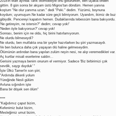
2018'in Mart ayında Tarık otomobiliyle onu götürürken, ben uçakla önden
gittim. 8 gün sonra bir akşam üstü Migros'tan döndüm. Hemen yanına
koştum "Ne olur yanıma uzan." dedi "Peki." dedim. Yüzümü, boynuna
koydum; uyumuşum.Ne kadar süre geçti bilmiyorum. Uyandım, ikimiz de buz
gibiydik. Pencereyi kapatım hemen. Dudaklarında tebessüm bana bakıyordu.
'Ne getireyim, ne istersin?" dedim; cevap yok!'
'Neden öyle bakıyorsun?' cevap yok!
Sonrası, benim için ne oldu, hiç birini hatırlamıyorum.
Ne olurdu bilmeseydi?
Ne olurdu, ben mutfakta ona bir şeyler hazırlarken bu şiiri yazmasaydı.
Ve ben bulunca daha çok yaşayan ölü haline gelmeseydim.
Ölümünün ardından bana yapılan zulüm neyin nesi, ne alıp veremedikleri var.
Aç kurtlar misali eserlerine saldırı...
Gerisini yazmaya benim onurum el vermiyor. Sadece 'Biz birbirimizi çok
sevdik, saygı duyduk' "
İşte Ülkü Tamer'in son şiiri;
"Ardımda dikenli yolum
Yüreğinde Nesli gülüm
Avluna sığındım işte
Bana bir döşek sen ölüm"
****
“Kağıdımız çaput bizim,
Kefenimiz bulut bizim,
Mesleğimiz umut bizim,