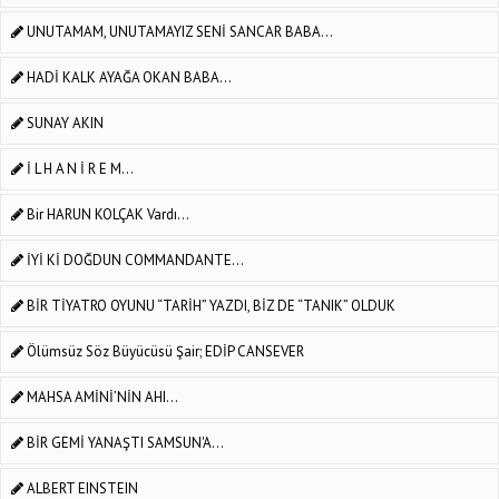
UNUTAMAM, UNUTAMAYIZ SENİ SANCAR BABA...
HADİ KALK AYAĞA OKAN BABA...
SUNAY AKIN
İ L H A N İ R E M...
Bir HARUN KOLÇAK Vardı...
İYİ Kİ DOĞDUN COMMANDANTE...
BİR TİYATRO OYUNU “TARİH” YAZDI, BİZ DE “TANIK” OLDUK
Ölümsüz Söz Büyücüsü Şair; EDİP CANSEVER
MAHSA AMİNİ’NİN AHI...
BİR GEMİ YANAŞTI SAMSUN'A...
ALBERT EINSTEIN