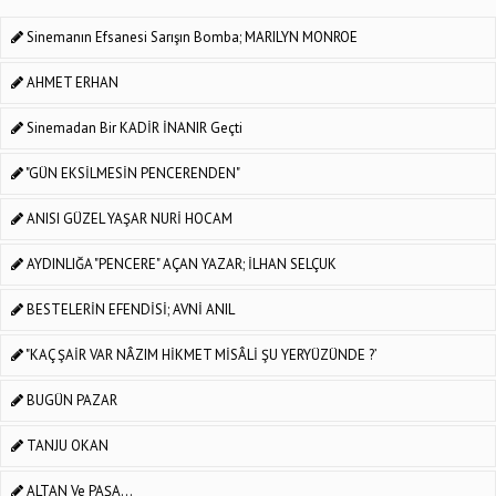
Sinemanın Efsanesi Sarışın Bomba; MARILYN MONROE
AHMET ERHAN
Sinemadan Bir KADİR İNANIR Geçti
"GÜN EKSİLMESİN PENCERENDEN"
ANISI GÜZEL YAŞAR NURİ HOCAM
AYDINLIĞA "PENCERE" AÇAN YAZAR; İLHAN SELÇUK
BESTELERİN EFENDİSİ; AVNİ ANIL
"KAÇ ŞAİR VAR NÂZIM HİKMET MİSÂLİ ŞU YERYÜZÜNDE ?’
BUGÜN PAZAR
TANJU OKAN
ALTAN Ve PAŞA...