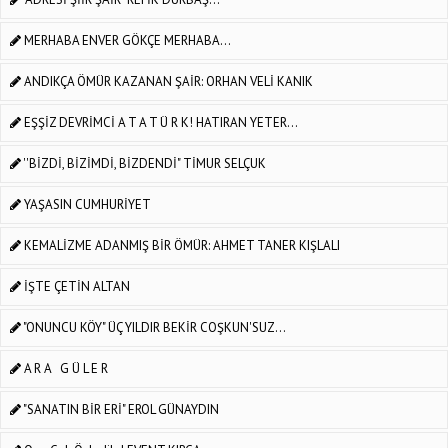
MERHABA ENVER GÖKÇE MERHABA...
ANDIKÇA ÖMÜR KAZANAN ŞAİR: ORHAN VELİ KANIK
EŞŞİZ DEVRİMCİ A T A T Ü R K! HATIRAN YETER...
''BİZDİ, BİZİMDİ, BİZDENDİ" TİMUR SELÇUK
YAŞASIN CUMHURİYET
KEMALİZME ADANMIŞ BİR ÖMÜR: AHMET TANER KIŞLALI
İŞTE ÇETİN ALTAN
"ONUNCU KÖY" ÜÇ YILDIR BEKİR COŞKUN'SUZ...
A R A G Ü L E R
"SANATIN BİR ERİ" EROL GÜNAYDIN