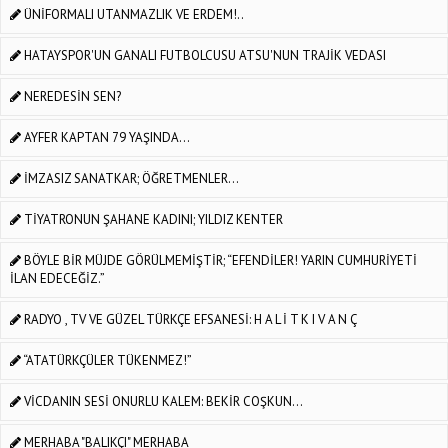
ÜNİFORMALI UTANMAZLIK VE ERDEM!..
HATAYSPOR'UN GANALI FUTBOLCUSU ATSU'NUN TRAJİK VEDASI
NEREDESİN SEN?
AYFER KAPTAN 79 YAŞINDA...
İMZASIZ SANATKAR; ÖĞRETMENLER…
TİYATRONUN ŞAHANE KADINI; YILDIZ KENTER
BÖYLE BİR MÜJDE GÖRÜLMEMİŞTİR; “EFENDİLER! YARIN CUMHURİYETİ
İLAN EDECEĞİZ.”
RADYO , TV VE GÜZEL TÜRKÇE EFSANESİ: H A L İ T K I V A N Ç
“ATATÜRKÇÜLER TÜKENMEZ!”
VİCDANIN SESİ ONURLU KALEM: BEKİR COŞKUN...
MERHABA "BALIKÇI" MERHABA