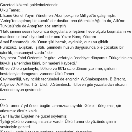
Gazeteci kökenli şairlerimizdendir
Ülkü Tamer...
Efsane Genel Yayın Yönetmeni Abdi İpekçi ile Milliyet’te çalışmıştır.
“Antep’ten açılmış bir kucak” der dostları ona.(Memik’e Ağıt’ta da, Atlı’nın
Türküsü’nde de Antep’ten söz etmiştir)
“Halk şiirinin sesini toplumcu duygularla birleştiren hece ölçülü koşmaların ve
manilerin ustası” diye tarif eder onu Yazar Barış Yıldırım.
Ataol Behramoğlu da “Onun şiiri berrak, aydınlık, duru su gibidir.
Pürüzsüz, akışkan, ışıltılı. Şiirindeki hüzün duygusunda bile çocuksu bir
içtenlik, masumiyet vardır.” der.
Yayıncısı Fahri Özdemir ’e göre, vefatıyla "edebiyat dünyamız Türkçe’nin en
büyük şairlerinden birini, bir madeni kaybetti."
60 ve 70’lere şiirleriyle, 80’lere ve 90’la da o dönem yazılmış şiirlerin
besteleriyle damgasını vurandır Ülkü Tamer.
Çevirmenliği, yayıncılık tecrübeleri de engindir. W.Shakespeare, B.Brecht,
A.Çehov, A.Miller, T.S. Eliot, J.Steinbeck, H.Ibsen gibi yazarlardan otuzun
üzerinde oyun çevirendir.
****
Ülkü Tamer 7 yıl önce -bugün- aramızdan ayrıldı. Güzel Türkçemiz, şiir
atlasımız öksüz kaldı.
Şair Haydar Ergülen ne güzel söylemiş;
“İyiliği yüzüne vurmuş insanlar vardır, Ülkü Tamer de yüzünde şiirinin
sevinciyle gezerdi.