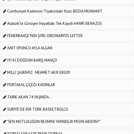
Cumhuriyet Kadınının Tiyatrodaki Yüzü; BEDİA MUVAHHİT
Atatürk'le Görüşen Hayattaki Tek Kişiydi HANRİ BENAZUS
FENERBAHÇE'NİN ŞİİRİ: ORDİNARYÜS LEFTER
ANIT OYUNCU AYLA ALGAN
İYİ Kİ DOĞDUN BARIŞ MANÇO
MİLLİ ŞAİRİMİZ: MEHMET AKİF ERSOY
PORTAKAL ÇİÇEĞİ KADINLAR
TARIK AKAN 74 YAŞINDA...
SURİYE’DE BİR TÜRK BASKETBOLCU
"SEN MUTLULUĞUN RESMİNİ YAPABİLİR MİSİN ABİDİN?"
"ADRESİ ŞİİR ŞAİR" REFİK DURBAŞ...