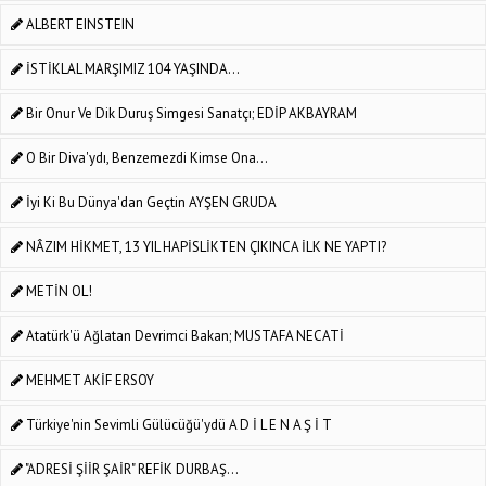
ALBERT EINSTEIN
İSTİKLAL MARŞIMIZ 104 YAŞINDA...
Bir Onur Ve Dik Duruş Simgesi Sanatçı; EDİP AKBAYRAM
O Bir Diva'ydı, Benzemezdi Kimse Ona...
İyi Ki Bu Dünya'dan Geçtin AYŞEN GRUDA
NÂZIM HİKMET, 13 YIL HAPİSLİKTEN ÇIKINCA İLK NE YAPTI?
METİN OL!
Atatürk'ü Ağlatan Devrimci Bakan; MUSTAFA NECATİ
MEHMET AKİF ERSOY
Türkiye'nin Sevimli Gülücüğü'ydü A D İ L E N A Ş İ T
"ADRESİ ŞİİR ŞAİR" REFİK DURBAŞ...