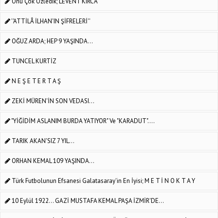
Onu Çok Özledik; LEVENT KIRCA
''ATTİLÂ İLHAN'IN ŞİFRELERİ''
OĞUZ ARDA; HEP 9 YAŞINDA...
TUNCEL KURTİZ
N E Ş E T E R T A Ş
ZEKİ MÜREN'İN SON VEDASI...
"YİĞİDİM ASLANIM BURDA YATIYOR" Ve "KARADUT"....
TARIK AKAN'SIZ 7 YIL...
ORHAN KEMAL 109 YAŞINDA...
Türk Futbolunun Efsanesi Galatasaray'in En İyisi; M E T İ N O K T A Y
10 Eylül 1922... GAZİ MUSTAFA KEMAL PAŞA İZMİR'DE...