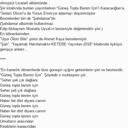
olmuştur Livaneli albümünde...
Şiir kitabında bunları yayımlarken “Güneş Topla Benim İçin”i Karacaoğlan’a,
“Selam Olsun”u da Yunus Emre’ye adamayı düşünmüştür.
Bestelerden biri de “Şahdamar”dır.
(Şahdamar albümde kullanılmaz.
Edip Akbayram Mustafa Uysal’ın bestesiyle değerlendirir şiiri.)
En bilinenlerinden
"Üşür Ölüm Bile" şiirini de Ahmet Kaya bestelemiştir.
“Şair”, ”Yaşamak Hatırlamaktır-KETEBE Yayınları-2018” kitabında öyküyü
genişçe anlatır…
****
“En karanlık dönemlerde bize güneşin ışığını getirenlerin şiiri ve bestesidir;
“Güneş Topla Benim İçin”. Şöyledir o muhteşem şiir;
"Seher yeli çık dağlara
Güneş topla benim için
Seher yeli çık dağlara
Güneş topla benim için
Haber ilet dört diyara canım
Güneş topla benim için
Haber ilet dört diyara canım
Güneş topla benim için
Umutların arasından
Kirpiklerin karasından