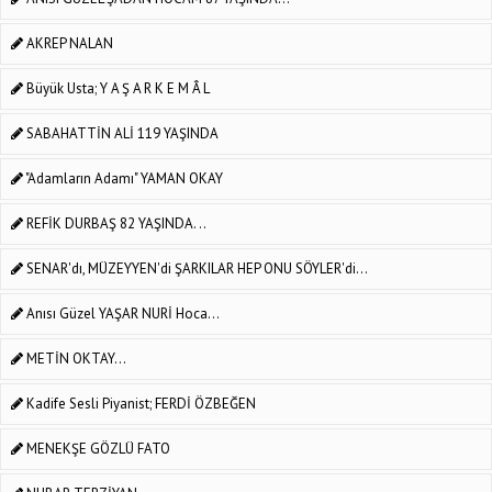
AKREP NALAN
Büyük Usta; Y A Ş A R K E M Â L
SABAHATTİN ALİ 119 YAŞINDA
"Adamların Adamı" YAMAN OKAY
REFİK DURBAŞ 82 YAŞINDA. ..
SENAR'dı, MÜZEYYEN'di ŞARKILAR HEP ONU SÖYLER'di...
Anısı Güzel YAŞAR NURİ Hoca...
METİN OKTAY...
Kadife Sesli Piyanist; FERDİ ÖZBEĞEN
MENEKŞE GÖZLÜ FATO