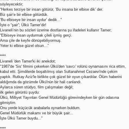
söyleyecektir;
“Herkes terziye bir insan götürür, ‘Bu insana bir elbise dik’ der.
Biz şair’e bir elbise götürdük.
‘Bu elbiseye bir insan uydur’ dedik..."
İşte o “şair”; Ülkü Tamer’dir!
Livaneli’nin bu sözleri üzerine dostlarına şu ifadeleri kullanır Tamer;
“Elbiseye insan uydurmak çileli işmiş gerçi.
Ama çile de keyfe dönüşebiliyormuş.
Yeter ki elbise güzel olsun…”
****
Livaneli 'den Tamer'ki iki anekdot;
"1987'de 'Sis' filmini çekerken Ülkü'den 'savcı' rolünü oynamasını rica ettim,
kabul etti. Şimdilerde boşaltılmış olan Sultanahmet Cezaevi'nde çekim
yaptık. Rutkay Aziz'le birlikte çok güzel bir oyun çıkardılar. Ölüm haberini
aldığımda da gözümde Ülkü'nün bir hali canlandı.
Aylarca süren stüdyo, film çalışmaları değil;
ilk gelen görüntü şuydu:
Ülkü, Milliyet Yayınları Genel Müdürlüğü görevindeyken bir gün odasına
gitmiştim.
Onu yerde küçücük arabalarla oynarken buldum.
Genel Müdürlük makamı ve bir büyük şair...
İşte Ülkü Tamer buydu..."
****