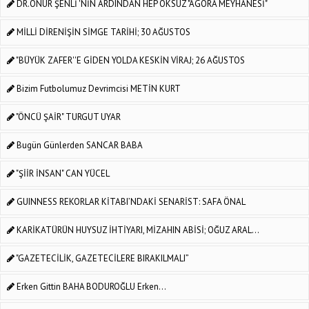
DR.ONUR ŞENLİ 'NİN ARDINDAN HEP ÖKSÜZ "AGORA MEYHANESİ"
MİLLİ DİRENİŞİN SİMGE TARİHİ; 30 AĞUSTOS
"BÜYÜK ZAFER''E GİDEN YOLDA KESKİN VİRAJ; 26 AĞUSTOS
Bizim Futbolumuz Devrimcisi METİN KURT
"ÖNCÜ ŞAİR" TURGUT UYAR
Bugün Günlerden SANCAR BABA
"ŞİİR İNSAN" CAN YÜCEL
GUINNESS REKORLAR KİTABI’NDAKİ SENARİST: SAFA ÖNAL
KARİKATÜRÜN HUYSUZ İHTİYARI, MİZAHIN ABİSİ; OĞUZ ARAL...
"GAZETECİLİK, GAZETECİLERE BIRAKILMALI”
Erken Gittin BAHA BODUROĞLU Erken...