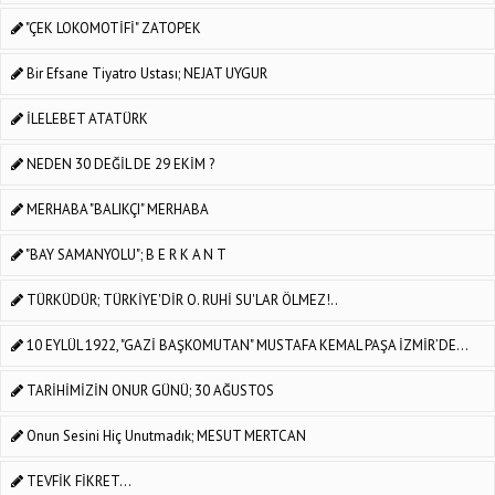
"ÇEK LOKOMOTİFİ" ZATOPEK
Bir Efsane Tiyatro Ustası; NEJAT UYGUR
İLELEBET ATATÜRK
NEDEN 30 DEĞİL DE 29 EKİM ?
MERHABA "BALIKÇI" MERHABA
"BAY SAMANYOLU"; B E R K A N T
TÜRKÜDÜR; TÜRKİYE'DİR O. RUHİ SU'LAR ÖLMEZ!..
10 EYLÜL 1922, "GAZİ BAŞKOMUTAN" MUSTAFA KEMAL PAŞA İZMİR’DE...
TARİHİMİZİN ONUR GÜNÜ; 30 AĞUSTOS
Onun Sesini Hiç Unutmadık; MESUT MERTCAN
TEVFİK FİKRET...