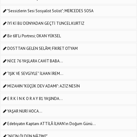
"Sessizlerin Sesi Sosyalist Solist"; MERCEDES SOSA
İYİ Kİ BU DÜNYADAN GEÇTİ TUNCEL KURTİZ
Bir 68'li Portresi; OKAN YÜKSEL
DOSTTAN GELEN SELÂM; FİKRET OTYAM
NİCE 76 YAŞLARA CAHİT BABA...
“IŞIK VE SEVGİYLE” İLHAN İREM...
MİZAHIN "KÜÇÜK DEV ADAMI": AZİZ NESİN
E R K İ N K O R A Y 81 YAŞINDA...
YAŞAR NURİ HOCA...
Edebiyatın Kaptanı ATTİLÂ İLHAN'ın Doğum Günü...
“NİÇİN ÖLDÜN NÂZIM?”