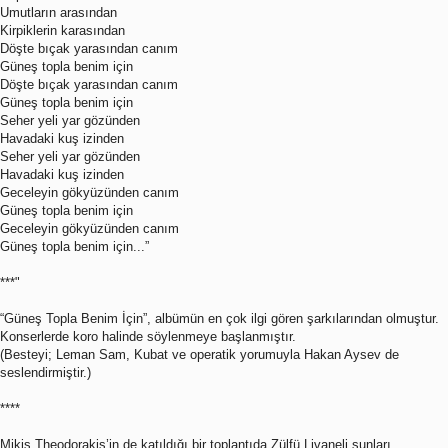
Umutların arasından
Kirpiklerin karasından
Döşte bıçak yarasından canım
Güneş topla benim için
Döşte bıçak yarasından canım
Güneş topla benim için
Seher yeli yar gözünden
Havadaki kuş izinden
Seher yeli yar gözünden
Havadaki kuş izinden
Geceleyin gökyüzünden canım
Güneş topla benim için
Geceleyin gökyüzünden canım
Güneş topla benim için...”
***"
“Güneş Topla Benim İçin”, albümün en çok ilgi gören şarkılarından olmuştur.
Konserlerde koro halinde söylenmeye başlanmıştır.
(Besteyi; Leman Sam, Kubat ve operatik yorumuyla Hakan Aysev de
seslendirmiştir.)
****
Mikis Theodorakis’in de katıldığı bir toplantıda Zülfü Livaneli şunları