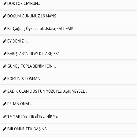
DOKTOR CEYHUN…
DOĞUM GÜNÜMÜZ 19 MAYIS
Bir Çağdaş Öykücülük Ustası; SAİT FAİK
EY DENİZ !..
BARIŞLAR'IN OLAY KİTABI; "SS"
GÜNEŞ TOPLA BENİM İÇİN…
KOMÜNİST OSMAN
SADIK OLAN DOSTUN YÜZÜYLE: AŞIK VEYSEL..
ERHAN ÖNAL...
14 MART VE TIBBİYELİ HİKMET
BİR ÖMÜR TEK BAŞINA