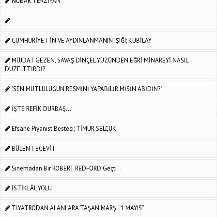
NUBAR TERZİYAN
CUMHURİYET’İN VE AYDINLANMANIN IŞIĞI; KUBİLAY
MÜJDAT GEZEN, SAVAŞ DİNÇEL YÜZÜNDEN EĞRİ MİNAREYİ NASIL
DÜZELTTİRDİ?
"SEN MUTLULUĞUN RESMİNİ YAPABİLİR MİSİN ABİDİN?"
İŞTE REFİK DURBAŞ...
Efsane Piyanist Besteci; TİMUR SELÇUK
BÜLENT ECEVİT
Sinemadan Bir ROBERT REDFORD Geçti ..
İSTİKLÂL YOLU
TİYATRODAN ALANLARA TAŞAN MARŞ; “1 MAYIS”