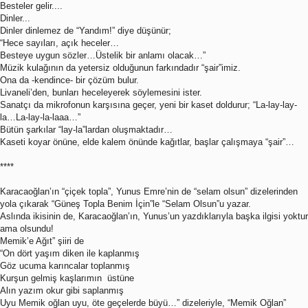
Besteler gelir....
Dinler...
Dinler dinlemez de “Yandım!” diye düşünür;
“Hece sayıları, açık heceler…
Besteye uygun sözler…Üstelik bir anlamı olacak…”
Müzik kulağının da yetersiz olduğunun farkındadır “şair”imiz.
Ona da -kendince- bir çözüm bulur.
Livaneli’den, bunları heceleyerek söylemesini ister.
Sanatçı da mikrofonun karşısına geçer, yeni bir kaset doldurur; “La-lay-lay-
la…La-lay-la-laaa…”
Bütün şarkılar “lay-la”lardan oluşmaktadır…
Kaseti koyar önüne, elde kalem önünde kağıtlar, başlar çalışmaya “şair”…
****
Karacaoğlan’ın “çiçek topla”, Yunus Emre’nin de “selam olsun” dizelerinden
yola çıkarak “Güneş Topla Benim İçin”le “Selam Olsun”u yazar.
Aslında ikisinin de, Karacaoğlan’ın, Yunus’un yazdıklarıyla başka ilgisi yoktur
ama olsundu!
Memik’e Ağıt” şiiri de
“On dört yaşım diken ile kaplanmış
Göz ucuma karıncalar toplanmış
Kurşun gelmiş kaşlarımın üstüne
Alın yazım okur gibi saplanmış
Uyu Memik oğlan uyu, öte geçelerde büyü…” dizeleriyle, “Memik Oğlan”