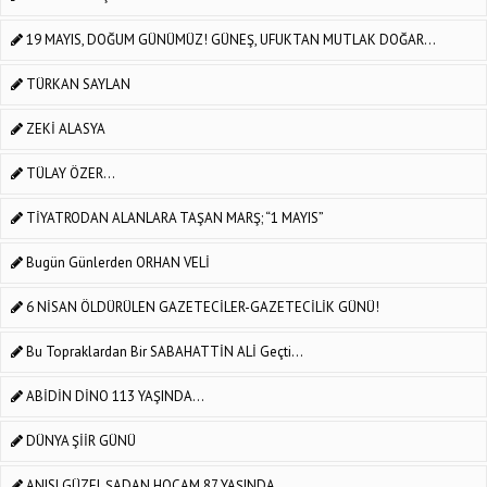
19 MAYIS, DOĞUM GÜNÜMÜZ! GÜNEŞ, UFUKTAN MUTLAK DOĞAR…
TÜRKAN SAYLAN
ZEKİ ALASYA
TÜLAY ÖZER...
TİYATRODAN ALANLARA TAŞAN MARŞ; “1 MAYIS”
Bugün Günlerden ORHAN VELİ
6 NİSAN ÖLDÜRÜLEN GAZETECİLER-GAZETECİLİK GÜNÜ!
Bu Topraklardan Bir SABAHATTİN ALİ Geçti...
ABİDİN DİNO 113 YAŞINDA...
DÜNYA ŞİİR GÜNÜ
ANISI GÜZEL ŞADAN HOCAM 87 YAŞINDA...