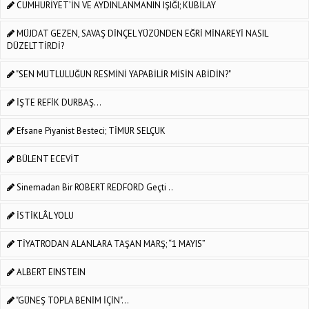
CUMHURİYET’İN VE AYDINLANMANIN IŞIĞI; KUBİLAY
MÜJDAT GEZEN, SAVAŞ DİNÇEL YÜZÜNDEN EĞRİ MİNAREYİ NASIL
DÜZELTTİRDİ?
"SEN MUTLULUĞUN RESMİNİ YAPABİLİR MİSİN ABİDİN?"
İŞTE REFİK DURBAŞ...
Efsane Piyanist Besteci; TİMUR SELÇUK
BÜLENT ECEVİT
Sinemadan Bir ROBERT REDFORD Geçti ..
İSTİKLÂL YOLU
TİYATRODAN ALANLARA TAŞAN MARŞ; “1 MAYIS”
ALBERT EINSTEIN
"GÜNEŞ TOPLA BENİM İÇİN"…