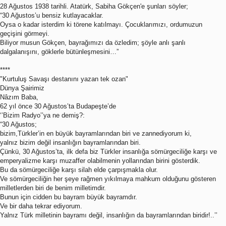
28 Ağustos 1938 tarihli. Atatürk, Sabiha Gökçen'e şunları söyler;
“30 Ağustos’u bensiz kutlayacaklar.
Oysa o kadar isterdim ki törene katılmayı. Çocuklarımızı, ordumuzun
geçişini görmeyi.
Biliyor musun Gökçen, bayrağımızı da özledim; şöyle anlı şanlı
dalgalanışını, göklerle bütünleşmesini…”
****
"Kurtuluş Savaşı destanını yazan tek ozan"
Dünya Şairimiz
Nâzım Baba,
62 yıl önce 30 Ağustos’ta Budapeşte’de
‘’Bizim Radyo’’ya ne demiş?:
“30 Ağustos;
bizim,Türkler’in en büyük bayramlarından biri ve zannediyorum ki,
yalnız bizim değil insanlığın bayramlarından biri.
Çünkü, 30 Ağustos’ta, ilk defa biz Türkler insanlığa sömürgeciliğe karşı ve
emperyalizme karşı muzaffer olabilmenin yollarından birini gösterdik.
Bu da sömürgeciliğe karşı silah elde çarpışmakla olur.
Ve sömürgeciliğin her şeye rağmen yıkılmaya mahkum olduğunu gösteren
milletlerden biri de benim milletimdir.
Bunun için cidden bu bayram büyük bayramdır.
Ve bir daha tekrar ediyorum.
Yalnız Türk milletinin bayramı değil, insanlığın da bayramlarından biridir!..’’