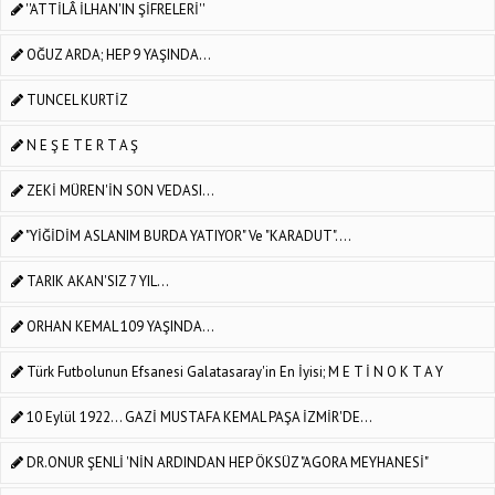
''ATTİLÂ İLHAN'IN ŞİFRELERİ''
OĞUZ ARDA; HEP 9 YAŞINDA...
TUNCEL KURTİZ
N E Ş E T E R T A Ş
ZEKİ MÜREN'İN SON VEDASI...
"YİĞİDİM ASLANIM BURDA YATIYOR" Ve "KARADUT"....
TARIK AKAN'SIZ 7 YIL...
ORHAN KEMAL 109 YAŞINDA...
Türk Futbolunun Efsanesi Galatasaray'in En İyisi; M E T İ N O K T A Y
10 Eylül 1922... GAZİ MUSTAFA KEMAL PAŞA İZMİR'DE...
DR.ONUR ŞENLİ 'NİN ARDINDAN HEP ÖKSÜZ "AGORA MEYHANESİ"