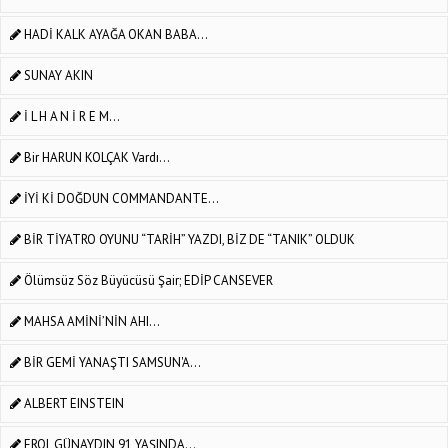
HADİ KALK AYAĞA OKAN BABA...
SUNAY AKIN
İ L H A N İ R E M...
Bir HARUN KOLÇAK Vardı...
İYİ Kİ DOĞDUN COMMANDANTE...
BİR TİYATRO OYUNU “TARİH” YAZDI, BİZ DE “TANIK” OLDUK
Ölümsüz Söz Büyücüsü Şair; EDİP CANSEVER
MAHSA AMİNİ’NİN AHI...
BİR GEMİ YANAŞTI SAMSUN'A...
ALBERT EINSTEIN
EROL GÜNAYDIN 91 YAŞINDA...