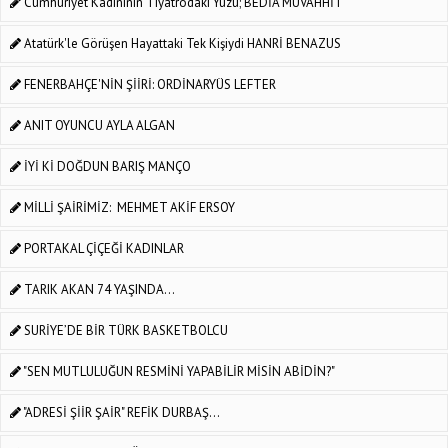
Cumhuriyet Kadınının Tiyatrodaki Yüzü; BEDİA MUVAHHİT
Atatürk'le Görüşen Hayattaki Tek Kişiydi HANRİ BENAZUS
FENERBAHÇE'NİN ŞİİRİ: ORDİNARYÜS LEFTER
ANIT OYUNCU AYLA ALGAN
İYİ Kİ DOĞDUN BARIŞ MANÇO
MİLLİ ŞAİRİMİZ: MEHMET AKİF ERSOY
PORTAKAL ÇİÇEĞİ KADINLAR
TARIK AKAN 74 YAŞINDA...
SURİYE’DE BİR TÜRK BASKETBOLCU
"SEN MUTLULUĞUN RESMİNİ YAPABİLİR MİSİN ABİDİN?"
"ADRESİ ŞİİR ŞAİR" REFİK DURBAŞ...