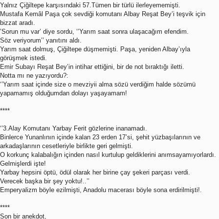
Yalnız Çiğiltepe karşısındaki 57.Tümen bir türlü ilerleyememişti.
Mustafa Kemâl Paşa çok sevdiği komutanı Albay Reşat Bey’i teşvik için
bizzat aradı.
’Sorun mu var’ diye sordu, ‘’Yarım saat sonra ulaşacağım efendim.
Söz veriyorum’’ yanıtını aldı.
Yarım saat dolmuş, Çiğiltepe düşmemişti. Paşa, yeniden Albay’ıyla
görüşmek istedi.
Emir Subayı Reşat Bey’in intihar ettiğini, bir de not bıraktığı iletti.
Notta mı ne yazıyordu?:
‘’Yarım saat içinde size o mevziyii alma sözü verdiğim halde sözümü
yapamamış olduğumdan dolayı yaşayamam!
****
‘’3.Alay Komutanı Yarbay Ferit gözlerine inanamadı.
Binlerce Yunanlının içinde kalan 23 erden 17’si, şehit yüzbaşılarının ve
arkadaşlarının cesetleriyle birlikte geri gelmişti.
O korkunç kalabalığın içinden nasıl kurtulup geldiklerini anımsayamıyorlardı.
Gelmişlerdi işte!
Yarbay hepsini öptü, ödül olarak her birine çay şekeri parçası verdi.
Verecek başka bir şey yoktu!..’’
Emperyalizm böyle ezilmişti, Anadolu macerası böyle sona erdirilmişti!.
****
Son bir anekdot,