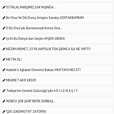
İSTİKLAL MARŞIMIZ 104 YAŞINDA...
Bir Onur Ve Dik Duruş Simgesi Sanatçı; EDİP AKBAYRAM
O Bir Diva'ydı, Benzemezdi Kimse Ona...
İyi Ki Bu Dünya'dan Geçtin AYŞEN GRUDA
NÂZIM HİKMET, 13 YIL HAPİSLİKTEN ÇIKINCA İLK NE YAPTI?
METİN OL!
Atatürk'ü Ağlatan Devrimci Bakan; MUSTAFA NECATİ
MEHMET AKİF ERSOY
Türkiye'nin Sevimli Gülücüğü'ydü A D İ L E N A Ş İ T
"ADRESİ ŞİİR ŞAİR" REFİK DURBAŞ...
"ÇEK LOKOMOTİFİ" ZATOPEK