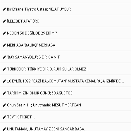
Bir Efsane Tiyatro Ustası; NEJAT UYGUR
İLELEBET ATATÜRK
NEDEN 30 DEĞİL DE 29 EKİM ?
MERHABA "BALIKÇI" MERHABA
"BAY SAMANYOLU"; B E R K A N T
TÜRKÜDÜR; TÜRKİYE'DİR O. RUHİ SU'LAR ÖLMEZ!..
10 EYLÜL 1922, "GAZİ BAŞKOMUTAN" MUSTAFA KEMAL PAŞA İZMİR’DE...
TARİHİMİZİN ONUR GÜNÜ; 30 AĞUSTOS
Onun Sesini Hiç Unutmadık; MESUT MERTCAN
TEVFİK FİKRET...
UNUTAMAM, UNUTAMAYIZ SENİ SANCAR BABA...