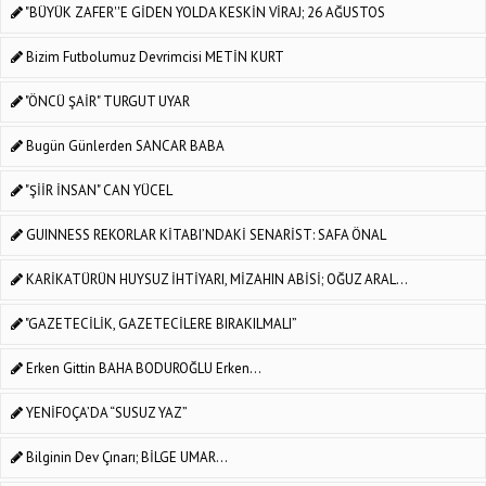
"BÜYÜK ZAFER''E GİDEN YOLDA KESKİN VİRAJ; 26 AĞUSTOS
Bizim Futbolumuz Devrimcisi METİN KURT
"ÖNCÜ ŞAİR" TURGUT UYAR
Bugün Günlerden SANCAR BABA
"ŞİİR İNSAN" CAN YÜCEL
GUINNESS REKORLAR KİTABI’NDAKİ SENARİST: SAFA ÖNAL
KARİKATÜRÜN HUYSUZ İHTİYARI, MİZAHIN ABİSİ; OĞUZ ARAL...
"GAZETECİLİK, GAZETECİLERE BIRAKILMALI”
Erken Gittin BAHA BODUROĞLU Erken...
YENİFOÇA’DA “SUSUZ YAZ”
Bilginin Dev Çınarı; BİLGE UMAR...