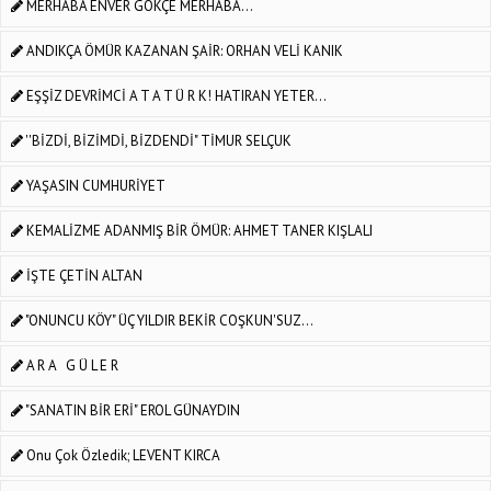
MERHABA ENVER GÖKÇE MERHABA...
ANDIKÇA ÖMÜR KAZANAN ŞAİR: ORHAN VELİ KANIK
EŞŞİZ DEVRİMCİ A T A T Ü R K! HATIRAN YETER...
''BİZDİ, BİZİMDİ, BİZDENDİ" TİMUR SELÇUK
YAŞASIN CUMHURİYET
KEMALİZME ADANMIŞ BİR ÖMÜR: AHMET TANER KIŞLALI
İŞTE ÇETİN ALTAN
"ONUNCU KÖY" ÜÇ YILDIR BEKİR COŞKUN'SUZ...
A R A G Ü L E R
"SANATIN BİR ERİ" EROL GÜNAYDIN
Onu Çok Özledik; LEVENT KIRCA