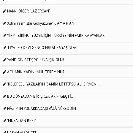
NAM-I DİĞER "LAZ ERCAN"
"Adını Yazmışlar Gökyüzüne" K A Y A H AN
YİRMİ BİRİNCİ YÜZYIL İÇİN TÜRKİYE'NİN FABRİKA AYARLARI
TİYATRO DEVİ GENCO ERKAL 86 YAŞINDA...
YANDIĞIN ATEŞ YOLUNA IŞIK OLUR
ACILARIN KADINI; MUHTEREM NUR
"KELEPÇELİ YAZILAR"IN "SAMİM LÜTFÜ"SÜ; ALİ SİRMEN...
BU DÜNYADAN BİR "ÇİÇEK ARİF" GEÇTİ...
NÂZIM'IN YOL ARKADAŞI VÂLÂ NÛREDDİN
"MUSA'DAN BERİ"
HASAN ALİ YÜCEL