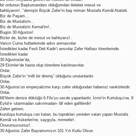
bir ordunun Başkumandanı olduğumdan ilelebet mesut ve
bahtiyarım!..’’demiştir Büyük Zafer’in baş mimarı Mustafa Kemâl Atatürk.
Biz de Paşam...
Biz de Mustafa'm...
Biz de Mustafa'm Kemal'im!..
Bugün 30 Ağustos!
Bizler de, bizler de mesut ve bahtiyarız!..
Varsın Cuma hutbelerinde adını anmasınlar.
İstedikleri kadar Fesli Deli Kadir’i ansınlar Zafer Haftası törenlerinde.
İstedikleri kadar
30 Ağustoslar’da,
29 Ekimler’de hasta olup törenlere katılmasınlar.
Onlar;
Büyük Zafer’in “milli bir direniş” olduğunu unutanlardır.
Onlar,
30 Ağustos’un emperyalizme karşı zafer olduğundan habersiz nankörlerdir.
Onlar,
68’lilerin denize döktüğü 6.Filo’yu secde yapanlardır, İzmir’in Kurtuluşu’na, 9
Eylül’e -utanmadan sakınmadan- lâf eden gafillerdir!
Zaferi getiren,
kuruluşa kurtuluşa can katan, bu toprakları yeniden vatan yapan Mustafa
Kemâl ve Askerleri'ne; saygıyla, minnetle!..
Onurumuzsunuz!..
30 Ağustos Zafer Bayramımızın 101.Yılı Kutlu Olsun.