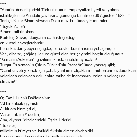
****
‘’Atatürk önderliğindeki Türk ulusunun, emperyalizmi yerli ve yabancı
işbirlikçileri ile Anadolu yaylasına gömdüğü tarihtir de 30 Ağustos 1922…’’
Tarihçi-Yazar Sinan Meydan Dostumuz bu tümceyle tanımlar
“Büyük Zafer”i...
Simge tarihtir simge!
Kurtuluş Savaşı dünyanın da haklı gördüğü
en kutsal savaşlardandır.
Bir enkazdan yepyeni çağdaş bir devlet kurulmasına yol açmıştır.
Vee, elbette, çağdaş ileri ve güzel olan her şeyimizi borçlu olduğumuz
“Kemâl’in Askerleri”, gazilerimiz asla unutulmayacaktır!..
Turgut Özakman’ın Çılgın Türkleri’nin ‘’sonsöz’’ünde yazdığı gibi;
‘’Cumhuriyeti yıkmak için çabalayanların, alçakların, müfterilerin uydurdukları
yalanlarla dolanlarla dolu sahte tarihe de inanmayın, yalanın yoldaşı da
olmayın!’’
****
O; Fazıl Hüsnü Dağlarca’nın
“Al bir kalpak giymişti,
Al bir ata binmişti al,
‘Zafer ırak mı?’ dedim,
Aha, diyordu‘’dizelerindeki Eşsiz Lider’di!
“Bu eser,
milletimin hürriyet ve istiklâl fikrinin ölmez abidesidir!
Bu eseri meydana getiren bir milletin bir evlâdı,