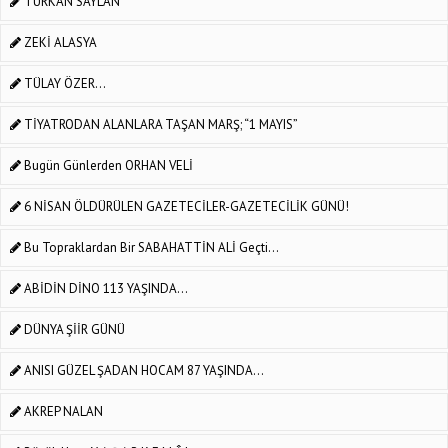
TÜRKAN SAYLAN
ZEKİ ALASYA
TÜLAY ÖZER...
TİYATRODAN ALANLARA TAŞAN MARŞ; “1 MAYIS”
Bugün Günlerden ORHAN VELİ
6 NİSAN ÖLDÜRÜLEN GAZETECİLER-GAZETECİLİK GÜNÜ!
Bu Topraklardan Bir SABAHATTİN ALİ Geçti...
ABİDİN DİNO 113 YAŞINDA...
DÜNYA ŞİİR GÜNÜ
ANISI GÜZEL ŞADAN HOCAM 87 YAŞINDA...
AKREP NALAN