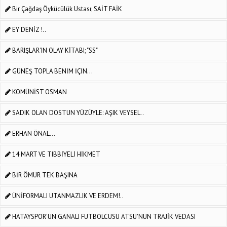
Bir Çağdaş Öykücülük Ustası; SAİT FAİK
EY DENİZ !..
BARIŞLAR'IN OLAY KİTABI; "SS"
GÜNEŞ TOPLA BENİM İÇİN…
KOMÜNİST OSMAN
SADIK OLAN DOSTUN YÜZÜYLE: AŞIK VEYSEL..
ERHAN ÖNAL...
14 MART VE TIBBİYELİ HİKMET
BİR ÖMÜR TEK BAŞINA
ÜNİFORMALI UTANMAZLIK VE ERDEM!..
HATAYSPOR'UN GANALI FUTBOLCUSU ATSU'NUN TRAJİK VEDASI