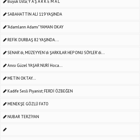
Büyük Usta; Y A Ş A R K E M Â L
SABAHATTİN ALİ 119 YAŞINDA
"Adamların Adamı" YAMAN OKAY
REFİK DURBAŞ 82 YAŞINDA. ..
SENAR'dı, MÜZEYYEN'di ŞARKILAR HEP ONU SÖYLER'di...
Anısı Güzel YAŞAR NURİ Hoca...
METİN OKTAY...
Kadife Sesli Piyanist; FERDİ ÖZBEĞEN
MENEKŞE GÖZLÜ FATO
NUBAR TERZİYAN