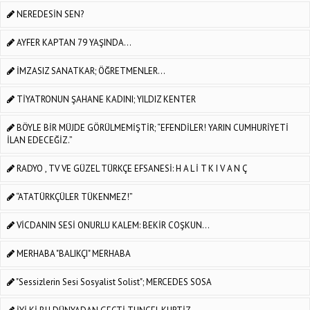
NEREDESİN SEN?
AYFER KAPTAN 79 YAŞINDA...
İMZASIZ SANATKAR; ÖĞRETMENLER…
TİYATRONUN ŞAHANE KADINI; YILDIZ KENTER
BÖYLE BİR MÜJDE GÖRÜLMEMİŞTİR; “EFENDİLER! YARIN CUMHURİYETİ
İLAN EDECEĞİZ.”
RADYO , TV VE GÜZEL TÜRKÇE EFSANESİ: H A L İ T K I V A N Ç
“ATATÜRKÇÜLER TÜKENMEZ!”
VİCDANIN SESİ ONURLU KALEM: BEKİR COŞKUN...
MERHABA "BALIKÇI" MERHABA
"Sessizlerin Sesi Sosyalist Solist"; MERCEDES SOSA