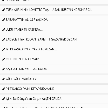
TÜRK ŞİİRİNİN KİLOMETRE TAŞI; HASAN HÜSEYİN KORKMAZGİL
SABAHATTİN ALİ 117 YAŞINDA
ÜLKÜ TAMER 87 YAŞINDA...
SADECE TİYATRODAN İBARETTİ GAZANFER ÖZCAN
İYİ Kİ YAŞADI İYİ Kİ YAZDI FÜRUZAN...
"BÜLENT ZEREN OLMAK"
6 ŞUBAT’TAN YADİGAR KALAN…
GÜLE GÜLE MARİO LEVİ
PTT KARGO DA MI KİTAP DÜŞMANI?
İyi Ki Bu Dünya'dan Geçtin AYŞEN GRUDA