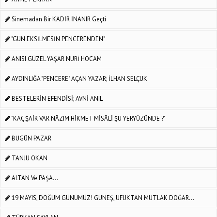
Sinemadan Bir KADİR İNANIR Geçti
"GÜN EKSİLMESİN PENCERENDEN"
ANISI GÜZEL YAŞAR NURİ HOCAM
AYDINLIĞA "PENCERE" AÇAN YAZAR; İLHAN SELÇUK
BESTELERİN EFENDİSİ; AVNİ ANIL
"KAÇ ŞAİR VAR NÂZIM HİKMET MİSÂLİ ŞU YERYÜZÜNDE ?’
BUGÜN PAZAR
TANJU OKAN
ALTAN Ve PAŞA...
19 MAYIS, DOĞUM GÜNÜMÜZ! GÜNEŞ, UFUKTAN MUTLAK DOĞAR…