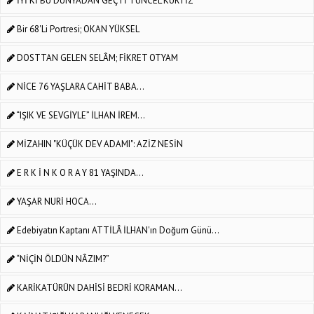
İYİ Kİ BU DÜNYADAN GEÇTİ TUNCEL KURTİZ
Bir 68'li Portresi; OKAN YÜKSEL
DOSTTAN GELEN SELÂM; FİKRET OTYAM
NİCE 76 YAŞLARA CAHİT BABA...
“IŞIK VE SEVGİYLE” İLHAN İREM...
MİZAHIN "KÜÇÜK DEV ADAMI": AZİZ NESİN
E R K İ N K O R A Y 81 YAŞINDA...
YAŞAR NURİ HOCA...
Edebiyatın Kaptanı ATTİLÂ İLHAN'ın Doğum Günü...
“NİÇİN ÖLDÜN NÂZIM?”
KARİKATÜRÜN DAHİSİ BEDRİ KORAMAN...