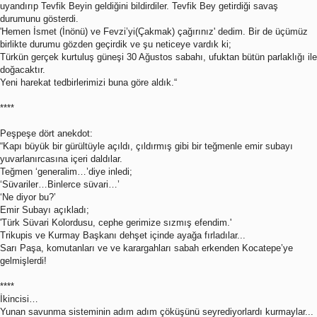
uyandırıp Tevfik Beyin geldiğini bildirdiler. Tevfik Bey getirdiği savaş
durumunu gösterdi.
'Hemen İsmet (İnönü) ve Fevzi’yi(Çakmak) çağırınız' dedim. Bir de üçümüz
birlikte durumu gözden geçirdik ve şu neticeye vardık ki;
Türkün gerçek kurtuluş güneşi 30 Ağustos sabahı, ufuktan bütün parlaklığı ile
doğacaktır.
Yeni harekat tedbirlerimizi buna göre aldık.“
****
Peşpeşe dört anekdot:
“Kapı büyük bir gürültüyle açıldı, çıldırmış gibi bir teğmenle emir subayı
yuvarlanırcasına içeri daldılar.
Teğmen ‘generalim…’diye inledi;
‘Süvariler…Binlerce süvari…’
‘Ne diyor bu?’
Emir Subayı açıkladı;
'Türk Süvari Kolordusu, cephe gerimize sızmış efendim.'
Trikupis ve Kurmay Başkanı dehşet içinde ayağa fırladılar...
Sarı Paşa, komutanları ve ve karargahları sabah erkenden Kocatepe’ye
gelmişlerdi!
****
İkincisi…
Yunan savunma sisteminin adım adım çöküşünü seyrediyorlardı kurmaylar...