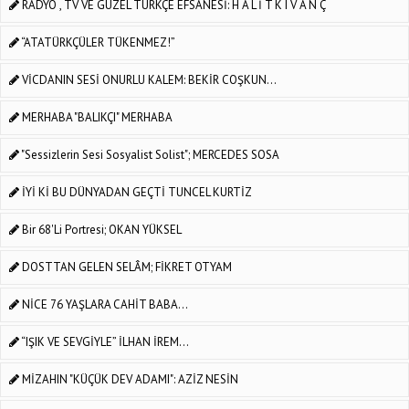
RADYO , TV VE GÜZEL TÜRKÇE EFSANESİ: H A L İ T K I V A N Ç
“ATATÜRKÇÜLER TÜKENMEZ!”
VİCDANIN SESİ ONURLU KALEM: BEKİR COŞKUN...
MERHABA "BALIKÇI" MERHABA
"Sessizlerin Sesi Sosyalist Solist"; MERCEDES SOSA
İYİ Kİ BU DÜNYADAN GEÇTİ TUNCEL KURTİZ
Bir 68'li Portresi; OKAN YÜKSEL
DOSTTAN GELEN SELÂM; FİKRET OTYAM
NİCE 76 YAŞLARA CAHİT BABA...
“IŞIK VE SEVGİYLE” İLHAN İREM...
MİZAHIN "KÜÇÜK DEV ADAMI": AZİZ NESİN