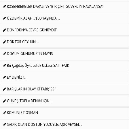
ROSENBERGLER DAVASI VE "BİR ÇİFT GÜVERCİN HAVALANSA"
ÖZDEMİR ASAF... 100 YAŞINDA...
DÜN “DÜNYA ÇEVRE GÜNÜYDÜ”
DOKTOR CEYHUN…
DOĞUM GÜNÜMÜZ 19 MAYIS
Bir Çağdaş Öykücülük Ustası; SAİT FAİK
EY DENİZ !..
BARIŞLAR'IN OLAY KİTABI; "SS"
GÜNEŞ TOPLA BENİM İÇİN…
KOMÜNİST OSMAN
SADIK OLAN DOSTUN YÜZÜYLE: AŞIK VEYSEL..