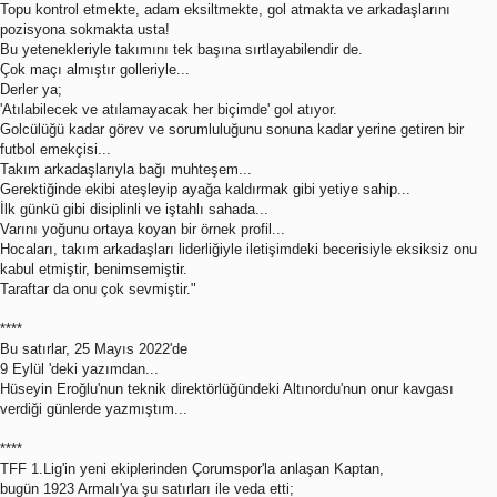
Topu kontrol etmekte, adam eksiltmekte, gol atmakta ve arkadaşlarını
pozisyona sokmakta usta!
Bu yetenekleriyle takımını tek başına sırtlayabilendir de.
Çok maçı almıştır golleriyle...
Derler ya;
'Atılabilecek ve atılamayacak her biçimde' gol atıyor.
Golcülüğü kadar görev ve sorumluluğunu sonuna kadar yerine getiren bir
futbol emekçisi...
Takım arkadaşlarıyla bağı muhteşem...
Gerektiğinde ekibi ateşleyip ayağa kaldırmak gibi yetiye sahip...
İlk günkü gibi disiplinli ve iştahlı sahada...
Varını yoğunu ortaya koyan bir örnek profil...
Hocaları, takım arkadaşları liderliğiyle iletişimdeki becerisiyle eksiksiz onu
kabul etmiştir, benimsemiştir.
Taraftar da onu çok sevmiştir."
****
Bu satırlar, 25 Mayıs 2022'de
9 Eylül 'deki yazımdan...
Hüseyin Eroğlu'nun teknik direktörlüğündeki Altınordu'nun onur kavgası
verdiği günlerde yazmıştım...
****
TFF 1.Lig'in yeni ekiplerinden Çorumspor'la anlaşan Kaptan,
bugün 1923 Armalı'ya şu satırları ile veda etti;