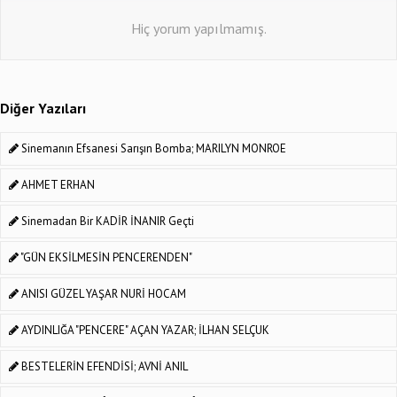
Hiç yorum yapılmamış.
Diğer Yazıları
Sinemanın Efsanesi Sarışın Bomba; MARILYN MONROE
AHMET ERHAN
Sinemadan Bir KADİR İNANIR Geçti
"GÜN EKSİLMESİN PENCERENDEN"
ANISI GÜZEL YAŞAR NURİ HOCAM
AYDINLIĞA "PENCERE" AÇAN YAZAR; İLHAN SELÇUK
BESTELERİN EFENDİSİ; AVNİ ANIL