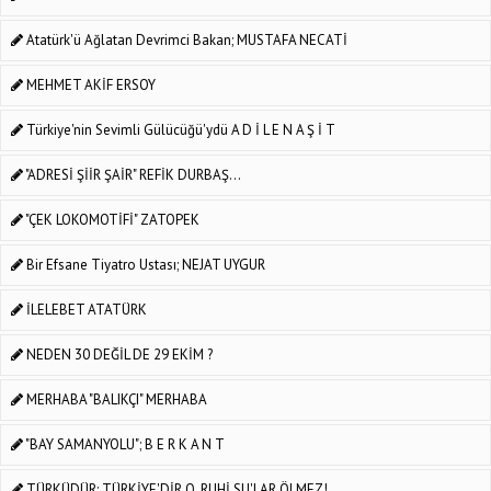
Atatürk'ü Ağlatan Devrimci Bakan; MUSTAFA NECATİ
MEHMET AKİF ERSOY
Türkiye'nin Sevimli Gülücüğü'ydü A D İ L E N A Ş İ T
"ADRESİ ŞİİR ŞAİR" REFİK DURBAŞ...
"ÇEK LOKOMOTİFİ" ZATOPEK
Bir Efsane Tiyatro Ustası; NEJAT UYGUR
İLELEBET ATATÜRK
NEDEN 30 DEĞİL DE 29 EKİM ?
MERHABA "BALIKÇI" MERHABA
"BAY SAMANYOLU"; B E R K A N T
TÜRKÜDÜR; TÜRKİYE'DİR O. RUHİ SU'LAR ÖLMEZ!..