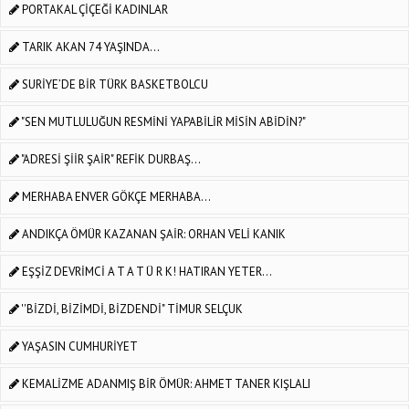
PORTAKAL ÇİÇEĞİ KADINLAR
TARIK AKAN 74 YAŞINDA...
SURİYE’DE BİR TÜRK BASKETBOLCU
"SEN MUTLULUĞUN RESMİNİ YAPABİLİR MİSİN ABİDİN?"
"ADRESİ ŞİİR ŞAİR" REFİK DURBAŞ...
MERHABA ENVER GÖKÇE MERHABA...
ANDIKÇA ÖMÜR KAZANAN ŞAİR: ORHAN VELİ KANIK
EŞŞİZ DEVRİMCİ A T A T Ü R K! HATIRAN YETER...
''BİZDİ, BİZİMDİ, BİZDENDİ" TİMUR SELÇUK
YAŞASIN CUMHURİYET
KEMALİZME ADANMIŞ BİR ÖMÜR: AHMET TANER KIŞLALI