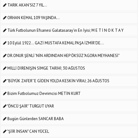
TARIK AKAN'SIZ 7 YIL...
ORHAN KEMAL 109 YAŞINDA...
Türk Futbolunun Efsanesi Galatasaray'in En İyisi; M E T İ N O K T A Y
10 Eylül 1922... GAZİ MUSTAFA KEMAL PAŞA İZMİR'DE...
DR.ONUR ŞENLİ 'NİN ARDINDAN HEP ÖKSÜZ "AGORA MEYHANESİ"
MİLLİ DİRENİŞİN SİMGE TARİHİ; 30 AĞUSTOS
"BÜYÜK ZAFER''E GİDEN YOLDA KESKİN VİRAJ; 26 AĞUSTOS
Bizim Futbolumuz Devrimcisi METİN KURT
"ÖNCÜ ŞAİR" TURGUT UYAR
Bugün Günlerden SANCAR BABA
"ŞİİR İNSAN" CAN YÜCEL