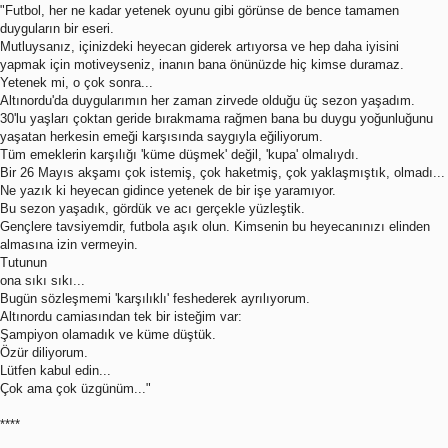
"Futbol, her ne kadar yetenek oyunu gibi görünse de bence tamamen
duyguların bir eseri.
Mutluysanız, içinizdeki heyecan giderek artıyorsa ve hep daha iyisini
yapmak için motiveyseniz, inanın bana önünüzde hiç kimse duramaz.
Yetenek mi, o çok sonra...
Altınordu'da duygularımın her zaman zirvede olduğu üç sezon yaşadım.
30'lu yaşları çoktan geride bırakmama rağmen bana bu duygu yoğunluğunu
yaşatan herkesin emeği karşısında saygıyla eğiliyorum.
Tüm emeklerin karşılığı 'küme düşmek' değil, 'kupa' olmalıydı.
Bir 26 Mayıs akşamı çok istemiş, çok haketmiş, çok yaklaşmıştık, olmadı...
Ne yazık ki heyecan gidince yetenek de bir işe yaramıyor.
Bu sezon yaşadık, gördük ve acı gerçekle yüzleştik.
Gençlere tavsiyemdir, futbola aşık olun. Kimsenin bu heyecanınızı elinden
almasına izin vermeyin.
Tutunun
ona sıkı sıkı...
Bugün sözleşmemi 'karşılıklı' feshederek ayrılıyorum.
Altınordu camiasından tek bir isteğim var:
Şampiyon olamadık ve küme düştük.
Özür diliyorum.
Lütfen kabul edin...
Çok ama çok üzgünüm..."
****