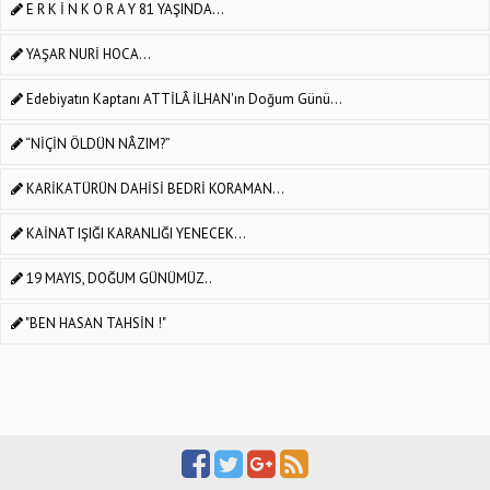
E R K İ N K O R A Y 81 YAŞINDA...
YAŞAR NURİ HOCA...
Edebiyatın Kaptanı ATTİLÂ İLHAN'ın Doğum Günü...
“NİÇİN ÖLDÜN NÂZIM?”
KARİKATÜRÜN DAHİSİ BEDRİ KORAMAN...
KAİNAT IŞIĞI KARANLIĞI YENECEK...
19 MAYIS, DOĞUM GÜNÜMÜZ..
"BEN HASAN TAHSİN !"