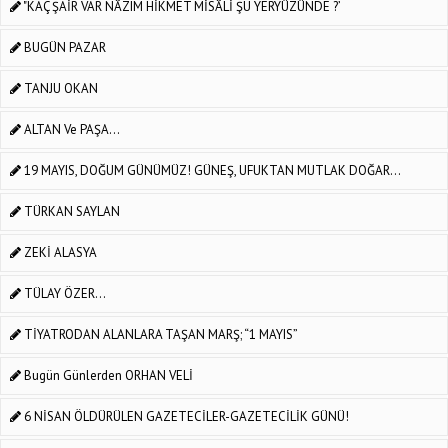
"KAÇ ŞAİR VAR NÂZIM HİKMET MİSÂLİ ŞU YERYÜZÜNDE ?’
BUGÜN PAZAR
TANJU OKAN
ALTAN Ve PAŞA...
19 MAYIS, DOĞUM GÜNÜMÜZ! GÜNEŞ, UFUKTAN MUTLAK DOĞAR…
TÜRKAN SAYLAN
ZEKİ ALASYA
TÜLAY ÖZER...
TİYATRODAN ALANLARA TAŞAN MARŞ; “1 MAYIS”
Bugün Günlerden ORHAN VELİ
6 NİSAN ÖLDÜRÜLEN GAZETECİLER-GAZETECİLİK GÜNÜ!