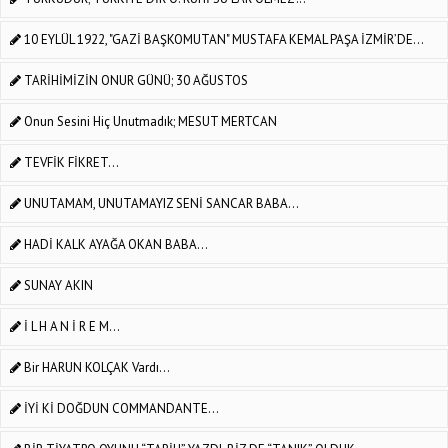
10 EYLÜL 1922, "GAZİ BAŞKOMUTAN" MUSTAFA KEMAL PAŞA İZMİR’DE...
TARİHİMİZİN ONUR GÜNÜ; 30 AĞUSTOS
Onun Sesini Hiç Unutmadık; MESUT MERTCAN
TEVFİK FİKRET...
UNUTAMAM, UNUTAMAYIZ SENİ SANCAR BABA...
HADİ KALK AYAĞA OKAN BABA...
SUNAY AKIN
İ L H A N İ R E M...
Bir HARUN KOLÇAK Vardı...
İYİ Kİ DOĞDUN COMMANDANTE...