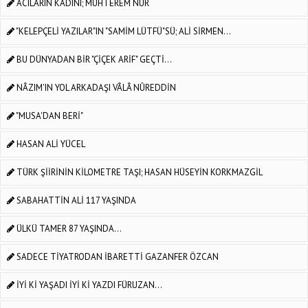
ACILARIN KADINI; MUHTEREM NUR
"KELEPÇELİ YAZILAR"IN "SAMİM LÜTFÜ"SÜ; ALİ SİRMEN...
BU DÜNYADAN BİR "ÇİÇEK ARİF" GEÇTİ...
NÂZIM'IN YOL ARKADAŞI VÂLÂ NÛREDDİN
"MUSA'DAN BERİ"
HASAN ALİ YÜCEL
TÜRK ŞİİRİNİN KİLOMETRE TAŞI; HASAN HÜSEYİN KORKMAZGİL
SABAHATTİN ALİ 117 YAŞINDA
ÜLKÜ TAMER 87 YAŞINDA...
SADECE TİYATRODAN İBARETTİ GAZANFER ÖZCAN
İYİ Kİ YAŞADI İYİ Kİ YAZDI FÜRUZAN...