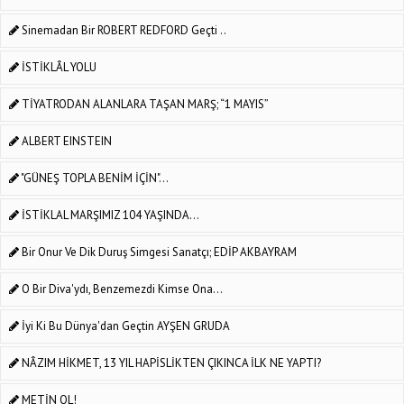
Sinemadan Bir ROBERT REDFORD Geçti ..
İSTİKLÂL YOLU
TİYATRODAN ALANLARA TAŞAN MARŞ; “1 MAYIS”
ALBERT EINSTEIN
"GÜNEŞ TOPLA BENİM İÇİN"…
İSTİKLAL MARŞIMIZ 104 YAŞINDA...
Bir Onur Ve Dik Duruş Simgesi Sanatçı; EDİP AKBAYRAM
O Bir Diva'ydı, Benzemezdi Kimse Ona...
İyi Ki Bu Dünya'dan Geçtin AYŞEN GRUDA
NÂZIM HİKMET, 13 YIL HAPİSLİKTEN ÇIKINCA İLK NE YAPTI?
METİN OL!