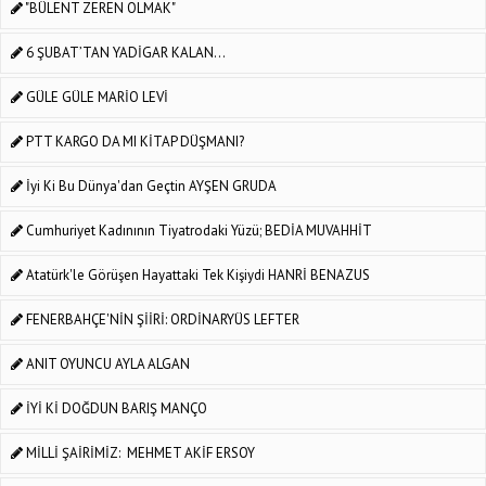
"BÜLENT ZEREN OLMAK"
6 ŞUBAT’TAN YADİGAR KALAN…
GÜLE GÜLE MARİO LEVİ
PTT KARGO DA MI KİTAP DÜŞMANI?
İyi Ki Bu Dünya'dan Geçtin AYŞEN GRUDA
Cumhuriyet Kadınının Tiyatrodaki Yüzü; BEDİA MUVAHHİT
Atatürk'le Görüşen Hayattaki Tek Kişiydi HANRİ BENAZUS
FENERBAHÇE'NİN ŞİİRİ: ORDİNARYÜS LEFTER
ANIT OYUNCU AYLA ALGAN
İYİ Kİ DOĞDUN BARIŞ MANÇO
MİLLİ ŞAİRİMİZ: MEHMET AKİF ERSOY