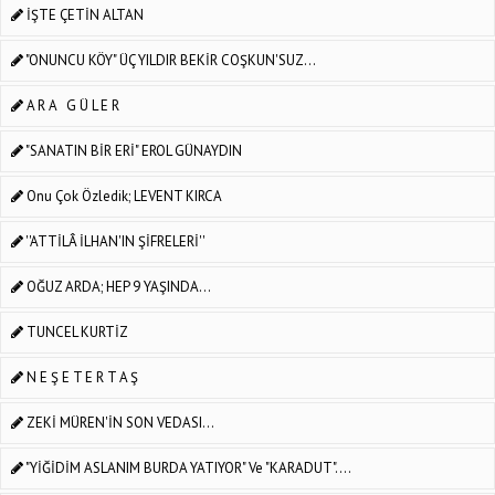
İŞTE ÇETİN ALTAN
"ONUNCU KÖY" ÜÇ YILDIR BEKİR COŞKUN'SUZ...
A R A G Ü L E R
"SANATIN BİR ERİ" EROL GÜNAYDIN
Onu Çok Özledik; LEVENT KIRCA
''ATTİLÂ İLHAN'IN ŞİFRELERİ''
OĞUZ ARDA; HEP 9 YAŞINDA...
TUNCEL KURTİZ
N E Ş E T E R T A Ş
ZEKİ MÜREN'İN SON VEDASI...
"YİĞİDİM ASLANIM BURDA YATIYOR" Ve "KARADUT"....