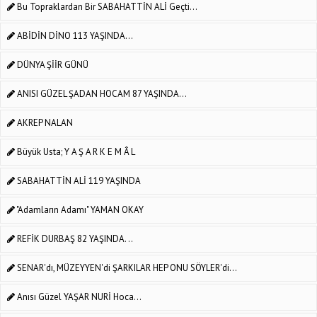
Bu Topraklardan Bir SABAHATTİN ALİ Geçti...
ABİDİN DİNO 113 YAŞINDA...
DÜNYA ŞİİR GÜNÜ
ANISI GÜZEL ŞADAN HOCAM 87 YAŞINDA...
AKREP NALAN
Büyük Usta; Y A Ş A R K E M Â L
SABAHATTİN ALİ 119 YAŞINDA
"Adamların Adamı" YAMAN OKAY
REFİK DURBAŞ 82 YAŞINDA. ..
SENAR'dı, MÜZEYYEN'di ŞARKILAR HEP ONU SÖYLER'di...
Anısı Güzel YAŞAR NURİ Hoca...