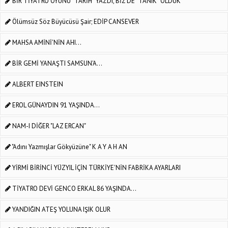
BİR TİYATRO OYUNU “TARİH” YAZDI, BİZ DE “TANIK” OLDUK
Ölümsüz Söz Büyücüsü Şair; EDİP CANSEVER
MAHSA AMİNİ’NİN AHI...
BİR GEMİ YANAŞTI SAMSUN'A...
ALBERT EINSTEIN
EROL GÜNAYDIN 91 YAŞINDA...
NAM-I DİĞER "LAZ ERCAN"
"Adını Yazmışlar Gökyüzüne" K A Y A H AN
YİRMİ BİRİNCİ YÜZYIL İÇİN TÜRKİYE'NİN FABRİKA AYARLARI
TİYATRO DEVİ GENCO ERKAL 86 YAŞINDA...
YANDIĞIN ATEŞ YOLUNA IŞIK OLUR